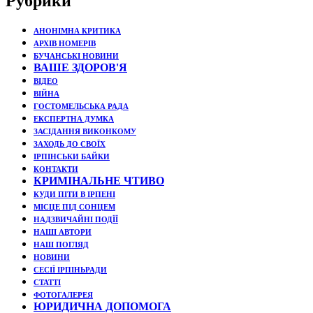
Рубрики
АНОНІМНА КРИТИКА
АРХІВ НОМЕРІВ
БУЧАНСЬКІ НОВИНИ
ВАШЕ ЗДОРОВ'Я
ВІДЕО
ВІЙНА
ГОСТОМЕЛЬСЬКА РАДА
ЕКСПЕРТНА ДУМКА
ЗАСІДАННЯ ВИКОНКОМУ
ЗАХОДЬ ДО СВОЇХ
ІРПІНСЬКИ БАЙКИ
КОНТАКТИ
КРИМІНАЛЬНЕ ЧТИВО
КУДИ ПІТИ В ІРПЕНІ
МІСЦЕ ПІД СОНЦЕМ
НАДЗВИЧАЙНІ ПОДЇЇ
НАШІ АВТОРИ
НАШ ПОГЛЯД
НОВИНИ
СЕСІЇ ІРПІНЬРАДИ
СТАТТІ
ФОТОГАЛЕРЕЯ
ЮРИДИЧНА ДОПОМОГА