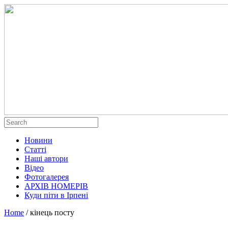
Новини
Статті
Наші автори
Відео
Фотогалерея
АРХІВ НОМЕРІВ
Куди піти в Ірпені
Home
/
кінець посту