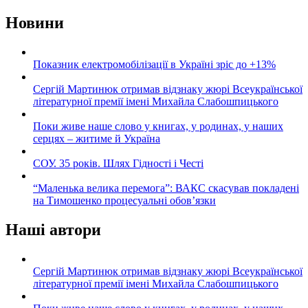
Новини
Показник електромобілізації в Україні зріс до +13%
Сергій Мартинюк отримав відзнаку жюрі Всеукраїнської
літературної премії імені Михайла Слабошпицького
Поки живе наше слово у книгах, у родинах, у наших
серцях – житиме й Україна
СОУ. 35 років. Шлях Гідності і Честі
“Маленька велика перемога”: ВАКС скасував покладені
на Тимошенко процесуальні обов’язки
Наші автори
Сергій Мартинюк отримав відзнаку жюрі Всеукраїнської
літературної премії імені Михайла Слабошпицького