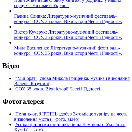
Поки живе наше слово у книгах, у родинах, у наших
серцях – житиме й Україна
Галина Сливка: Літературно-музичний фестиваль-
конкурс «СОУ. 35 років. Віхи історії Честі і Гідності».
Віктор Кучерук: Літературно-музичний фестиваль-
конкурс «СОУ. 35 років. Віхи історії Честі і Гідності».
Мила Василенко: Літературно-музичний фестиваль-
конкурс «СОУ. 35 років. Віхи історії Честі і Гідності».
Відео
“Мій брат”, слова Микола Гриценка, музика і виконання
Валерія Козупиці
СОУ. 35 років. Віхи історії Честі і Гідності
Фотогалерея
Петанк-клуб ІРПІНЬ здобув 3-тє місце турніру на честь
визволення міста (+ фото, відео)
Успіхи ірпінських петанкістів на Чемпіонаті України в
Хусті (+ фото)