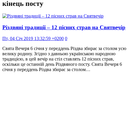
кінець посту
Різдвяні традиції – 12 пісних страв на Святвечір
Пт, 04 Січ 2019 13:32:59 +0200
0
Свята Вечеря 6 січня у переддень Різдва збирає за столом усю
велику родину. Згідно з давньою українською народною
традицією, в цей вечір на стіл ставлять 12 пісних страв,
оскільки це останній день Різдвяного посту. Свята Вечеря 6
січня у переддень Різдва збирає за столом…