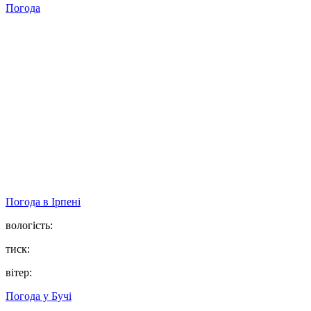
Погода
Погода в
Ірпені
вологість:
тиск:
вітер:
Погода у
Бучі