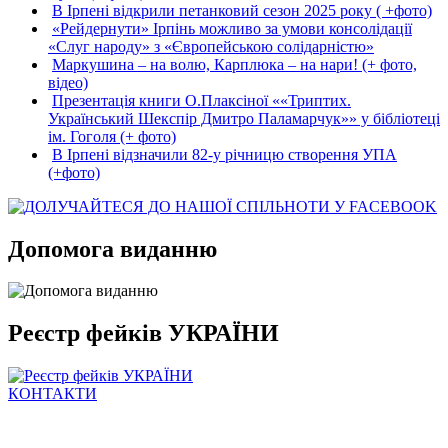
В Ірпені відкрили петанковий сезон 2025 року ( +фото)
«Рейдернути» Ірпінь можливо за умови консолідації
«Слуг народу» з «Європейською солідарністю»
Маркушина – на волю, Карплюка – на нари! (+ фото,
відео)
Презентація книги О.Плаксіної ««Триптих.
Український Шекспір Дмитро Паламарчук»» у бібліотеці
ім. Гоголя (+ фото)
В Ірпені відзначили 82-у річницю створення УПА
(+фото)
Допомога виданню
Реєстр фейків УКРАЇНИ
КОНТАКТИ