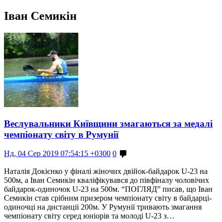
Іван Семикін
Веслувальники Київщини змагаються за медалі
чемпіонату світу в Румунії
Нд, 04 Сер 2019 07:54:15 +0300
0
Наталія Докієнко у фіналі жіночих двійок-байдарок U-23 на
500м, а Іван Семикін кваліфікувався до півфіналу чоловічих
байдарок-одиночок U-23 на 500м. “ПОГЛЯД” писав, що Іван
Семикін став срібним призером чемпіонату світу в байдарці-
одиночці на дистанціі 200м. У Румунії тривають змагання
чемпіонату світу серед юніорів та молоді U-23 з…