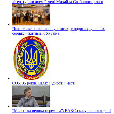
літературної премії імені Михайла Слабошпицького
Поки живе наше слово у книгах, у родинах, у наших
серцях – житиме й Україна
СОУ. 35 років. Шлях Гідності і Честі
“Маленька велика перемога”: ВАКС скасував покладені