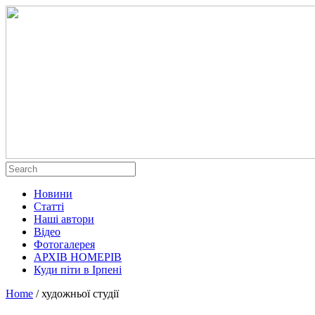
Новини
Статті
Наші автори
Відео
Фотогалерея
АРХІВ НОМЕРІВ
Куди піти в Ірпені
Home
/
художньої студії