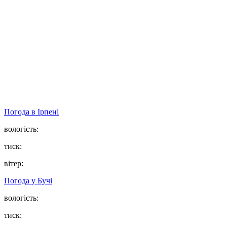
Погода в
Ірпені
вологість:
тиск:
вітер:
Погода у
Бучі
вологість:
тиск: