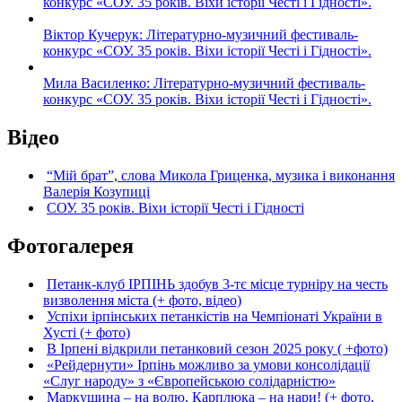
конкурс «СОУ. 35 років. Віхи історії Честі і Гідності».
Віктор Кучерук: Літературно-музичний фестиваль-
конкурс «СОУ. 35 років. Віхи історії Честі і Гідності».
Мила Василенко: Літературно-музичний фестиваль-
конкурс «СОУ. 35 років. Віхи історії Честі і Гідності».
Відео
“Мій брат”, слова Микола Гриценка, музика і виконання
Валерія Козупиці
СОУ. 35 років. Віхи історії Честі і Гідності
Фотогалерея
Петанк-клуб ІРПІНЬ здобув 3-тє місце турніру на честь
визволення міста (+ фото, відео)
Успіхи ірпінських петанкістів на Чемпіонаті України в
Хусті (+ фото)
В Ірпені відкрили петанковий сезон 2025 року ( +фото)
«Рейдернути» Ірпінь можливо за умови консолідації
«Слуг народу» з «Європейською солідарністю»
Маркушина – на волю, Карплюка – на нари! (+ фото,