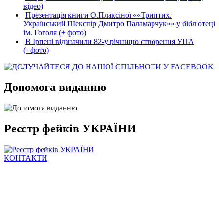
відео)
Презентація книги О.Плаксіної ««Триптих.
Український Шекспір Дмитро Паламарчук»» у бібліотеці
ім. Гоголя (+ фото)
В Ірпені відзначили 82-у річницю створення УПА
(+фото)
Допомога виданню
Реєстр фейків УКРАЇНИ
КОНТАКТИ