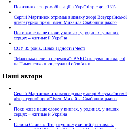
Показник електромобілізації в Україні зріс до +13%
Сергій Мартинюк отримав відзнаку жюрі Всеукраїнської
літературної премії імені Михайла Слабошпицького
Поки живе наше слово у книгах, у родинах, у наших
серцях – житиме й Україна
СОУ. 35 років. Шлях Гідності і Честі
“Маленька велика перемога”: ВАКС скасував покладені
на Тимошенко процесуальні обов’язки
Наші автори
Сергій Мартинюк отримав відзнаку жюрі Всеукраїнської
літературної премії імені Михайла Слабошпицького
Поки живе наше слово у книгах, у родинах, у наших
серцях – житиме й Україна
Галина Сливка: Літературно-музичний фестиваль-