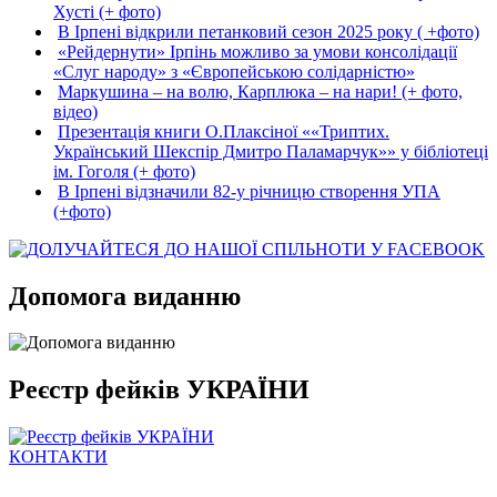
Хусті (+ фото)
В Ірпені відкрили петанковий сезон 2025 року ( +фото)
«Рейдернути» Ірпінь можливо за умови консолідації
«Слуг народу» з «Європейською солідарністю»
Маркушина – на волю, Карплюка – на нари! (+ фото,
відео)
Презентація книги О.Плаксіної ««Триптих.
Український Шекспір Дмитро Паламарчук»» у бібліотеці
ім. Гоголя (+ фото)
В Ірпені відзначили 82-у річницю створення УПА
(+фото)
Допомога виданню
Реєстр фейків УКРАЇНИ
КОНТАКТИ