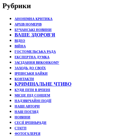
Рубрики
АНОНІМНА КРИТИКА
АРХІВ НОМЕРІВ
БУЧАНСЬКІ НОВИНИ
ВАШЕ ЗДОРОВ'Я
ВІДЕО
ВІЙНА
ГОСТОМЕЛЬСЬКА РАДА
ЕКСПЕРТНА ДУМКА
ЗАСІДАННЯ ВИКОНКОМУ
ЗАХОДЬ ДО СВОЇХ
ІРПІНСЬКИ БАЙКИ
КОНТАКТИ
КРИМІНАЛЬНЕ ЧТИВО
КУДИ ПІТИ В ІРПЕНІ
МІСЦЕ ПІД СОНЦЕМ
НАДЗВИЧАЙНІ ПОДЇЇ
НАШІ АВТОРИ
НАШ ПОГЛЯД
НОВИНИ
СЕСІЇ ІРПІНЬРАДИ
СТАТТІ
ФОТОГАЛЕРЕЯ