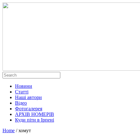
Новини
Статті
Наші автори
Відео
Фотогалерея
АРХІВ НОМЕРІВ
Куди піти в Ірпені
Home
/
хомут