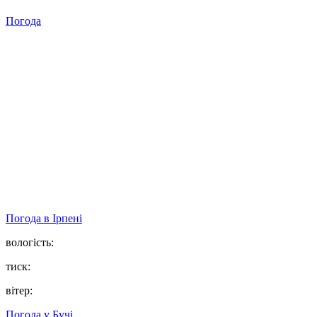
Погода
Погода в
Ірпені
вологість:
тиск:
вітер:
Погода у
Бучі