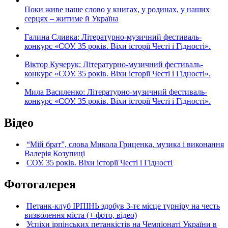
Поки живе наше слово у книгах, у родинах, у наших
серцях – житиме й Україна
Галина Сливка: Літературно-музичний фестиваль-
конкурс «СОУ. 35 років. Віхи історії Честі і Гідності».
Віктор Кучерук: Літературно-музичний фестиваль-
конкурс «СОУ. 35 років. Віхи історії Честі і Гідності».
Мила Василенко: Літературно-музичний фестиваль-
конкурс «СОУ. 35 років. Віхи історії Честі і Гідності».
Відео
“Мій брат”, слова Микола Гриценка, музика і виконання
Валерія Козупиці
СОУ. 35 років. Віхи історії Честі і Гідності
Фотогалерея
Петанк-клуб ІРПІНЬ здобув 3-тє місце турніру на честь
визволення міста (+ фото, відео)
Успіхи ірпінських петанкістів на Чемпіонаті України в