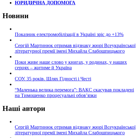
ЮРИДИЧНА ДОПОМОГА
Новини
Показник електромобілізації в Україні зріс до +13%
Сергій Мартинюк отримав відзнаку жюрі Всеукраїнської
літературної премії імені Михайла Слабошпицького
Поки живе наше слово у книгах, у родинах, у наших
серцях – житиме й Україна
СОУ. 35 років. Шлях Гідності і Честі
“Маленька велика перемога”: ВАКС скасував покладені
на Тимошенко процесуальні обов’язки
Наші автори
Сергій Мартинюк отримав відзнаку жюрі Всеукраїнської
літературної премії імені Михайла Слабошпицького