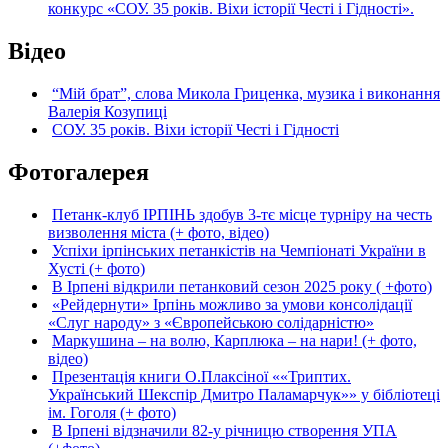
конкурс «СОУ. 35 років. Віхи історії Честі і Гідності».
Відео
“Мій брат”, слова Микола Гриценка, музика і виконання
Валерія Козупиці
СОУ. 35 років. Віхи історії Честі і Гідності
Фотогалерея
Петанк-клуб ІРПІНЬ здобув 3-тє місце турніру на честь
визволення міста (+ фото, відео)
Успіхи ірпінських петанкістів на Чемпіонаті України в
Хусті (+ фото)
В Ірпені відкрили петанковий сезон 2025 року ( +фото)
«Рейдернути» Ірпінь можливо за умови консолідації
«Слуг народу» з «Європейською солідарністю»
Маркушина – на волю, Карплюка – на нари! (+ фото,
відео)
Презентація книги О.Плаксіної ««Триптих.
Український Шекспір Дмитро Паламарчук»» у бібліотеці
ім. Гоголя (+ фото)
В Ірпені відзначили 82-у річницю створення УПА