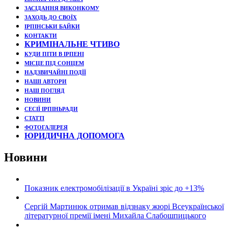
ЗАСІДАННЯ ВИКОНКОМУ
ЗАХОДЬ ДО СВОЇХ
ІРПІНСЬКИ БАЙКИ
КОНТАКТИ
КРИМІНАЛЬНЕ ЧТИВО
КУДИ ПІТИ В ІРПЕНІ
МІСЦЕ ПІД СОНЦЕМ
НАДЗВИЧАЙНІ ПОДЇЇ
НАШІ АВТОРИ
НАШ ПОГЛЯД
НОВИНИ
СЕСІЇ ІРПІНЬРАДИ
СТАТТІ
ФОТОГАЛЕРЕЯ
ЮРИДИЧНА ДОПОМОГА
Новини
Показник електромобілізації в Україні зріс до +13%
Сергій Мартинюк отримав відзнаку жюрі Всеукраїнської
літературної премії імені Михайла Слабошпицького