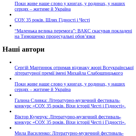
Поки живе наше слово у книгах, у родинах, у наших
серцях – житиме й Україна
СОУ. 35 років. Шлях Гідності і Честі
“Маленька велика перемога”: ВАКС скасував покладені
на Тимошенко процесуальні обов’язки
Наші автори
Сергій Мартинюк отримав відзнаку жюрі Всеукраїнської
літературної премії імені Михайла Слабошпицького
Поки живе наше слово у книгах, у родинах, у наших
серцях – житиме й Україна
Галина Сливка: Літературно-музичний фестиваль-
конкурс «СОУ. 35 років. Віхи історії Честі і Гідності».
Віктор Кучерук: Літературно-музичний фестиваль-
конкурс «СОУ. 35 років. Віхи історії Честі і Гідності».
Мила Василенко: Літературно-музичний фестиваль-