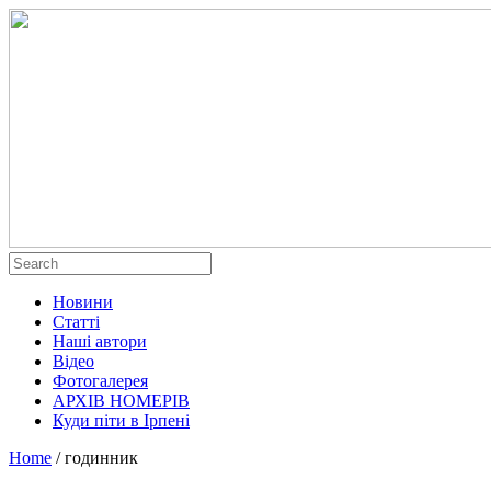
Новини
Статті
Наші автори
Відео
Фотогалерея
АРХІВ НОМЕРІВ
Куди піти в Ірпені
Home
/
годинник