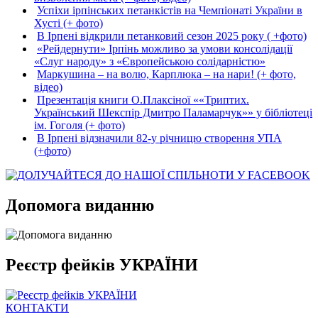
Успіхи ірпінських петанкістів на Чемпіонаті України в
Хусті (+ фото)
В Ірпені відкрили петанковий сезон 2025 року ( +фото)
«Рейдернути» Ірпінь можливо за умови консолідації
«Слуг народу» з «Європейською солідарністю»
Маркушина – на волю, Карплюка – на нари! (+ фото,
відео)
Презентація книги О.Плаксіної ««Триптих.
Український Шекспір Дмитро Паламарчук»» у бібліотеці
ім. Гоголя (+ фото)
В Ірпені відзначили 82-у річницю створення УПА
(+фото)
Допомога виданню
Реєстр фейків УКРАЇНИ
КОНТАКТИ