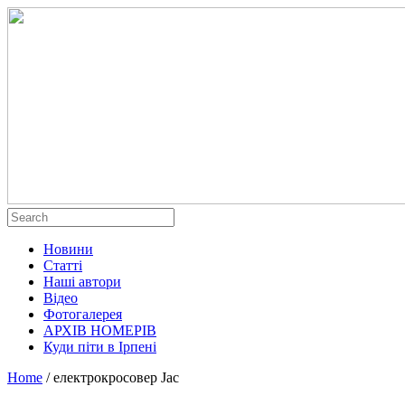
Новини
Статті
Наші автори
Відео
Фотогалерея
АРХІВ НОМЕРІВ
Куди піти в Ірпені
Home
/
електрокросовер Jac