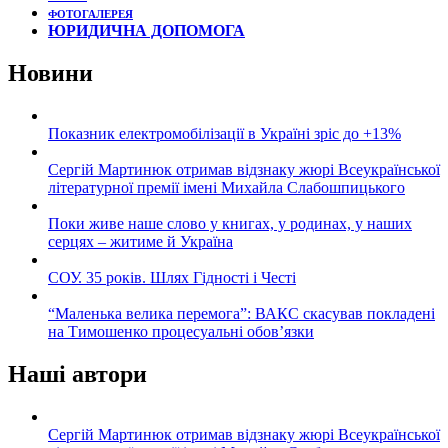
ФОТОГАЛЕРЕЯ
ЮРИДИЧНА ДОПОМОГА
Новини
Показник електромобілізації в Україні зріс до +13%
Сергій Мартинюк отримав відзнаку жюрі Всеукраїнської
літературної премії імені Михайла Слабошпицького
Поки живе наше слово у книгах, у родинах, у наших
серцях – житиме й Україна
СОУ. 35 років. Шлях Гідності і Честі
“Маленька велика перемога”: ВАКС скасував покладені
на Тимошенко процесуальні обов’язки
Наші автори
Сергій Мартинюк отримав відзнаку жюрі Всеукраїнської