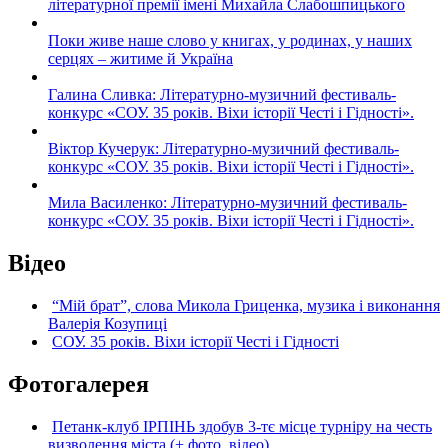
літературної премії імені Михайла Слабошпицького
Поки живе наше слово у книгах, у родинах, у наших
серцях – житиме й Україна
Галина Сливка: Літературно-музичний фестиваль-
конкурс «СОУ. 35 років. Віхи історії Честі і Гідності».
Віктор Кучерук: Літературно-музичний фестиваль-
конкурс «СОУ. 35 років. Віхи історії Честі і Гідності».
Мила Василенко: Літературно-музичний фестиваль-
конкурс «СОУ. 35 років. Віхи історії Честі і Гідності».
Відео
“Мій брат”, слова Микола Гриценка, музика і виконання
Валерія Козупиці
СОУ. 35 років. Віхи історії Честі і Гідності
Фотогалерея
Петанк-клуб ІРПІНЬ здобув 3-тє місце турніру на честь
визволення міста (+ фото, відео)