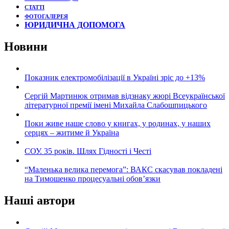
СТАТТІ
ФОТОГАЛЕРЕЯ
ЮРИДИЧНА ДОПОМОГА
Новини
Показник електромобілізації в Україні зріс до +13%
Сергій Мартинюк отримав відзнаку жюрі Всеукраїнської
літературної премії імені Михайла Слабошпицького
Поки живе наше слово у книгах, у родинах, у наших
серцях – житиме й Україна
СОУ. 35 років. Шлях Гідності і Честі
“Маленька велика перемога”: ВАКС скасував покладені
на Тимошенко процесуальні обов’язки
Наші автори