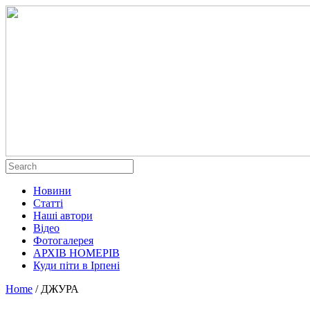
Новини
Статті
Наші автори
Відео
Фотогалерея
АРХІВ НОМЕРІВ
Куди піти в Ірпені
Home
/
ДЖУРА