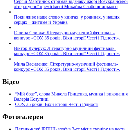
Сергій Мартинюк отримав відзнаку жюрі Всеукраїнської
літературної премії імені Михайла Слабошпицького
Поки живе наше слово у книгах, у родинах, у наших
серцях – житиме й Україна
Галина Сливка: Літературно-музичний фестиваль-
конкурс «СОУ. 35 років. Віхи історії Честі і Гідності».
Віктор Кучерук: Літературно-музичний фестиваль-
конкурс «СОУ. 35 років. Віхи історії Честі і Гідності».
Мила Василенко: Літературно-музичний фестиваль-
конкурс «СОУ. 35 років. Віхи історії Честі і Гідності».
Відео
“Мій брат”, слова Микола Гриценка, музика і виконання
Валерія Козупиці
СОУ. 35 років. Віхи історії Честі і Гідності
Фотогалерея
Петанк-клуб ІРПІНЬ здобув 3-тє місце турніру на честь