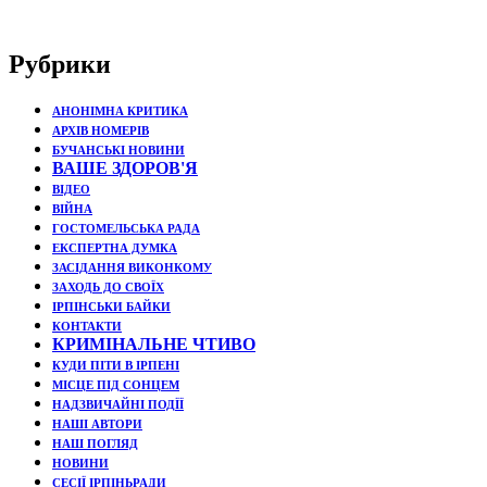
Рубрики
АНОНІМНА КРИТИКА
АРХІВ НОМЕРІВ
БУЧАНСЬКІ НОВИНИ
ВАШЕ ЗДОРОВ'Я
ВІДЕО
ВІЙНА
ГОСТОМЕЛЬСЬКА РАДА
ЕКСПЕРТНА ДУМКА
ЗАСІДАННЯ ВИКОНКОМУ
ЗАХОДЬ ДО СВОЇХ
ІРПІНСЬКИ БАЙКИ
КОНТАКТИ
КРИМІНАЛЬНЕ ЧТИВО
КУДИ ПІТИ В ІРПЕНІ
МІСЦЕ ПІД СОНЦЕМ
НАДЗВИЧАЙНІ ПОДЇЇ
НАШІ АВТОРИ
НАШ ПОГЛЯД
НОВИНИ
СЕСІЇ ІРПІНЬРАДИ