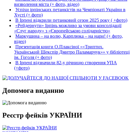
визволення міста (+ фото, відео)
Успіхи ірпінських петанкістів на Чемпіонаті України в
Хусті (+ фото)
В Ірпені відкрили петанковий сезон 2025 року ( +фото)
«Рейдернути» Ірпінь можливо за умови консолідації
«Слуг народу» з «Європейською солідарністю»
Маркушина – на волю, Карплюка – на нари! (+ фото,
відео)
Презентація книги О.Плаксіної ««Триптих.
Український Шекспір Дмитро Паламарчук»» у бібліотеці
ім. Гоголя (+ фото)
В Ірпені відзначили 82-у річницю створення УПА
(+фото)
Допомога виданню
Реєстр фейків УКРАЇНИ