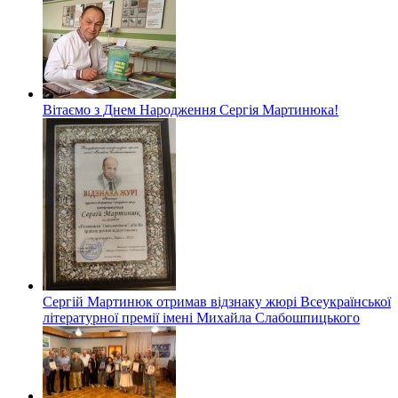
Вітаємо з Днем Народження Сергія Мартинюка!
Сергій Мартинюк отримав відзнаку жюрі Всеукраїнської
літературної премії імені Михайла Слабошпицького