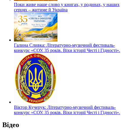
Поки живе наше слово у книгах, у родинах, у наших
серцях – житиме й Україна
Галина Сливка: Літературно-музичний фестиваль-
конкурс «СОУ. 35 років. Віхи історії Честі і Гідності».
Віктор Кучерук: Літературно-музичний фестиваль-
конкурс «СОУ. 35 років. Віхи історії Честі і Гідності».
Відео