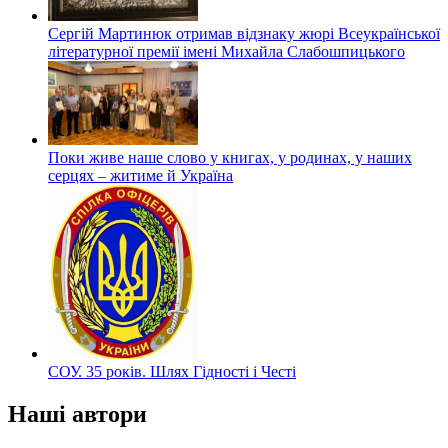
Сергій Мартинюк отримав відзнаку жюрі Всеукраїнської
літературної премії імені Михайла Слабошпицького
Поки живе наше слово у книгах, у родинах, у наших
серцях – житиме й Україна
СОУ. 35 років. Шлях Гідності і Честі
Наші автори