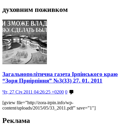
духовним поживком
Загальнополітична газета Ірпінського краю
“Зоря Приірпіння” №3(33) 27. 01. 2011
Чт, 27 Січ 2011 04:26:25 +0200
0
[gview file=”http://zora-irpin.info/wp-
content/uploads/2015/05/33_2011.pdf” save=”1″]
Реклама