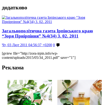
додатково
Загальнополітична газета Ірпінського краю
“Зоря Приірпіння” №4(34) 3. 02. 2011
Чт, 03 Лют 2011 04:56:37 +0200
0
[gview file=”http://zora-irpin.info/wp-
content/uploads/2015/05/34_2011.pdf” save=”1″]
Реклама