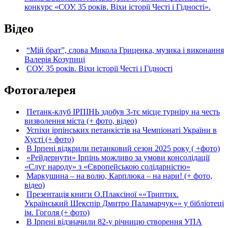
конкурс «СОУ. 35 років. Віхи історії Честі і Гідності».
Відео
“Мій брат”, слова Микола Гриценка, музика і виконання
Валерія Козупиці
СОУ. 35 років. Віхи історії Честі і Гідності
Фотогалерея
Петанк-клуб ІРПІНЬ здобув 3-тє місце турніру на честь
визволення міста (+ фото, відео)
Успіхи ірпінських петанкістів на Чемпіонаті України в
Хусті (+ фото)
В Ірпені відкрили петанковий сезон 2025 року ( +фото)
«Рейдернути» Ірпінь можливо за умови консолідації
«Слуг народу» з «Європейською солідарністю»
Маркушина – на волю, Карплюка – на нари! (+ фото,
відео)
Презентація книги О.Плаксіної ««Триптих.
Український Шекспір Дмитро Паламарчук»» у бібліотеці
ім. Гоголя (+ фото)
В Ірпені відзначили 82-у річницю створення УПА