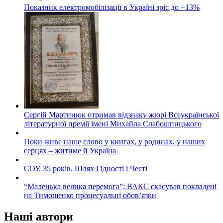
Показник електромобілізації в Україні зріс до +13%
Сергій Мартинюк отримав відзнаку жюрі Всеукраїнської
літературної премії імені Михайла Слабошпицького
Поки живе наше слово у книгах, у родинах, у наших
серцях – житиме й Україна
СОУ. 35 років. Шлях Гідності і Честі
“Маленька велика перемога”: ВАКС скасував покладені
на Тимошенко процесуальні обов’язки
Наші автори