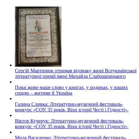
Сергій Мартинюк отримав відзнаку жюрі Всеукраїнської
літературної премії імені Михайла Слабошпицького
Поки живе наше слово у книгах, у родинах, у наших
серцях – житиме й Україна
Галина Сливка: Літературно-музичний фестиваль-
конкурс «СОУ. 35 років. Віхи історії Честі і Гідності».
Віктор Кучерук: Літературно-музичний фестиваль-
конкурс «СОУ. 35 років. Віхи історії Честі і Гідності».
Мила Василенко: Літературно-музичний фестиваль-