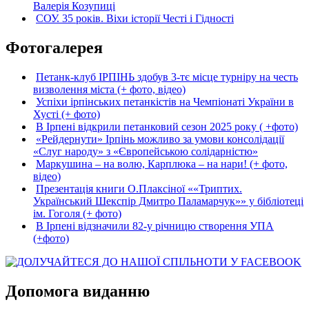
Валерія Козупиці
СОУ. 35 років. Віхи історії Честі і Гідності
Фотогалерея
Петанк-клуб ІРПІНЬ здобув 3-тє місце турніру на честь
визволення міста (+ фото, відео)
Успіхи ірпінських петанкістів на Чемпіонаті України в
Хусті (+ фото)
В Ірпені відкрили петанковий сезон 2025 року ( +фото)
«Рейдернути» Ірпінь можливо за умови консолідації
«Слуг народу» з «Європейською солідарністю»
Маркушина – на волю, Карплюка – на нари! (+ фото,
відео)
Презентація книги О.Плаксіної ««Триптих.
Український Шекспір Дмитро Паламарчук»» у бібліотеці
ім. Гоголя (+ фото)
В Ірпені відзначили 82-у річницю створення УПА
(+фото)
Допомога виданню