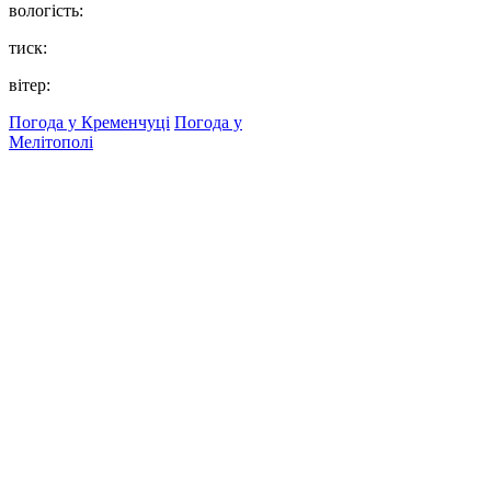
вологість:
тиск:
вітер:
Погода у Кременчуці
Погода у
Мелітополі