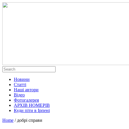
Новини
Статті
Наші автори
Відео
Фотогалерея
АРХІВ НОМЕРІВ
Куди піти в Ірпені
Home
/
добрі справи