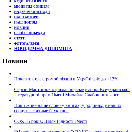
КУДИ ПІТИ В ІРПЕНІ
МІСЦЕ ПІД СОНЦЕМ
НАДЗВИЧАЙНІ ПОДЇЇ
НАШІ АВТОРИ
НАШ ПОГЛЯД
НОВИНИ
СЕСІЇ ІРПІНЬРАДИ
СТАТТІ
ФОТОГАЛЕРЕЯ
ЮРИДИЧНА ДОПОМОГА
Новини
Показник електромобілізації в Україні зріс до +13%
Сергій Мартинюк отримав відзнаку жюрі Всеукраїнської
літературної премії імені Михайла Слабошпицького
Поки живе наше слово у книгах, у родинах, у наших
серцях – житиме й Україна
СОУ. 35 років. Шлях Гідності і Честі
“Маленька велика перемога”: ВАКС скасував покладені