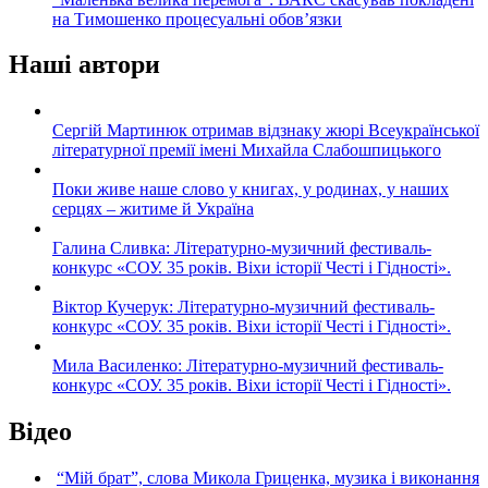
на Тимошенко процесуальні обов’язки
Наші автори
Сергій Мартинюк отримав відзнаку жюрі Всеукраїнської
літературної премії імені Михайла Слабошпицького
Поки живе наше слово у книгах, у родинах, у наших
серцях – житиме й Україна
Галина Сливка: Літературно-музичний фестиваль-
конкурс «СОУ. 35 років. Віхи історії Честі і Гідності».
Віктор Кучерук: Літературно-музичний фестиваль-
конкурс «СОУ. 35 років. Віхи історії Честі і Гідності».
Мила Василенко: Літературно-музичний фестиваль-
конкурс «СОУ. 35 років. Віхи історії Честі і Гідності».
Відео
“Мій брат”, слова Микола Гриценка, музика і виконання