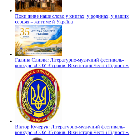
Поки живе наше слово у книгах, у родинах, у наших
серцях – житиме й Україна
Галина Сливка: Літературно-музичний фестиваль-
конкурс «СОУ. 35 років. Віхи історії Честі і Гідності».
Віктор Кучерук: Літературно-музичний фестиваль-
конкурс «СОУ. 35 років. Віхи історії Честі і Гідності».