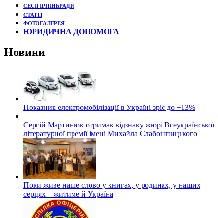
СЕСІЇ ІРПІНЬРАДИ
СТАТТІ
ФОТОГАЛЕРЕЯ
ЮРИДИЧНА ДОПОМОГА
Новини
Показник електромобілізації в Україні зріс до +13%
Сергій Мартинюк отримав відзнаку жюрі Всеукраїнської
літературної премії імені Михайла Слабошпицького
Поки живе наше слово у книгах, у родинах, у наших
серцях – житиме й Україна