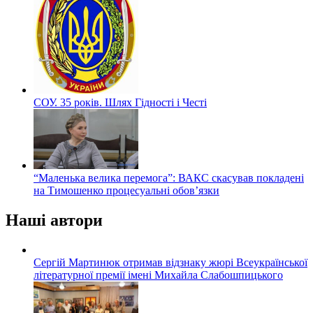
СОУ. 35 років. Шлях Гідності і Честі
“Маленька велика перемога”: ВАКС скасував покладені
на Тимошенко процесуальні обов’язки
Наші автори
Сергій Мартинюк отримав відзнаку жюрі Всеукраїнської
літературної премії імені Михайла Слабошпицького