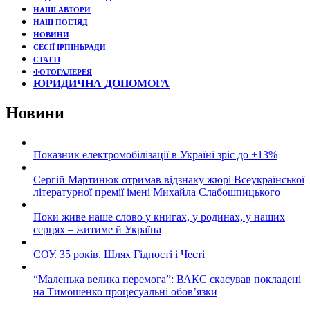
НАШІ АВТОРИ
НАШ ПОГЛЯД
НОВИНИ
СЕСІЇ ІРПІНЬРАДИ
СТАТТІ
ФОТОГАЛЕРЕЯ
ЮРИДИЧНА ДОПОМОГА
Новини
Показник електромобілізації в Україні зріс до +13%
Сергій Мартинюк отримав відзнаку жюрі Всеукраїнської
літературної премії імені Михайла Слабошпицького
Поки живе наше слово у книгах, у родинах, у наших
серцях – житиме й Україна
СОУ. 35 років. Шлях Гідності і Честі
“Маленька велика перемога”: ВАКС скасував покладені
на Тимошенко процесуальні обов’язки