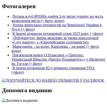
Фотогалерея
Петанк-клуб ІРПІНЬ здобув 3-тє місце турніру на честь
визволення міста (+ фото, відео)
Успіхи ірпінських петанкістів на Чемпіонаті України в
Хусті (+ фото)
В Ірпені відкрили петанковий сезон 2025 року ( +фото)
«Рейдернути» Ірпінь можливо за умови консолідації
«Слуг народу» з «Європейською солідарністю»
Маркушина – на волю, Карплюка – на нари! (+ фото,
відео)
Презентація книги О.Плаксіної ««Триптих.
Український Шекспір Дмитро Паламарчук»» у бібліотеці
ім. Гоголя (+ фото)
В Ірпені відзначили 82-у річницю створення УПА
(+фото)
Допомога виданню