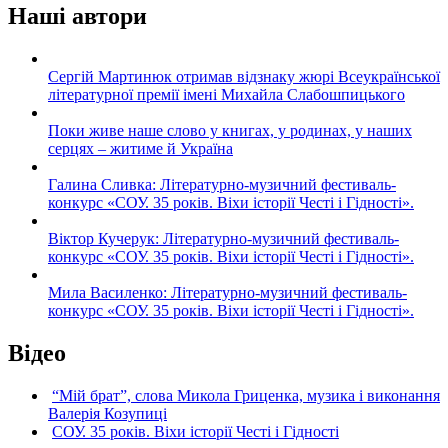
Наші автори
Сергій Мартинюк отримав відзнаку жюрі Всеукраїнської
літературної премії імені Михайла Слабошпицького
Поки живе наше слово у книгах, у родинах, у наших
серцях – житиме й Україна
Галина Сливка: Літературно-музичний фестиваль-
конкурс «СОУ. 35 років. Віхи історії Честі і Гідності».
Віктор Кучерук: Літературно-музичний фестиваль-
конкурс «СОУ. 35 років. Віхи історії Честі і Гідності».
Мила Василенко: Літературно-музичний фестиваль-
конкурс «СОУ. 35 років. Віхи історії Честі і Гідності».
Відео
“Мій брат”, слова Микола Гриценка, музика і виконання
Валерія Козупиці
СОУ. 35 років. Віхи історії Честі і Гідності