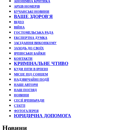
АНОНІМНА КРИТИКА
АРХІВ НОМЕРІВ
БУЧАНСЬКІ НОВИНИ
ВАШЕ ЗДОРОВ'Я
ВІДЕО
ВІЙНА
ГОСТОМЕЛЬСЬКА РАДА
ЕКСПЕРТНА ДУМКА
ЗАСІДАННЯ ВИКОНКОМУ
ЗАХОДЬ ДО СВОЇХ
ІРПІНСЬКИ БАЙКИ
КОНТАКТИ
КРИМІНАЛЬНЕ ЧТИВО
КУДИ ПІТИ В ІРПЕНІ
МІСЦЕ ПІД СОНЦЕМ
НАДЗВИЧАЙНІ ПОДЇЇ
НАШІ АВТОРИ
НАШ ПОГЛЯД
НОВИНИ
СЕСІЇ ІРПІНЬРАДИ
СТАТТІ
ФОТОГАЛЕРЕЯ
ЮРИДИЧНА ДОПОМОГА
Новини