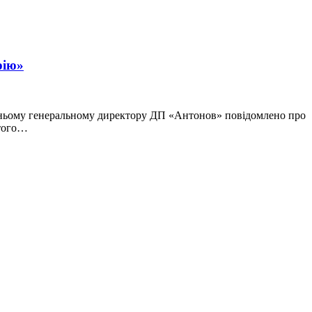
рію»
ишньому генеральному директору ДП «Антонов» повідомлено про
ютого…