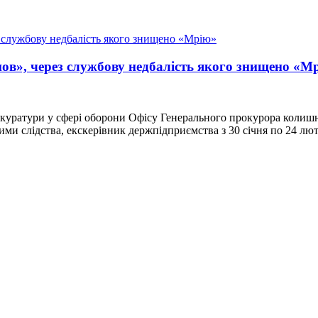
ов», через службову недбалість якого знищено «М
рокуратури у сфері оборони Офісу Генерального прокурора кол
аними слідства, екскерівник держпідприємства з 30 січня по 24 л