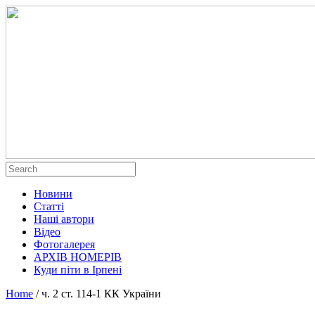
Новини
Статті
Наші автори
Відео
Фотогалерея
АРХІВ НОМЕРІВ
Куди піти в Ірпені
Home
/
ч. 2 ст. 114-1 КК України