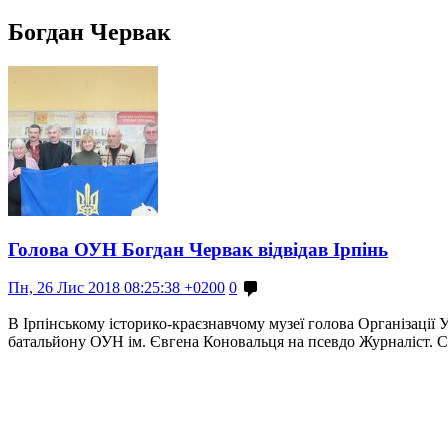
Богдан Червак
Голова ОУН Богдан Червак відвідав Ірпінь
Пн, 26 Лис 2018 08:25:38 +0200
0
В Ірпінському історико-краєзнавчому музеї голова Організаці
батальйону ОУН ім. Євгена Коновальця на псевдо Журналіст. Сл