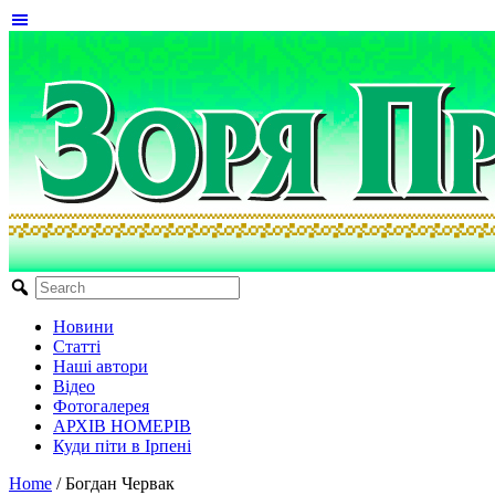
Новини
Статті
Наші автори
Відео
Фотогалерея
АРХІВ НОМЕРІВ
Куди піти в Ірпені
Home
/
Богдан Червак