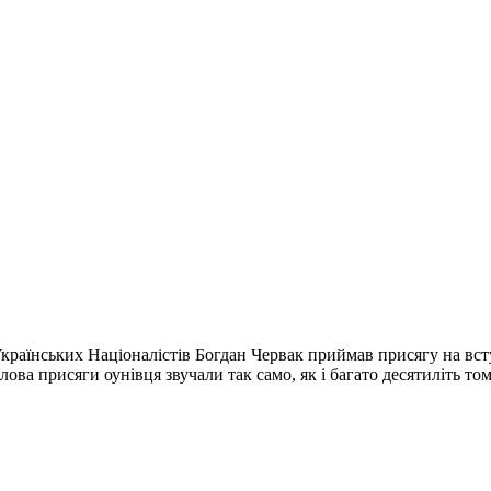
ї Українських Націоналістів Богдан Червак приймав присягу на 
ова присяги оунівця звучали так само, як і багато десятиліть т