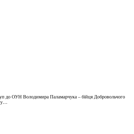
вступ до ОУН Володимира Паламарчука – бійця Добровольчого
ому…