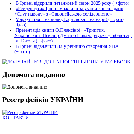
В Ірпені відкрили петанковий сезон 2025 року ( +фото)
«Рейдернути» Ірпінь можливо за умови консолідації
«Слуг народу» з «Європейською солідарністю»
Маркушина – на волю, Карплюка – на нари! (+ фото,
відео)
Презентація книги О.Плаксіної ««Триптих.
Український Шекспір Дмитро Паламарчук»» у бібліотеці
ім. Гоголя (+ фото)
В Ірпені відзначили 82-у річницю створення УПА
(+фото)
Допомога виданню
Реєстр фейків УКРАЇНИ
КОНТАКТИ