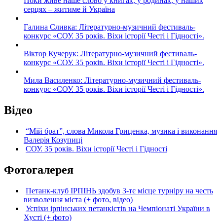
Поки живе наше слово у книгах, у родинах, у наших
серцях – житиме й Україна
Галина Сливка: Літературно-музичний фестиваль-
конкурс «СОУ. 35 років. Віхи історії Честі і Гідності».
Віктор Кучерук: Літературно-музичний фестиваль-
конкурс «СОУ. 35 років. Віхи історії Честі і Гідності».
Мила Василенко: Літературно-музичний фестиваль-
конкурс «СОУ. 35 років. Віхи історії Честі і Гідності».
Відео
“Мій брат”, слова Микола Гриценка, музика і виконання
Валерія Козупиці
СОУ. 35 років. Віхи історії Честі і Гідності
Фотогалерея
Петанк-клуб ІРПІНЬ здобув 3-тє місце турніру на честь
визволення міста (+ фото, відео)
Успіхи ірпінських петанкістів на Чемпіонаті України в
Хусті (+ фото)