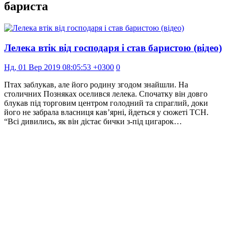
бариста
Лелека втік від господаря і став баристою (відео)
Нд, 01 Вер 2019 08:05:53 +0300
0
Птах заблукав, але його родину згодом знайшли. На
столичних Позняках оселився лелека. Спочатку він довго
блукав під торговим центром голодний та спраглий, доки
його не забрала власниця кав’ярні, йдеться у сюжеті ТСН.
“Всі дивились, як він дістає бички з-під цигарок…