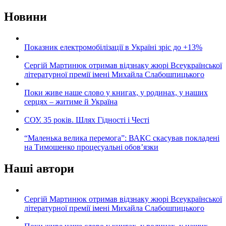
Новини
Показник електромобілізації в Україні зріс до +13%
Сергій Мартинюк отримав відзнаку жюрі Всеукраїнської
літературної премії імені Михайла Слабошпицького
Поки живе наше слово у книгах, у родинах, у наших
серцях – житиме й Україна
СОУ. 35 років. Шлях Гідності і Честі
“Маленька велика перемога”: ВАКС скасував покладені
на Тимошенко процесуальні обов’язки
Наші автори
Сергій Мартинюк отримав відзнаку жюрі Всеукраїнської
літературної премії імені Михайла Слабошпицького