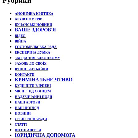
Рубрики
АНОНІМНА КРИТИКА
АРХІВ НОМЕРІВ
БУЧАНСЬКІ НОВИНИ
ВАШЕ ЗДОРОВ'Я
ВІДЕО
ВІЙНА
ГОСТОМЕЛЬСЬКА РАДА
ЕКСПЕРТНА ДУМКА
ЗАСІДАННЯ ВИКОНКОМУ
ЗАХОДЬ ДО СВОЇХ
ІРПІНСЬКИ БАЙКИ
КОНТАКТИ
КРИМІНАЛЬНЕ ЧТИВО
КУДИ ПІТИ В ІРПЕНІ
МІСЦЕ ПІД СОНЦЕМ
НАДЗВИЧАЙНІ ПОДЇЇ
НАШІ АВТОРИ
НАШ ПОГЛЯД
НОВИНИ
СЕСІЇ ІРПІНЬРАДИ
СТАТТІ
ФОТОГАЛЕРЕЯ
ЮРИДИЧНА ДОПОМОГА