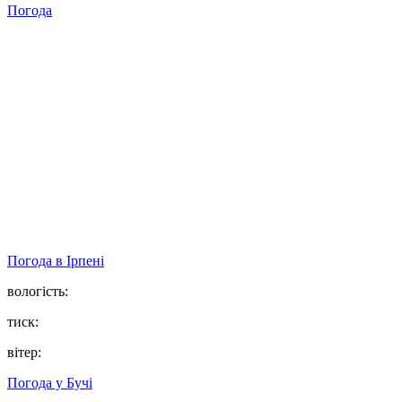
Погода
Погода в
Ірпені
вологість:
тиск:
вітер:
Погода у
Бучі