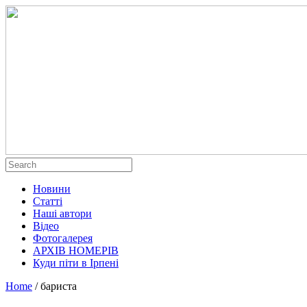
Новини
Статті
Наші автори
Відео
Фотогалерея
АРХІВ НОМЕРІВ
Куди піти в Ірпені
Home
/
бариста