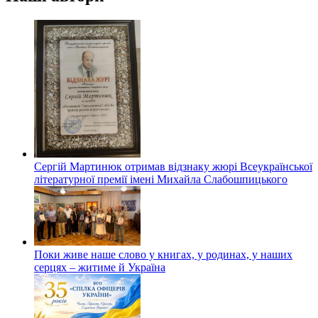
Сергій Мартинюк отримав відзнаку жюрі Всеукраїнської
літературної премії імені Михайла Слабошпицького
Поки живе наше слово у книгах, у родинах, у наших
серцях – житиме й Україна