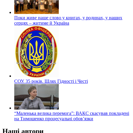
Поки живе наше слово у книгах, у родинах, у наших
серцях – житиме й Україна
СОУ. 35 років. Шлях Гідності і Честі
“Маленька велика перемога”: ВАКС скасував покладені
на Тимошенко процесуальні обов’язки
Наші автори