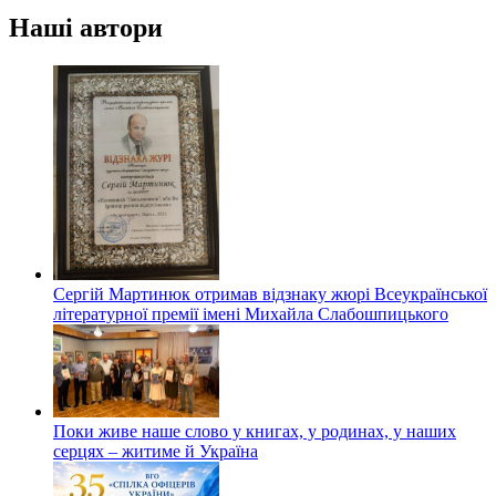
Наші автори
Сергій Мартинюк отримав відзнаку жюрі Всеукраїнської
літературної премії імені Михайла Слабошпицького
Поки живе наше слово у книгах, у родинах, у наших
серцях – житиме й Україна