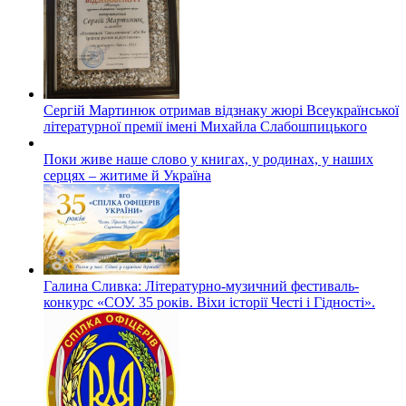
Сергій Мартинюк отримав відзнаку жюрі Всеукраїнської
літературної премії імені Михайла Слабошпицького
Поки живе наше слово у книгах, у родинах, у наших
серцях – житиме й Україна
Галина Сливка: Літературно-музичний фестиваль-
конкурс «СОУ. 35 років. Віхи історії Честі і Гідності».