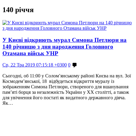
140 річчя
У Києві відкриють мурал Симона Петлюри на
140 річницю з дня народження Головного
Отамана військ УНР
Ср, 22 Тра 2019 07:15:18 +0300
0
Сьогодні, об 11:00 у Солом’янському районі Києва на вул. Зої
Космодем’янської, 18 відбудеться відкриття муралу із
зображенням Симона Петлюри, створеного для вшанування
пам’яті борця за незалежність України у ХХ столітті, а також
для увічнення його постаті як видатного державного діяча.
Як…