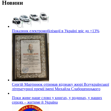
Новини
Показник електромобілізації в Україні зріс до +13%
Сергій Мартинюк отримав відзнаку жюрі Всеукраїнської
літературної премії імені Михайла Слабошпицького
Поки живе наше слово у книгах, у родинах, у наших
серцях – житиме й Україна