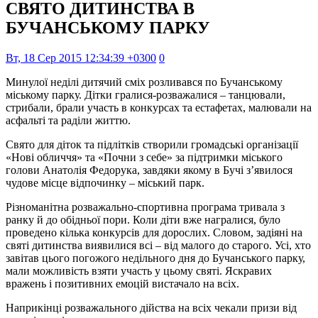
СВЯТО ДИТИНСТВА В
БУЧАНСЬКОМУ ПАРКУ
Вт, 18 Сер 2015 12:34:39 +0300
0
Минулої неділі дитячий сміх розливався по Бучанському
міському парку. Дітки гралися-розважалися – танцювали,
стрибали, брали участь в конкурсах та естафетах, малювали на
асфальті та раділи життю.
Свято для діток та підлітків створили громадські організації
«Нові обличчя» та «Почни з себе» за підтримки міського
голови Анатолія Федорука, завдяки якому в Бучі з’явилося
чудове місце відпочинку – міський парк.
Різноманітна розважально-спортивна програма тривала з
ранку й до обідньої пори. Коли діти вже награлися, було
проведено кілька конкурсів для дорослих. Словом, задіяні на
святі дитинства виявилися всі – від малого до старого. Усі, хто
завітав цього погожого недільного дня до Бучанського парку,
мали можливість взяти участь у цьому святі. Яскравих
вражень і позитивних емоцій вистачало на всіх.
Наприкінці розважального дійства на всіх чекали призи від