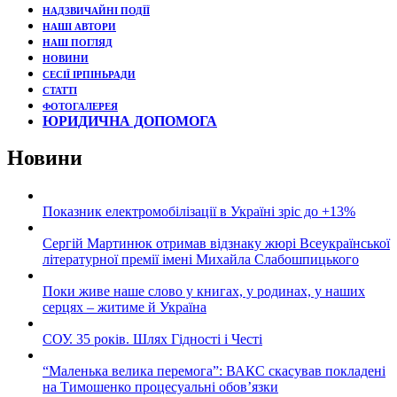
НАДЗВИЧАЙНІ ПОДЇЇ
НАШІ АВТОРИ
НАШ ПОГЛЯД
НОВИНИ
СЕСІЇ ІРПІНЬРАДИ
СТАТТІ
ФОТОГАЛЕРЕЯ
ЮРИДИЧНА ДОПОМОГА
Новини
Показник електромобілізації в Україні зріс до +13%
Сергій Мартинюк отримав відзнаку жюрі Всеукраїнської
літературної премії імені Михайла Слабошпицького
Поки живе наше слово у книгах, у родинах, у наших
серцях – житиме й Україна
СОУ. 35 років. Шлях Гідності і Честі
“Маленька велика перемога”: ВАКС скасував покладені
на Тимошенко процесуальні обов’язки