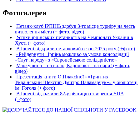
Фотогалерея
Петанк-клуб ІРПІНЬ здобув 3-тє місце турніру на честь
визволення міста (+ фото, відео)
Успіхи ірпінських петанкістів на Чемпіонаті України в
Хусті (+ фото)
В Ірпені відкрили петанковий сезон 2025 року ( +фото)
«Рейдернути» Ірпінь можливо за умови консолідації
«Слуг народу» з «Європейською солідарністю»
Маркушина – на волю, Карплюка – на нари! (+ фото,
відео)
Презентація книги О.Плаксіної ««Триптих.
Український Шекспір Дмитро Паламарчук»» у бібліотеці
ім. Гоголя (+ фото)
В Ірпені відзначили 82-у річницю створення УПА
(+фото)