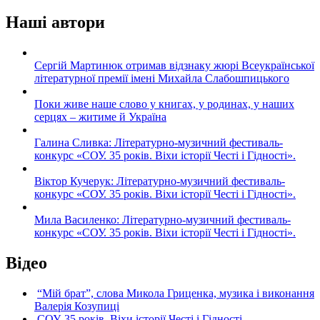
Наші автори
Сергій Мартинюк отримав відзнаку жюрі Всеукраїнської
літературної премії імені Михайла Слабошпицького
Поки живе наше слово у книгах, у родинах, у наших
серцях – житиме й Україна
Галина Сливка: Літературно-музичний фестиваль-
конкурс «СОУ. 35 років. Віхи історії Честі і Гідності».
Віктор Кучерук: Літературно-музичний фестиваль-
конкурс «СОУ. 35 років. Віхи історії Честі і Гідності».
Мила Василенко: Літературно-музичний фестиваль-
конкурс «СОУ. 35 років. Віхи історії Честі і Гідності».
Відео
“Мій брат”, слова Микола Гриценка, музика і виконання
Валерія Козупиці
СОУ. 35 років. Віхи історії Честі і Гідності