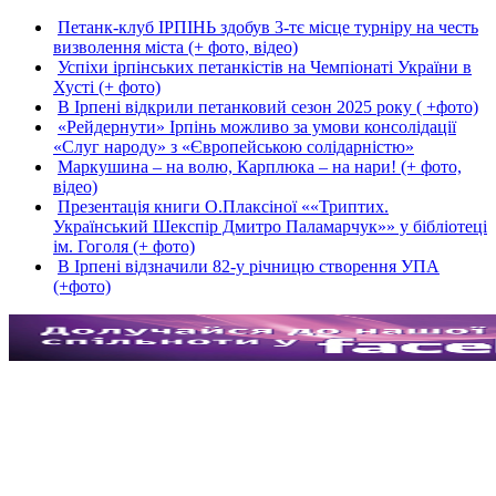
Петанк-клуб ІРПІНЬ здобув 3-тє місце турніру на честь
визволення міста (+ фото, відео)
Успіхи ірпінських петанкістів на Чемпіонаті України в
Хусті (+ фото)
В Ірпені відкрили петанковий сезон 2025 року ( +фото)
«Рейдернути» Ірпінь можливо за умови консолідації
«Слуг народу» з «Європейською солідарністю»
Маркушина – на волю, Карплюка – на нари! (+ фото,
відео)
Презентація книги О.Плаксіної ««Триптих.
Український Шекспір Дмитро Паламарчук»» у бібліотеці
ім. Гоголя (+ фото)
В Ірпені відзначили 82-у річницю створення УПА
(+фото)