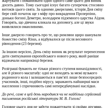
жартувати і обманювати один одного саме цього дня виник
досить давно. Тому сьогодні існує багато суперечок стосовно
витоків цього свята. За одними джерелами, історія Дня сміху
бере свій початок ще з міфу про викрадення Прозерпіни,
доньки богині Деметри, володарем підземного царства Аїдом.
Говорять, що дівчина кликала на допомогу, але ці звуки
виявлялися оманливими.
Інше джерело говорить про те, що римляни щиро шанували
божество сміху Risus, а відбувалося це після весняного
рівнодення (23 березня).
За іншою версією, День сміху виник як результат перенесення
дати святкування європейського нового року, який раніше
відзначали наприкінці березня.
Розіграші бувають не тільки різного ступеня винахідливості,
але й різного масштабу: одні не виходять за межі вузького
родинного кола і залишаються в пам’яті лише безпосередніх
учасників, інші, подібно вірусу, заражають найширші маси
населення і спричиняють самі непередбачувані наслідки.
До речі, саме в цей день народився чи не найбільш серйозний
письменник російської літератури М. В. Гоголь!
Головне цього дня не забути пожартувати зі своїми друзями,