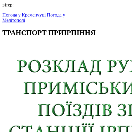
вітер:
Погода у Кременчуці
Погода у
Мелітополі
ТРАНСПОРТ ПРИІРПІННЯ