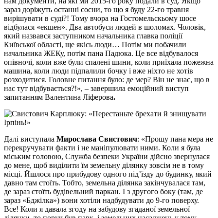
нам документи, на які ми 2015-го року подали в суд. Якщо
зараз доріжуть останні сосни, то що я буду 22-го травня
вирішувати в суді?! Тому вчора на Гостомельскьому шосе
відбулася «екшен». Два автобуси людей в шоломах. Чоловік,
який назвався заступником начальника главка поліції
Київської області, ще якісь люди… Потім ми побачили
начальника ЖЕКу, потім пана Падюка. Це все відбувалося
опівночі, коли вже були спалені шини, коли приїхала пожежна
машина, коли люди підпалили бочку і вже ніхто не хотів
розходитися. Головне питання було: де мер? Він не знає, що в
нас тут відбувається?!», – завершила емоційний виступ
запитанням Валентина Ліферова
.
Далі виступала
Мирослава Свистович
: «Прошу пана мера не
перекручувати факти і не маніпулювати ними. Коли я була
міським головою, Служба безпеки України дійсно звернулася
до мене, щоб виділити їм земельну ділянку зовсім не в тому
місці. Йшлося про прибудову одного під’їзду до будинку, який
давно там стоїть. Тобто, земельна ділянка закінчувалася там,
де зараз стоїть будівельний паркан. І з другого боку (там, де
зараз «Бджілка») вони хотіли надбудувати до 9-го поверху.
Все! Коли я давала згоду на забудову згаданої земельної
ділянки, то поруч був парк, і земельних насаджень у тому