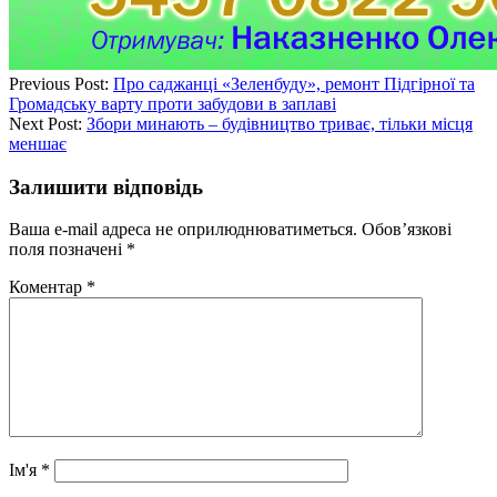
Previous Post:
Про саджанці «Зеленбуду», ремонт Підгірної та
Громадську варту проти забудови в заплаві
Next Post:
Збори минають – будівництво триває, тільки місця
меншає
Залишити відповідь
Ваша e-mail адреса не оприлюднюватиметься.
Обов’язкові
поля позначені
*
Коментар
*
Ім'я
*