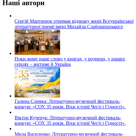
Наші автори
Сергій Мартинюк отримав відзнаку жюрі Всеукраїнської
літературної премії імені Михайла Слабошпицького
Поки живе наше слово у книгах, у родинах, у наших
серцях – житиме й Україна
Галина Сливка: Літературно-музичний фестиваль-
конкурс «СОУ. 35 років. Віхи історії Честі і Гідності».
Віктор Кучерук: Літературно-музичний фестиваль-
конкурс «СОУ. 35 років. Віхи історії Честі і Гідності».
Мила Василенко: Літературно-музичний фестиваль-