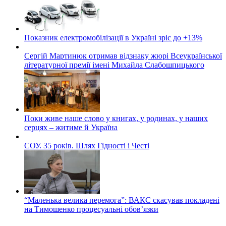
Показник електромобілізації в Україні зріс до +13%
Сергій Мартинюк отримав відзнаку жюрі Всеукраїнської
літературної премії імені Михайла Слабошпицького
Поки живе наше слово у книгах, у родинах, у наших
серцях – житиме й Україна
СОУ. 35 років. Шлях Гідності і Честі
“Маленька велика перемога”: ВАКС скасував покладені
на Тимошенко процесуальні обов’язки