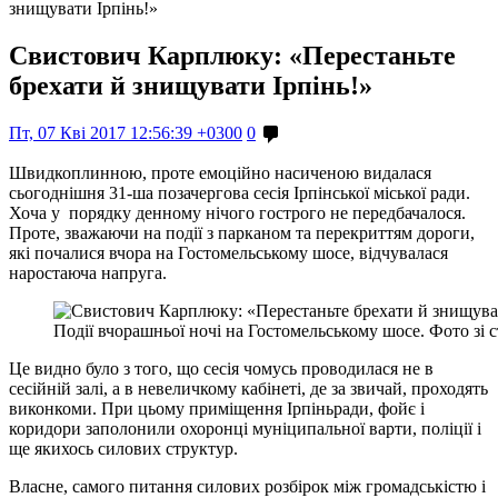
знищувати Ірпінь!»
Свистович Карплюку: «Перестаньте
брехати й знищувати Ірпінь!»
Пт, 07 Кві 2017 12:56:39 +0300
0
Швидкоплинною, проте емоційно насиченою видалася
сьогоднішня 31-ша позачергова сесія Ірпінської міської ради.
Хоча у порядку денному нічого гострого не передбачалося.
Проте, зважаючи на події з парканом та перекриттям дороги,
які почалися вчора на Гостомельському шосе, відчувалася
наростаюча напруга.
Події вчорашньої ночі на Гостомельському шосе. Фото зі
Це видно було з того, що сесія чомусь проводилася не в
сесійній залі, а в невеличкому кабінеті, де за звичай, проходять
виконкоми. При цьому приміщення Ірпіньради, фойє і
коридори заполонили охоронці муніципальної варти, поліції і
ще якихось силових структур.
Власне, самого питання силових розбірок між громадськістю і