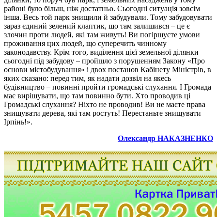
районі було більш, ніж достатньо. Сьогодні ситуація зовсім
інша. Весь той парк знищили й забудували. Тому забудовувати
зараз єдиний зелений клаптик, що там залишився – це є
злочин проти людей, які там живуть! Ви погіршуєте умови
проживання цих людей, що суперечить чинному
законодавству. Крім того, виділення цієї земельної ділянки
сьогодні під забудову – пройшло з порушенням Закону «Про
основи містобудування» і двох постанов Кабінету Міністрів, в
яких сказано: перед тим, як надати дозвіл на якесь
будівництво – повинні пройти громадські слухання. І Громада
має вирішувати, що там повинно бути. Хто проводив ці
Громадські слухання? Ніхто не проводив! Ви не маєте права
знищувати дерева, які там ростуть! Перестаньте знищувати
Ірпінь!».
Олександр НАКАЗНЕНКО