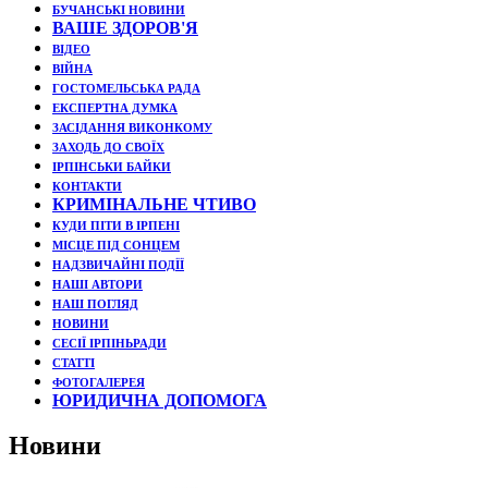
БУЧАНСЬКІ НОВИНИ
ВАШЕ ЗДОРОВ'Я
ВІДЕО
ВІЙНА
ГОСТОМЕЛЬСЬКА РАДА
ЕКСПЕРТНА ДУМКА
ЗАСІДАННЯ ВИКОНКОМУ
ЗАХОДЬ ДО СВОЇХ
ІРПІНСЬКИ БАЙКИ
КОНТАКТИ
КРИМІНАЛЬНЕ ЧТИВО
КУДИ ПІТИ В ІРПЕНІ
МІСЦЕ ПІД СОНЦЕМ
НАДЗВИЧАЙНІ ПОДЇЇ
НАШІ АВТОРИ
НАШ ПОГЛЯД
НОВИНИ
СЕСІЇ ІРПІНЬРАДИ
СТАТТІ
ФОТОГАЛЕРЕЯ
ЮРИДИЧНА ДОПОМОГА
Новини