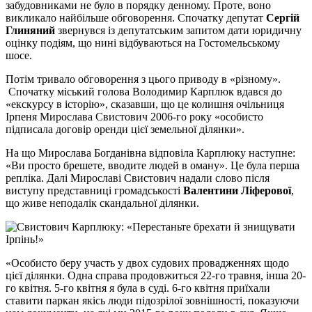
забудовниками не було в порядку денному. Проте, воно
викликало найбільше обговорення. Спочатку депутат
Сергій
Глиняний
звернувся із депутатським запитом дати юридичну
оцінку подіям, що нині відбуваються на Гостомельському
шосе.
Потім тривало обговорення з цього приводу в «різному».
Спочатку міський голова Володимир Карплюк вдався до
«екскурсу в історію», сказавши, що це колишня очільниця
Ірпеня Мирослава Свистович 2006-го року «особисто
підписала договір оренди цієї земельної ділянки».
На що Мирослава Богданівна відповіла Карплюку наступне:
«Ви просто брешете, вводите людей в оману». Це була перша
репліка. Далі Мирославі Свистович надали слово після
виступу представниці громадськості
Валентини Ліферової
,
що живе неподалік скандальної ділянки.
«Особисто беру участь у двох судових провадженнях щодо
цієї ділянки. Одна справа продовжиться 22-го травня, інша 20-
го квітня. 5-го квітня я була в суді. 6-го квітня приїхали
ставити паркан якісь люди підозрілої зовнішності, показуючи