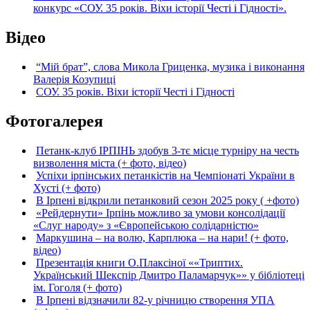
конкурс «СОУ. 35 років. Віхи історії Честі і Гідності».
Відео
“Мій брат”, слова Микола Гриценка, музика і виконання
Валерія Козупиці
СОУ. 35 років. Віхи історії Честі і Гідності
Фотогалерея
Петанк-клуб ІРПІНЬ здобув 3-тє місце турніру на честь
визволення міста (+ фото, відео)
Успіхи ірпінських петанкістів на Чемпіонаті України в
Хусті (+ фото)
В Ірпені відкрили петанковий сезон 2025 року ( +фото)
«Рейдернути» Ірпінь можливо за умови консолідації
«Слуг народу» з «Європейською солідарністю»
Маркушина – на волю, Карплюка – на нари! (+ фото,
відео)
Презентація книги О.Плаксіної ««Триптих.
Український Шекспір Дмитро Паламарчук»» у бібліотеці
ім. Гоголя (+ фото)
В Ірпені відзначили 82-у річницю створення УПА