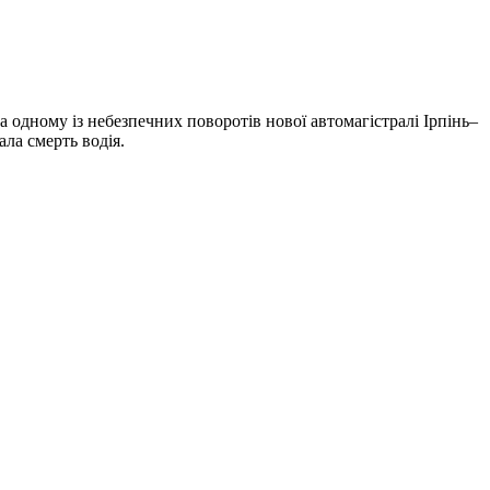
а одному із небезпечних поворотів нової автомагістралі Ірпінь–
ала смерть водія.