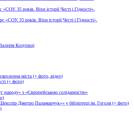
СОУ. 35 років. Віхи історії Честі і Гідності».
СОУ. 35 років. Віхи історії Честі і Гідності».
Валерія Козупиці
зволення міста (+ фото, відео)
сті (+ фото)
уг народу» з «Європейською солідарністю»
о)
експір Дмитро Паламарчук»» у бібліотеці ім. Гоголя (+ фото)
)