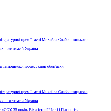
літературної премії імені Михайла Слабошпицького
ях – житиме й Україна
на Тимошенко процесуальні обов’язки
літературної премії імені Михайла Слабошпицького
ях – житиме й Україна
ОУ. 35 років. Віхи історії Честі і Гідності».