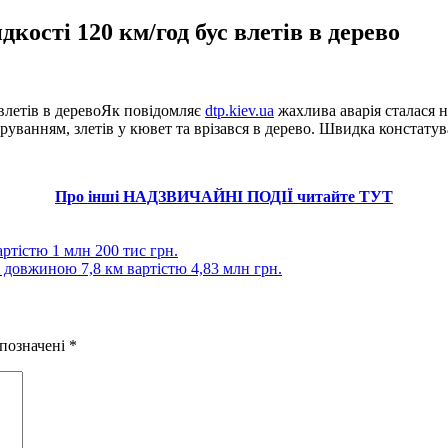
кості 120 км/год бус влетів в дерево
Як повідомляє
dtp.kiev.ua
жахлива аварія сталася н
руванням, злетів у кювет та врізався в дерево. Швидка констатув
Про інші НАДЗВИЧАЙНІ ПОДІЇ читайте ТУТ
ртістю 1 млн 200 тис грн.
довжиною 7,8 км вартістю 4,83 млн грн.
 позначені
*