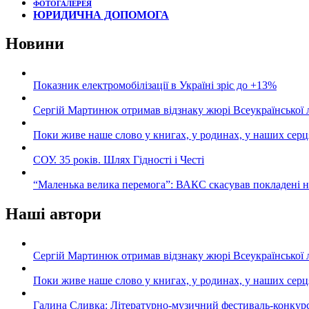
ФОТОГАЛЕРЕЯ
ЮРИДИЧНА ДОПОМОГА
Новини
Показник електромобілізації в Україні зріс до +13%
Сергій Мартинюк отримав відзнаку жюрі Всеукраїнської 
Поки живе наше слово у книгах, у родинах, у наших серц
СОУ. 35 років. Шлях Гідності і Честі
“Маленька велика перемога”: ВАКС скасував покладені 
Наші автори
Сергій Мартинюк отримав відзнаку жюрі Всеукраїнської 
Поки живе наше слово у книгах, у родинах, у наших серц
Галина Сливка: Літературно-музичний фестиваль-конкурс «С