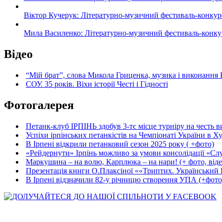
Віктор Кучерук: Літературно-музичний фестиваль-конкурс «
Мила Василенко: Літературно-музичний фестиваль-конкурс «
Відео
“Мій брат”, слова Микола Гриценка, музика і виконання 
СОУ. 35 років. Віхи історії Честі і Гідності
Фотогалерея
Петанк-клуб ІРПІНЬ здобув 3-тє місце турніру на честь ви
Успіхи ірпінських петанкістів на Чемпіонаті України в Ху
В Ірпені відкрили петанковий сезон 2025 року ( +фото)
«Рейдернути» Ірпінь можливо за умови консолідації «Сл
Маркушина – на волю, Карплюка – на нари! (+ фото, віде
Презентація книги О.Плаксіної ««Триптих. Український Ш
В Ірпені відзначили 82-у річницю створення УПА (+фото