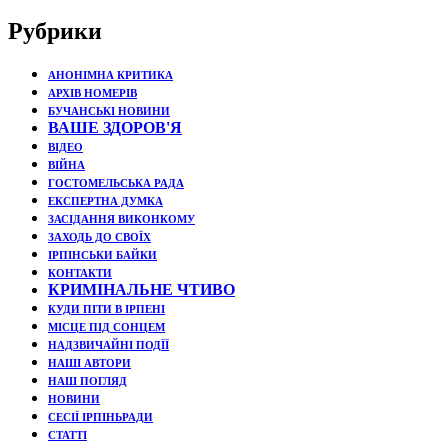
Рубрики
АНОНІМНА КРИТИКА
АРХІВ НОМЕРІВ
БУЧАНСЬКІ НОВИНИ
ВАШЕ ЗДОРОВ'Я
ВІДЕО
ВІЙНА
ГОСТОМЕЛЬСЬКА РАДА
ЕКСПЕРТНА ДУМКА
ЗАСІДАННЯ ВИКОНКОМУ
ЗАХОДЬ ДО СВОЇХ
ІРПІНСЬКИ БАЙКИ
КОНТАКТИ
КРИМІНАЛЬНЕ ЧТИВО
КУДИ ПІТИ В ІРПЕНІ
МІСЦЕ ПІД СОНЦЕМ
НАДЗВИЧАЙНІ ПОДЇЇ
НАШІ АВТОРИ
НАШ ПОГЛЯД
НОВИНИ
СЕСІЇ ІРПІНЬРАДИ
СТАТТІ