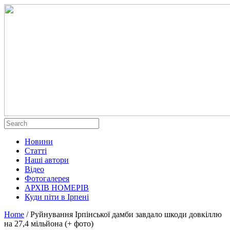
Новини
Статті
Наші автори
Відео
Фотогалерея
АРХІВ НОМЕРІВ
Куди піти в Ірпені
Home
/
Руйнування Ірпінської дамби завдало шкоди довкіллю
на 27,4 мільйона (+ фото)