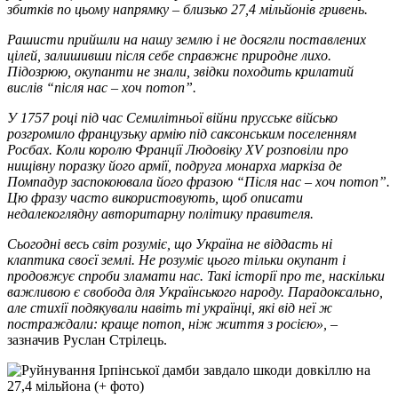
збитків по цьому напрямку – близько 27,4 мільйонів гривень.
Рашисти прийшли на нашу землю і не досягли поставлених
цілей, залишивши після себе справжнє природне лихо.
Підозрюю, окупанти не знали, звідки походить крилатий
вислів “після нас – хоч потоп”.
У 1757 році під час Семилітньої війни прусське військо
розгромило французьку армію під саксонським поселенням
Росбах. Коли королю Франції Людовіку XV розповіли про
нищівну поразку його армії, подруга монарха маркіза де
Помпадур заспокоювала його фразою “Після нас – хоч потоп”.
Цю фразу часто використовують, щоб описати
недалекоглядну авторитарну політику правителя.
Сьогодні весь світ розуміє, що Україна не віддасть ні
клаптика своєї землі. Не розуміє цього тільки окупант і
продовжує спроби зламати нас. Такі історії про те, наскільки
важливою є свобода для Українського народу. Парадоксально,
але стихії подякували навіть ті українці, які від неї ж
постраждали: краще потоп, ніж життя з росією»,
–
зазначив Руслан Стрілець.