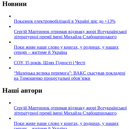
Новини
Показник електромобілізації в Україні зріс до +13%
Сергій Мартинюк отримав відзнаку жюрі Всеукраїнської
літературної премії імені Михайла Слабошпицького
Поки живе наше слово у книгах, у родинах, у наших
серцях – житиме й Україна
СОУ. 35 років. Шлях Гідності і Честі
“Маленька велика перемога”: ВАКС скасував покладені
на Тимошенко процесуальні обов’язки
Наші автори
Сергій Мартинюк отримав відзнаку жюрі Всеукраїнської
літературної премії імені Михайла Слабошпицького
Поки живе наше слово у книгах, у родинах, у наших
серцях – житиме й Україна