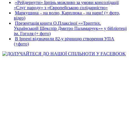
«Рейдернути» Ірпінь можливо за умови консолідації
«Слуг народу» з «Європейською солідарністю»
Маркушина – на волю, Карплюка – на нари! (+ фото,
відео)
Презентація книги О.Плаксіної ««Триптих.
Український Шекспір Дмитро Паламарчук»» у бібліотеці
ім. Гоголя (+ фото)
В Ірпені відзначили 82-у річницю створення УПА
(+фото)