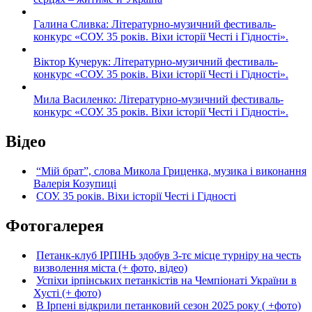
Галина Сливка: Літературно-музичний фестиваль-
конкурс «СОУ. 35 років. Віхи історії Честі і Гідності».
Віктор Кучерук: Літературно-музичний фестиваль-
конкурс «СОУ. 35 років. Віхи історії Честі і Гідності».
Мила Василенко: Літературно-музичний фестиваль-
конкурс «СОУ. 35 років. Віхи історії Честі і Гідності».
Відео
“Мій брат”, слова Микола Гриценка, музика і виконання
Валерія Козупиці
СОУ. 35 років. Віхи історії Честі і Гідності
Фотогалерея
Петанк-клуб ІРПІНЬ здобув 3-тє місце турніру на честь
визволення міста (+ фото, відео)
Успіхи ірпінських петанкістів на Чемпіонаті України в
Хусті (+ фото)
В Ірпені відкрили петанковий сезон 2025 року ( +фото)