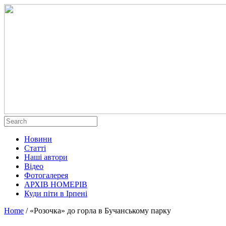
Новини
Статті
Наші автори
Відео
Фотогалерея
АРХІВ НОМЕРІВ
Куди піти в Ірпені
Home
/
«Розочка» до горла в Бучанському парку