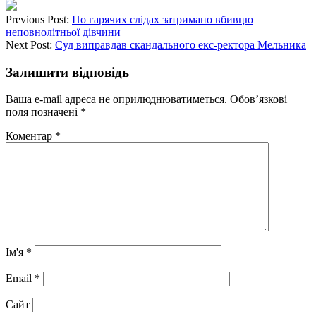
Previous Post:
По гарячих слідах затримано вбивцю
неповнолітньої дівчини
Next Post:
Суд виправдав скандального екс-ректора Мельника
Залишити відповідь
Ваша e-mail адреса не оприлюднюватиметься.
Обов’язкові
поля позначені
*
Коментар
*
Ім'я
*
Email
*
Сайт