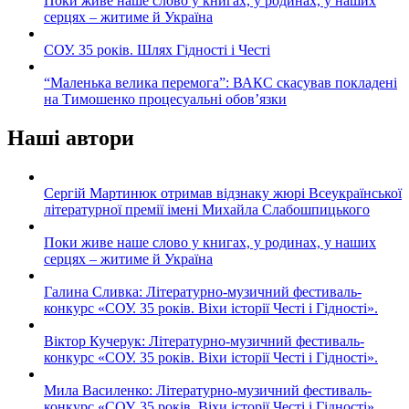
Поки живе наше слово у книгах, у родинах, у наших
серцях – житиме й Україна
СОУ. 35 років. Шлях Гідності і Честі
“Маленька велика перемога”: ВАКС скасував покладені
на Тимошенко процесуальні обов’язки
Наші автори
Сергій Мартинюк отримав відзнаку жюрі Всеукраїнської
літературної премії імені Михайла Слабошпицького
Поки живе наше слово у книгах, у родинах, у наших
серцях – житиме й Україна
Галина Сливка: Літературно-музичний фестиваль-
конкурс «СОУ. 35 років. Віхи історії Честі і Гідності».
Віктор Кучерук: Літературно-музичний фестиваль-
конкурс «СОУ. 35 років. Віхи історії Честі і Гідності».
Мила Василенко: Літературно-музичний фестиваль-
конкурс «СОУ. 35 років. Віхи історії Честі і Гідності».