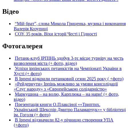
Відео
“Мій брат”, слова Микола Гриценка, музика і виконання
Валерія Козупиці
СОУ. 35 років. Віхи історії Честі і Гідності
Фотогалерея
Петанк-клуб ІРПІНЬ здобув 3-тє місце турніру на честь
визволення міста (+ фото, відео)
Успіхи ірпінських петанкістів на Чемпіонаті України в
Хусті (+ фото)
В Ірпені відкрили петанковий сезон 2025 року ( +фото)
«Рейдернути» Ірпінь можливо за умови консолідації
«Слуг народу» з «Європейською солідарністю»
Маркушина – на волю, Карплюка – на нари! (+ фото,
відео)
Презентація книги О.Плаксіної ««Триптих.
Український Шекспір Дмитро Паламарчук»» у бібліотеці
ім. Гоголя (+ фото)
В Ірпені відзначили 82-у річницю створення УПА
(+фото)