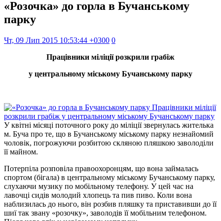
«Розочка» до горла в Бучанському
парку
Чт, 09 Лип 2015 10:53:44 +0300
0
Працівники міліції розкрили грабіж
у центральному міському Бучанському парку
У квітні місяці поточного року до міліції звернулась жителька
м. Буча про те, що в Бучанському міському парку незнайомий
чоловік, погрожуючи розбитою скляною пляшкою заволоділи
її майном.
Потерпіла розповіла правоохоронцям, що вона займалась
спортом (бігала) в центральному міському Бучанському парку,
слухаючи музику по мобільному телефону. У цей час на
лавочці сидів молодий хлопець та пив пиво. Коли вона
наблизилась до нього, він розбив пляшку та приставивши до її
шиї так звану «розочку», заволодів її мобільним телефоном.