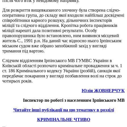
Після чого втік у невідомому напрямку.
Для розкриття вищевказаного злочину була створена слідчо-
оперативна група, до складу якої входили найбільш досвідчені
співробітники карного розшуку, дільничних інспекторів
міліції та слідчого відділення. Кропітка робота працівників
міліції нарешті дала позитивні результати. Особу
правопорушника було встановлено, ним виявився місцевий
житель С., 1991 р.н. На даний час відносно нього Ірпінським
міським судом вже обрано запобіжний захід у вигляді
тримання під вартою.
Слідчим відділенням Ірпінського МВ ГУМВС України в
Київській області розпочато кримінальне провадження за ч. 1
ст. 186 Кримінального кодексу України (розбій), санкція якої
передбачає покарання у вигляді позбавлення волі на строк до
чотирьох років.
Юлія ЖОВНЕРЧУК
Інспектор по роботі з населенням Ірпінського МВ
Читайте інші публікації на цю тематику в розділі
КРИМІНАЛЬНЕ ЧТИВО