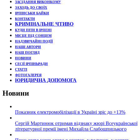
ЗАСІДАННЯ ВИКОНКОМУ
ЗАХОДЬ ДО СВОЇХ
ІРПІНСЬКИ БАЙКИ
КОНТАКТИ
КРИМІНАЛЬНЕ ЧТИВО
КУДИ ПІТИ В ІРПЕНІ
МІСЦЕ ПІД СОНЦЕМ
НАДЗВИЧАЙНІ ПОДЇЇ
НАШІ АВТОРИ
НАШ ПОГЛЯД
НОВИНИ
СЕСІЇ ІРПІНЬРАДИ
СТАТТІ
ФОТОГАЛЕРЕЯ
ЮРИДИЧНА ДОПОМОГА
Новини
Показник електромобілізації в Україні зріс до +13%
Сергій Мартинюк отримав відзнаку жюрі Всеукраїнської
літературної премії імені Михайла Слабошпицького