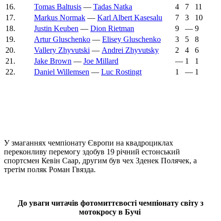
16.
Tomas Baltusis
—
Tadas Natka
4
7
11
17.
Markus Normak
—
Karl Albert Kasesalu
7
3
10
18.
Justin Keuben
—
Dion Rietman
9
—
9
19.
Artur Gluschenko
—
Elisey Gluschenko
3
5
8
20.
Vallery Zhyvutski
—
Andrei Zhyvutsky
2
4
6
21.
Jake Brown
—
Joe Millard
—
1
1
22.
Daniel Willemsen
—
Luc Rostingt
1
—
1
У змаганнях чемпіонату Європи на квадроциклах
переконливу перемогу здобув 19 річний естонський
спортсмен Кевін Саар, другим був чех Зденек Полячек, а
третім поляк Роман Гвязда.
До уваги читачів фотомиттєвості чемпіонату світу з
мотокросу в Бучі