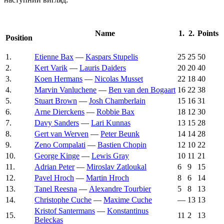
Name
1.
2.
Points
Position
1.
Etienne Bax
—
Kaspars Stupelis
25
25
50
2.
Kert Varik
—
Lauris Daiders
20
20
40
3.
Koen Hermans
—
Nicolas Musset
22
18
40
4.
Marvin Vanluchene
—
Ben van den Bogaart
16
22
38
5.
Stuart Brown
—
Josh Chamberlain
15
16
31
6.
Arne Dierckens
—
Robbie Bax
18
12
30
7.
Davy Sanders
—
Lari Kunnas
13
15
28
8.
Gert van Werven
—
Peter Beunk
14
14
28
9.
Zeno Compalati
—
Bastien Chopin
12
10
22
10.
George Kinge
—
Lewis Gray
10
11
21
11.
Adrian Peter
—
Miroslav Zatloukal
6
9
15
12.
Pavel Hroch
—
Martin Hroch
8
6
14
13.
Tanel Reesna
—
Alexandre Tourbier
5
8
13
14.
Christophe Cuche
—
Maxime Cuche
—
13
13
Kristof Santermans
—
Konstantinus
15.
11
2
13
Beleckas