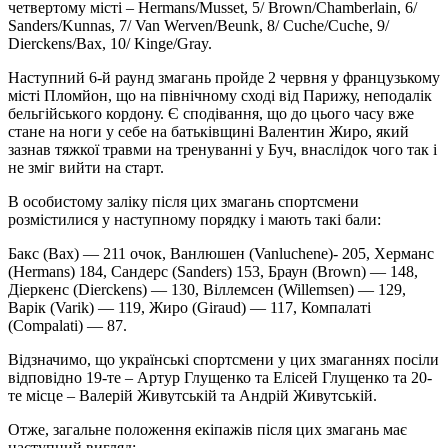
четвертому місті – Hermans/Musset, 5/ Brown/Chamberlain, 6/
Sanders/Kunnas, 7/ Van Werven/Beunk, 8/ Cuche/Cuche, 9/
Dierckens/Bax, 10/ Kinge/Gray.
Наступний 6-й раунд змагань пройде 2 червня у французькому
місті Пломйон, що на північному сході від Парижу, неподалік
бельгійського кордону. Є сподівання, що до цього часу вже
стане на ноги у себе на батьківщині Валентин Жиро, який
зазнав тяжкої травми на тренуванні у Буч, внаслідок чого так і
не зміг вийти на старт.
В особистому заліку після цих змагань спортсмени
розмістилися у наступному порядку і мають такі бали:
Бакс (Bax) — 211 очок, Ванлюшен (Vanluchene)- 205, Херманс
(Hermans) 184, Сандерс (Sanders) 153, Браун (Brown) — 148,
Діеркенс (Dierckens) — 130, Віллемсен (Willemsen) — 129,
Варік (Varik) — 119, Жиро (Giraud) — 117, Компалаті
(Compalati) — 87.
Відзначимо, що українські спортсмени у цих змаганнях посіли
відповідно 19-те – Артур Глущенко та Елісей Глущенко та 20-
те місце – Валерій Живутській та Андрій Живутській.
Отже, загальне положення екіпажів після цих змагань має
наступний вигляд: