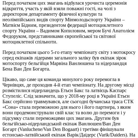
Перед початком цих змагань відбулася урочиста церемонія
відкриття, участь у якій взяли поважні гості, на чолі з
директором департаменту фізичної культури та
неолімпійських видів спорту Мінмолодьспорту України –
Матвієм Бідним, президентом федерації мотоциклетного
спорту України – Вадимом Копиловим, мером Бучі Анатолієм
Федоруком, представниками європейської та світової
мотоциклетної спільноти.
Перед початком цього 5-го етапу чемпіонату світу з мотокросу
серед екіпажів лідерами загального заліку був екіпаж зірок
мотоспорту бельгійця Марвіна Ванлюшена та нідерландця
Бена Ван Ден Богарта.
Цікаво, що саме ця команда минулого року перемогла в
Чернівцях, де проходив 4-й етап чемпіонату. На другому місці
розмістилися нідерландець Етьєн Бакс та латвієць Каспарс
Ступеліс. Слід зазначити, що у 2018-му році в Україні Етьєн
Бакс серйозно травмувався, але сьогодні бучанська траса СТК
«Сона» стала переможною для нього і його партнера, з яким
вони продемонстрували свій клас та волю до перемоги і у
підсумку стали переможцями цих змагань. Другим був
бельгійсько-нідерландський екіпаж Ванлюшен/Ван Ден
Богарт (Vanluchene/Van Den Bogaart) і третіми фінішували
естонсько-латвійський екіпаж Варік/Даідерс (Varik/Daiders). На