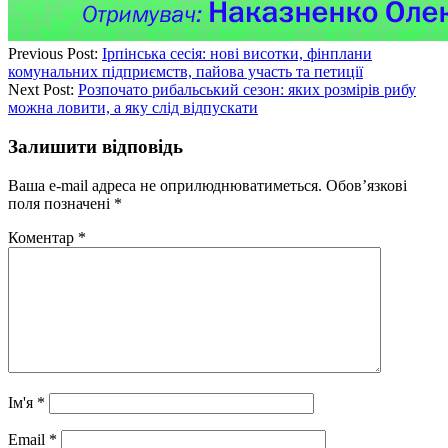
Previous Post:
Ірпінська сесія: нові висотки, фінплани
комунальних підприємств, пайова участь та петиції
Next Post:
Розпочато рибальський сезон: яких розмірів рибу
можна ловити, а яку слід відпускати
Залишити відповідь
Ваша e-mail адреса не оприлюднюватиметься.
Обов’язкові
поля позначені
*
Коментар
*
Ім'я
*
Email
*