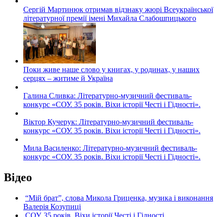
Сергій Мартинюк отримав відзнаку жюрі Всеукраїнської
літературної премії імені Михайла Слабошпицького
Поки живе наше слово у книгах, у родинах, у наших
серцях – житиме й Україна
Галина Сливка: Літературно-музичний фестиваль-
конкурс «СОУ. 35 років. Віхи історії Честі і Гідності».
Віктор Кучерук: Літературно-музичний фестиваль-
конкурс «СОУ. 35 років. Віхи історії Честі і Гідності».
Мила Василенко: Літературно-музичний фестиваль-
конкурс «СОУ. 35 років. Віхи історії Честі і Гідності».
Відео
“Мій брат”, слова Микола Гриценка, музика і виконання
Валерія Козупиці
СОУ. 35 років. Віхи історії Честі і Гідності