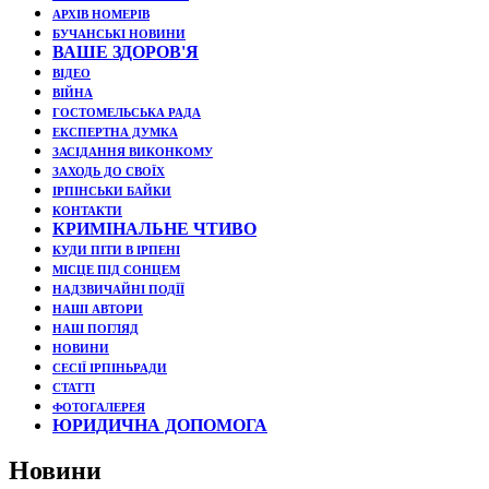
АРХІВ НОМЕРІВ
БУЧАНСЬКІ НОВИНИ
ВАШЕ ЗДОРОВ'Я
ВІДЕО
ВІЙНА
ГОСТОМЕЛЬСЬКА РАДА
ЕКСПЕРТНА ДУМКА
ЗАСІДАННЯ ВИКОНКОМУ
ЗАХОДЬ ДО СВОЇХ
ІРПІНСЬКИ БАЙКИ
КОНТАКТИ
КРИМІНАЛЬНЕ ЧТИВО
КУДИ ПІТИ В ІРПЕНІ
МІСЦЕ ПІД СОНЦЕМ
НАДЗВИЧАЙНІ ПОДЇЇ
НАШІ АВТОРИ
НАШ ПОГЛЯД
НОВИНИ
СЕСІЇ ІРПІНЬРАДИ
СТАТТІ
ФОТОГАЛЕРЕЯ
ЮРИДИЧНА ДОПОМОГА
Новини