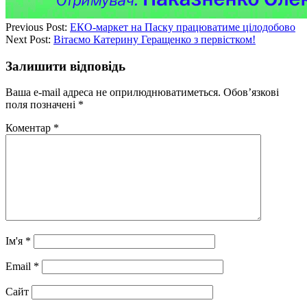
Previous Post:
ЕКО-маркет на Паску працюватиме цілодобово
Next Post:
Вітаємо Катерину Геращенко з первістком!
Залишити відповідь
Ваша e-mail адреса не оприлюднюватиметься.
Обов’язкові
поля позначені
*
Коментар
*
Ім'я
*
Email
*
Сайт