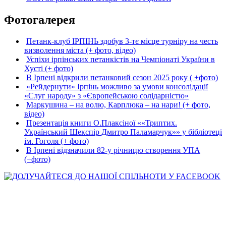
Фотогалерея
Петанк-клуб ІРПІНЬ здобув 3-тє місце турніру на честь
визволення міста (+ фото, відео)
Успіхи ірпінських петанкістів на Чемпіонаті України в
Хусті (+ фото)
В Ірпені відкрили петанковий сезон 2025 року ( +фото)
«Рейдернути» Ірпінь можливо за умови консолідації
«Слуг народу» з «Європейською солідарністю»
Маркушина – на волю, Карплюка – на нари! (+ фото,
відео)
Презентація книги О.Плаксіної ««Триптих.
Український Шекспір Дмитро Паламарчук»» у бібліотеці
ім. Гоголя (+ фото)
В Ірпені відзначили 82-у річницю створення УПА
(+фото)