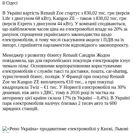
В Україні вартість Renault Zoe стартує з 830,02 тис. грн (версія
Life з двигуном 68 кВт), Kangoo ZE – також з 830,02 тис. грн
(версія Express з двигуном 44 кВт). У компанії сподіваються,
що найближчим часом ціна на електромобілі впаде на 20% за
рахунок спрощення українського законодавства щодо
електромобілів, в тому числі скасування акцизу і ПДВ на їх
імпорт, і прийняття парламентом відповідного законопроекту.
Менеджер з розвитку бізнесу Renault Сандрін Жодон
повідомила, що для європейських покупців електрокарів існує
чимало пільг. Основними корпоративними користувачами
електромобілів є служби таксі та доставки, пошта, car-sharing,
туристичний бізнес, поліція. У Франції при покупці Renault
Zoe чи Kangoo ZE виплачують €10 тис., а при покупці
квадроцикла Twiz – €1 тис. У Норвегії електромобілі на 30%
дешевші, ніж авто з ДВС, тому в 2016 році їх частка на
авторинку цієї країни склала 17% (в Україні – 0,4%). В Україні
парк електромобілів налічує близько 2 тисяч авто та 600
зарядних станцій.