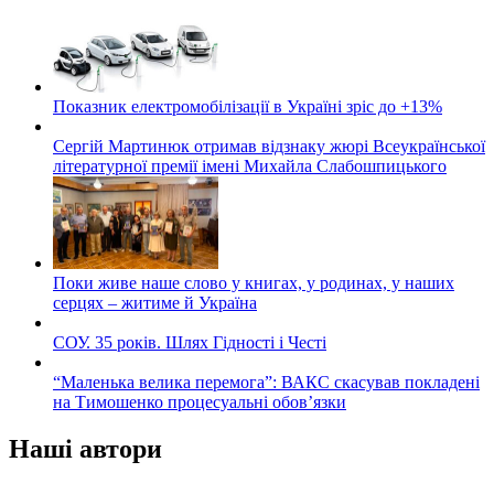
Показник електромобілізації в Україні зріс до +13%
Сергій Мартинюк отримав відзнаку жюрі Всеукраїнської
літературної премії імені Михайла Слабошпицького
Поки живе наше слово у книгах, у родинах, у наших
серцях – житиме й Україна
СОУ. 35 років. Шлях Гідності і Честі
“Маленька велика перемога”: ВАКС скасував покладені
на Тимошенко процесуальні обов’язки
Наші автори