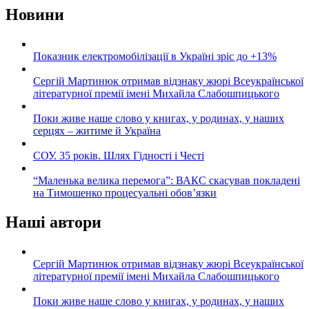
Новини
Показник електромобілізації в Україні зріс до +13%
Сергій Мартинюк отримав відзнаку жюрі Всеукраїнської
літературної премії імені Михайла Слабошпицького
Поки живе наше слово у книгах, у родинах, у наших
серцях – житиме й Україна
СОУ. 35 років. Шлях Гідності і Честі
“Маленька велика перемога”: ВАКС скасував покладені
на Тимошенко процесуальні обов’язки
Наші автори
Сергій Мартинюк отримав відзнаку жюрі Всеукраїнської
літературної премії імені Михайла Слабошпицького
Поки живе наше слово у книгах, у родинах, у наших