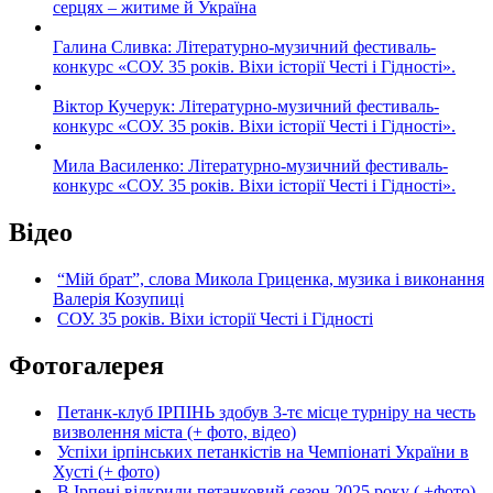
серцях – житиме й Україна
Галина Сливка: Літературно-музичний фестиваль-
конкурс «СОУ. 35 років. Віхи історії Честі і Гідності».
Віктор Кучерук: Літературно-музичний фестиваль-
конкурс «СОУ. 35 років. Віхи історії Честі і Гідності».
Мила Василенко: Літературно-музичний фестиваль-
конкурс «СОУ. 35 років. Віхи історії Честі і Гідності».
Відео
“Мій брат”, слова Микола Гриценка, музика і виконання
Валерія Козупиці
СОУ. 35 років. Віхи історії Честі і Гідності
Фотогалерея
Петанк-клуб ІРПІНЬ здобув 3-тє місце турніру на честь
визволення міста (+ фото, відео)
Успіхи ірпінських петанкістів на Чемпіонаті України в
Хусті (+ фото)
В Ірпені відкрили петанковий сезон 2025 року ( +фото)