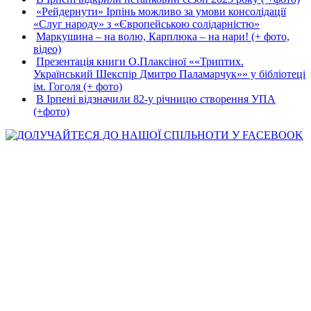
«Рейдернути» Ірпінь можливо за умови консолідації
«Слуг народу» з «Європейською солідарністю»
Маркушина – на волю, Карплюка – на нари! (+ фото,
відео)
Презентація книги О.Плаксіної ««Триптих.
Український Шекспір Дмитро Паламарчук»» у бібліотеці
ім. Гоголя (+ фото)
В Ірпені відзначили 82-у річницю створення УПА
(+фото)