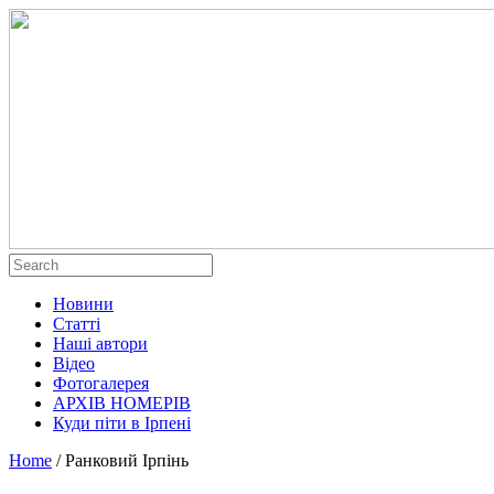
Новини
Статті
Наші автори
Відео
Фотогалерея
АРХІВ НОМЕРІВ
Куди піти в Ірпені
Home
/
Ранковий Ірпінь