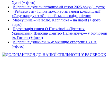
Хусті (+ фото)
В Ірпені відкрили петанковий сезон 2025 року ( +фото)
«Рейдернути» Ірпінь можливо за умови консолідації
«Слуг народу» з «Європейською солідарністю»
Маркушина – на волю, Карплюка – на нари! (+ фото,
відео)
Презентація книги О.Плаксіної ««Триптих.
Український Шекспір Дмитро Паламарчук»» у бібліотеці
ім. Гоголя (+ фото)
В Ірпені відзначили 82-у річницю створення УПА
(+фото)