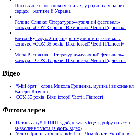
Поки живе наше слово у книгах, у родинах, у наших
серцях – житиме й Україна
Галина Сливка: Літературно-музичний фестиваль-
конкурс «СОУ. 35 років. Віхи історії Честі і Гідності».
Віктор Кучерук: Літературно-музичний фестиваль-
конкурс «СОУ. 35 років. Віхи історії Честі і Гідності».
Мила Василенко: Літературно-музичний фестиваль-
конкурс «СОУ. 35 років. Віхи історії Честі і Гідності».
Відео
“Мій брат”, слова Микола Гриценка, музика і виконання
Валерія Козупиці
СОУ. 35 років. Віхи історії Честі і Гідності
Фотогалерея
Петанк-клуб ІРПІНЬ здобув 3-тє місце турніру на честь
визволення міста (+ фото, відео)
Успіхи ірпінських петанкістів на Чемпіонаті України в