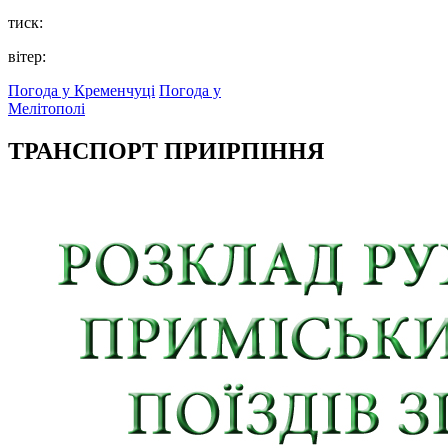
тиск:
вітер:
Погода у Кременчуці
Погода у
Мелітополі
ТРАНСПОРТ ПРИІРПІННЯ