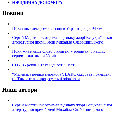
ЮРИДИЧНА ДОПОМОГА
Новини
Показник електромобілізації в Україні зріс до +13%
Сергій Мартинюк отримав відзнаку жюрі Всеукраїнської
літературної премії імені Михайла Слабошпицького
Поки живе наше слово у книгах, у родинах, у наших
серцях – житиме й Україна
СОУ. 35 років. Шлях Гідності і Честі
“Маленька велика перемога”: ВАКС скасував покладені
на Тимошенко процесуальні обов’язки
Наші автори
Сергій Мартинюк отримав відзнаку жюрі Всеукраїнської
літературної премії імені Михайла Слабошпицького