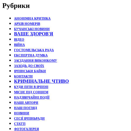
Рубрики
АНОНІМНА КРИТИКА
АРХІВ НОМЕРІВ
БУЧАНСЬКІ НОВИНИ
ВАШЕ ЗДОРОВ'Я
ВІДЕО
ВІЙНА
ГОСТОМЕЛЬСЬКА РАДА
ЕКСПЕРТНА ДУМКА
ЗАСІДАННЯ ВИКОНКОМУ
ЗАХОДЬ ДО СВОЇХ
ІРПІНСЬКИ БАЙКИ
КОНТАКТИ
КРИМІНАЛЬНЕ ЧТИВО
КУДИ ПІТИ В ІРПЕНІ
МІСЦЕ ПІД СОНЦЕМ
НАДЗВИЧАЙНІ ПОДЇЇ
НАШІ АВТОРИ
НАШ ПОГЛЯД
НОВИНИ
СЕСІЇ ІРПІНЬРАДИ
СТАТТІ
ФОТОГАЛЕРЕЯ