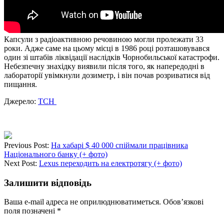
Капсули з радіоактивною речовиною могли пролежати 33
роки. Адже саме на цьому місці в 1986 році розташовувався
один зі штабів ліквідації наслідків Чорнобильської катастрофи.
Небезпечну знахідку виявили після того, як напередодні в
лабораторії увімкнули дозиметр, і він почав розриватися від
пищання.
Джерело:
ТСН
Previous Post:
На хабарі $ 40 000 спіймали працівника
Національного банку (+ фото)
Next Post:
Lexus переходить на електротягу (+ фото)
Залишити відповідь
Ваша e-mail адреса не оприлюднюватиметься.
Обов’язкові
поля позначені
*