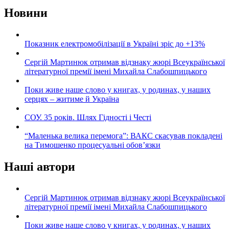
Новини
Показник електромобілізації в Україні зріс до +13%
Сергій Мартинюк отримав відзнаку жюрі Всеукраїнської
літературної премії імені Михайла Слабошпицького
Поки живе наше слово у книгах, у родинах, у наших
серцях – житиме й Україна
СОУ. 35 років. Шлях Гідності і Честі
“Маленька велика перемога”: ВАКС скасував покладені
на Тимошенко процесуальні обов’язки
Наші автори
Сергій Мартинюк отримав відзнаку жюрі Всеукраїнської
літературної премії імені Михайла Слабошпицького
Поки живе наше слово у книгах, у родинах, у наших