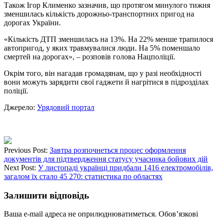
Також Ігор Клименко зазначив, що протягом минулого тижня
зменшилась кількість дорожньо-транспортних пригод на
дорогах України.
«Кількість ДТП зменшилась на 13%. На 22% менше трапилося
автопригод, у яких травмувалися люди. На 5% поменшало
смертей на дорогах», – розповів голова Нацполіції.
Окрім того, він нагадав громадянам, що у разі необхідності
вони можуть зарядити свої гаджети й нагрітися в підрозділах
поліції.
Джерело:
Урядовий портал
Previous Post:
Завтра розпочнеться процес оформлення
документів для підтвердження статусу учасника бойових дій
Next Post:
У листопаді українці придбали 1416 електромобілів,
загалом їх стало 45 270: статистика по областях
Залишити відповідь
Ваша e-mail адреса не оприлюднюватиметься.
Обов’язкові