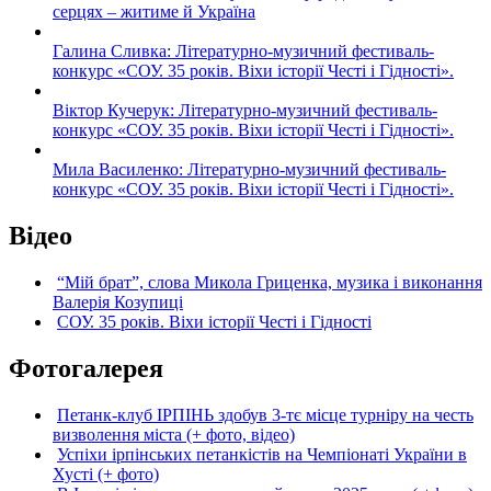
серцях – житиме й Україна
Галина Сливка: Літературно-музичний фестиваль-
конкурс «СОУ. 35 років. Віхи історії Честі і Гідності».
Віктор Кучерук: Літературно-музичний фестиваль-
конкурс «СОУ. 35 років. Віхи історії Честі і Гідності».
Мила Василенко: Літературно-музичний фестиваль-
конкурс «СОУ. 35 років. Віхи історії Честі і Гідності».
Відео
“Мій брат”, слова Микола Гриценка, музика і виконання
Валерія Козупиці
СОУ. 35 років. Віхи історії Честі і Гідності
Фотогалерея
Петанк-клуб ІРПІНЬ здобув 3-тє місце турніру на честь
визволення міста (+ фото, відео)
Успіхи ірпінських петанкістів на Чемпіонаті України в
Хусті (+ фото)