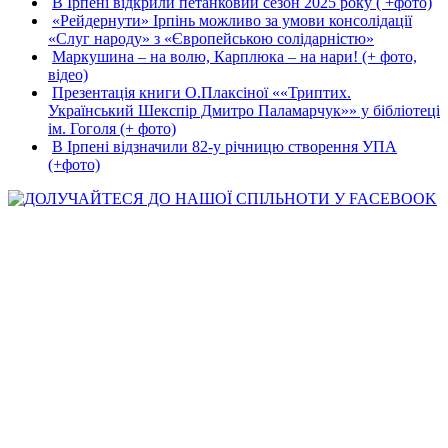
В Ірпені відкрили петанковий сезон 2025 року ( +фото)
«Рейдернути» Ірпінь можливо за умови консолідації
«Слуг народу» з «Європейською солідарністю»
Маркушина – на волю, Карплюка – на нари! (+ фото,
відео)
Презентація книги О.Плаксіної ««Триптих.
Український Шекспір Дмитро Паламарчук»» у бібліотеці
ім. Гоголя (+ фото)
В Ірпені відзначили 82-у річницю створення УПА
(+фото)