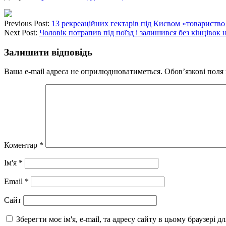
Previous Post:
13 рекреаційних гектарів під Києвом «товариств
Next Post:
Чоловік потрапив під поїзд і залишився без кінцівок н
Залишити відповідь
Ваша e-mail адреса не оприлюднюватиметься.
Обов’язкові поля
Коментар
*
Ім'я
*
Email
*
Сайт
Зберегти моє ім'я, e-mail, та адресу сайту в цьому браузері 