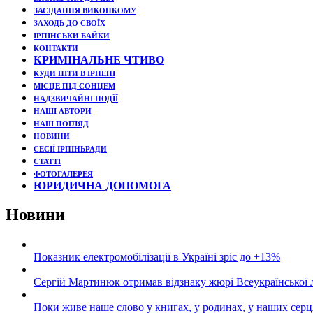
ЗАСІДАННЯ ВИКОНКОМУ
ЗАХОДЬ ДО СВОЇХ
ІРПІНСЬКИ БАЙКИ
КОНТАКТИ
КРИМІНАЛЬНЕ ЧТИВО
КУДИ ПІТИ В ІРПЕНІ
МІСЦЕ ПІД СОНЦЕМ
НАДЗВИЧАЙНІ ПОДЇЇ
НАШІ АВТОРИ
НАШ ПОГЛЯД
НОВИНИ
СЕСІЇ ІРПІНЬРАДИ
СТАТТІ
ФОТОГАЛЕРЕЯ
ЮРИДИЧНА ДОПОМОГА
Новини
Показник електромобілізації в Україні зріс до +13%
Сергій Мартинюк отримав відзнаку жюрі Всеукраїнської 
Поки живе наше слово у книгах, у родинах, у наших серц