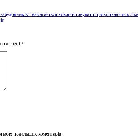
о забудовників» намагається використовувати прикриваючись лі
іг
 позначені
*
для моїх подальших коментарів.