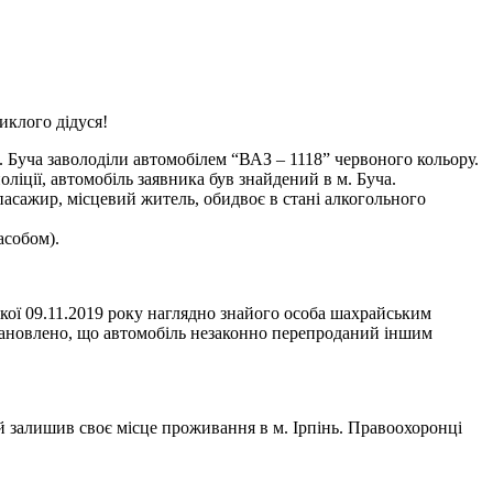
иклого дідуся!
. Буча заволоділи автомобілем “ВАЗ – 1118” червоного кольору.
ліції, автомобіль заявника був
знайдений в м. Буча.
пасажир, місцевий житель, обидвоє в стані алкогольного
асобом
).
 якої 09.11.2019 року наглядно знайого особа шахрайським
ановлено, що автомобіль незаконно перепроданий іншим
кий залишив своє місце проживання в м. Ірпінь. Правоохоронці