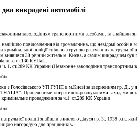
 два викрадені автомобілі
 незаконним заволодінням транспортними засобами, та знайшли зн
ВП надійшло повідомлення від громадянина, що невідомі особи в м
кримінальної поліції спільно з групою реагування патрульної по
єм виявився 38-річний житель м. Києва, а самим викрадачем був 
ріали за ст.130 КУПаП.
ч. 1, ст.289 КК України (
Незаконне заволодіння транспортним з
ірки з Голосіївського УП ГУНП в м.Києві за зверненням гр. Д., у
lt THALIA”. Проведеними оперативно-розшуковими заходами вст
 кримінальне провадження за ч.1, ст.289 КК України.
патрульної поліції знайшли зниклого дідуся гр. З., 1938 р.н., я
йвищою нагородую для працівників.