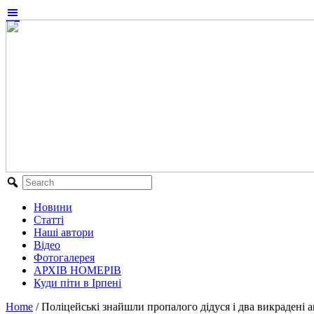
Новини
Статті
Наші автори
Відео
Фотогалерея
АРХІВ НОМЕРІВ
Куди піти в Ірпені
Home
/
Поліцейські знайшли пропалого дідуся і два викрадені а