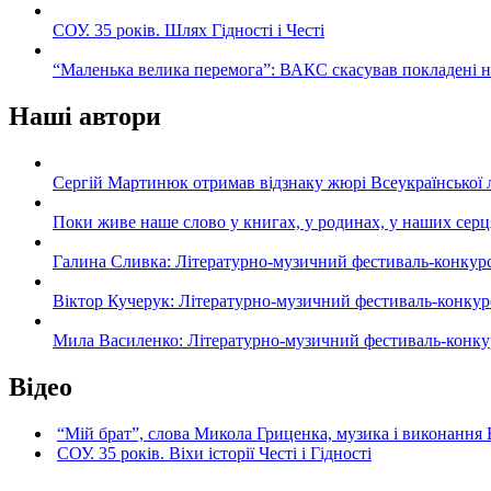
СОУ. 35 років. Шлях Гідності і Честі
“Маленька велика перемога”: ВАКС скасував покладені 
Наші автори
Сергій Мартинюк отримав відзнаку жюрі Всеукраїнської 
Поки живе наше слово у книгах, у родинах, у наших серц
Галина Сливка: Літературно-музичний фестиваль-конкурс «С
Віктор Кучерук: Літературно-музичний фестиваль-конкурс «
Мила Василенко: Літературно-музичний фестиваль-конкурс «
Відео
“Мій брат”, слова Микола Гриценка, музика і виконання 
СОУ. 35 років. Віхи історії Честі і Гідності