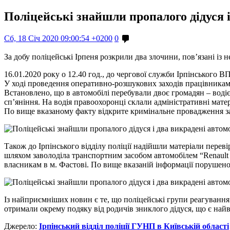
Поліцейські знайшли пропалого дідуся і
Сб, 18 Січ 2020 09:00:54 +0200
0
За добу поліцейські Ірпеня розкрили два злочини, пов’язані із
16.01.2020 року о 12.40 год., до чергової служби Ірпінського 
У ході проведення оперативно-розшукових заходів працівниками 
Встановлено, що в автомобілі перебували двоє громадян – воді
сп’яніння. На водія
правоохоронці
склали адміністративні мате
По вище вказаному факту відкрите кримінальне провадження за 
Також до Ірпінського відділу поліції надійшли матеріали перев
шляхом заволоділа транспортним засобом автомобілем “Renau
власникам в м. Фастові. По вище вказаній інформації порушено
Із найприємніших новин є те, що поліцейські групи реагування 
отримали окрему подяку від родичів зниклого дідуся, що є на
Джерело:
Ірпінський відділ поліції ГУНП в Київській області