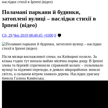
наслідки стихії в Ірпені (відео)
Поламані паркани й будинки,
затоплені вулиці – наслідки стихії в
Ірпені (відео)
Сб, 29 Чер 2019 08:40:45 +0300
0
Після місяця виснажливої спеки, на Київщині полило. За
кілька годин тут випала майже місячна норма дощу. В Ірпені
злива та буревій спричинили справжній колапс – позаливало
вулиці та підземні переходи, в деяких мікрорайонах зникло
світло, а сильним вітром зламало дерева. Наслідки урагану
бачила Галина Камінська.