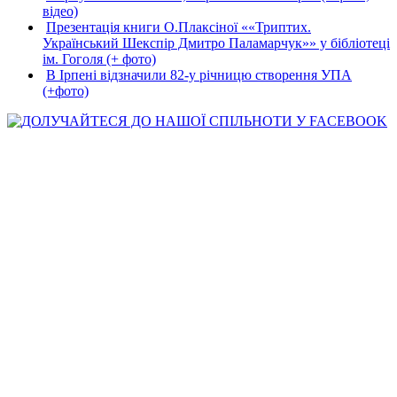
відео)
Презентація книги О.Плаксіної ««Триптих.
Український Шекспір Дмитро Паламарчук»» у бібліотеці
ім. Гоголя (+ фото)
В Ірпені відзначили 82-у річницю створення УПА
(+фото)