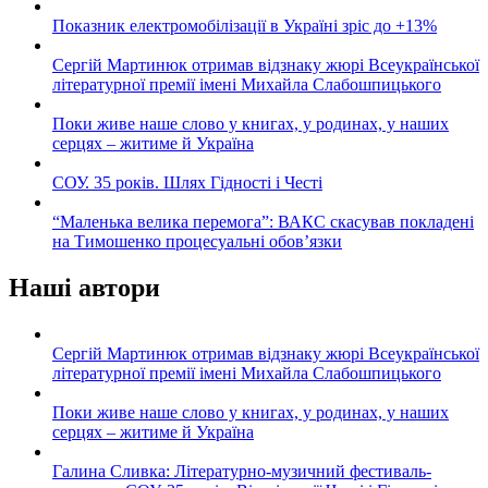
Показник електромобілізації в Україні зріс до +13%
Сергій Мартинюк отримав відзнаку жюрі Всеукраїнської
літературної премії імені Михайла Слабошпицького
Поки живе наше слово у книгах, у родинах, у наших
серцях – житиме й Україна
СОУ. 35 років. Шлях Гідності і Честі
“Маленька велика перемога”: ВАКС скасував покладені
на Тимошенко процесуальні обов’язки
Наші автори
Сергій Мартинюк отримав відзнаку жюрі Всеукраїнської
літературної премії імені Михайла Слабошпицького
Поки живе наше слово у книгах, у родинах, у наших
серцях – житиме й Україна
Галина Сливка: Літературно-музичний фестиваль-