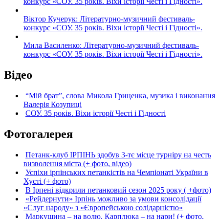
конкурс «СОУ. 35 років. Віхи історії Честі і Гідності».
Віктор Кучерук: Літературно-музичний фестиваль-
конкурс «СОУ. 35 років. Віхи історії Честі і Гідності».
Мила Василенко: Літературно-музичний фестиваль-
конкурс «СОУ. 35 років. Віхи історії Честі і Гідності».
Відео
“Мій брат”, слова Микола Гриценка, музика і виконання
Валерія Козупиці
СОУ. 35 років. Віхи історії Честі і Гідності
Фотогалерея
Петанк-клуб ІРПІНЬ здобув 3-тє місце турніру на честь
визволення міста (+ фото, відео)
Успіхи ірпінських петанкістів на Чемпіонаті України в
Хусті (+ фото)
В Ірпені відкрили петанковий сезон 2025 року ( +фото)
«Рейдернути» Ірпінь можливо за умови консолідації
«Слуг народу» з «Європейською солідарністю»
Маркушина – на волю, Карплюка – на нари! (+ фото,