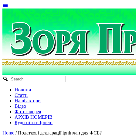
Новини
Статті
Наші автори
Відео
Фотогалерея
АРХІВ НОМЕРІВ
Куди піти в Ірпені
Home
/
Податкові декларації ірпінчан для ФСБ?