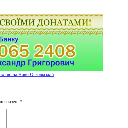
ивство на Ново-Оскольській
 позначені
*