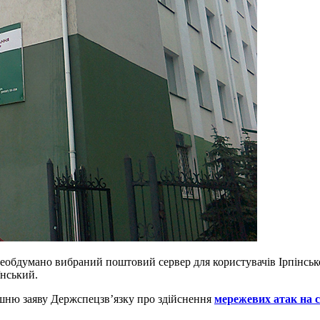
обдумано вибраний поштовий сервер для користувачів Ірпінської
їнський.
ішню заяву Держспецзв’язку про здійснення
мережевих атак на 