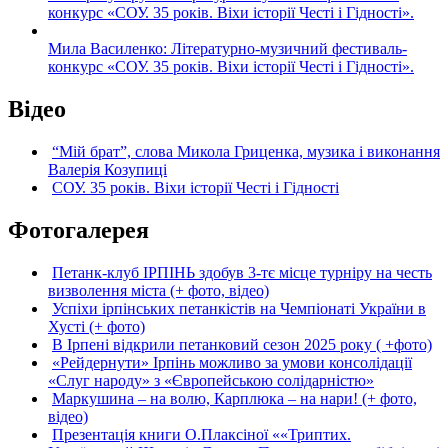
конкурс «СОУ. 35 років. Віхи історії Честі і Гідності».
Мила Василенко: Літературно-музичний фестиваль-
конкурс «СОУ. 35 років. Віхи історії Честі і Гідності».
Відео
“Мій брат”, слова Микола Гриценка, музика і виконання
Валерія Козупиці
СОУ. 35 років. Віхи історії Честі і Гідності
Фотогалерея
Петанк-клуб ІРПІНЬ здобув 3-тє місце турніру на честь
визволення міста (+ фото, відео)
Успіхи ірпінських петанкістів на Чемпіонаті України в
Хусті (+ фото)
В Ірпені відкрили петанковий сезон 2025 року ( +фото)
«Рейдернути» Ірпінь можливо за умови консолідації
«Слуг народу» з «Європейською солідарністю»
Маркушина – на волю, Карплюка – на нари! (+ фото,
відео)
Презентація книги О.Плаксіної ««Триптих.