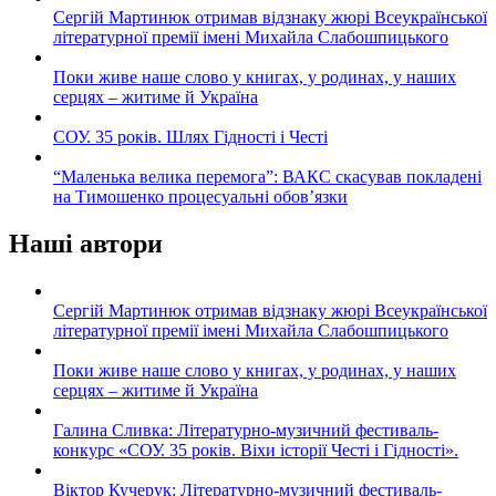
Сергій Мартинюк отримав відзнаку жюрі Всеукраїнської
літературної премії імені Михайла Слабошпицького
Поки живе наше слово у книгах, у родинах, у наших
серцях – житиме й Україна
СОУ. 35 років. Шлях Гідності і Честі
“Маленька велика перемога”: ВАКС скасував покладені
на Тимошенко процесуальні обов’язки
Наші автори
Сергій Мартинюк отримав відзнаку жюрі Всеукраїнської
літературної премії імені Михайла Слабошпицького
Поки живе наше слово у книгах, у родинах, у наших
серцях – житиме й Україна
Галина Сливка: Літературно-музичний фестиваль-
конкурс «СОУ. 35 років. Віхи історії Честі і Гідності».
Віктор Кучерук: Літературно-музичний фестиваль-