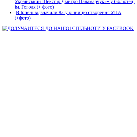
Український Шекспір Дмитро Паламарчук»» у бібліотеці
ім. Гоголя (+ фото)
В Ірпені відзначили 82-у річницю створення УПА
(+фото)