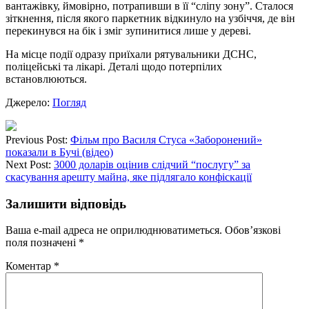
вантажівку, ймовірно, потрапивши в її “сліпу зону”. Сталося
зіткнення, після якого паркетник відкинуло на узбіччя, де він
перекинувся на бік і зміг зупинитися лише у дереві.
На місце події одразу приїхали рятувальники ДСНС,
поліцейські та лікарі. Деталі щодо потерпілих
встановлюються.
Джерело:
Погляд
Previous Post:
Фільм про Василя Стуса «Заборонений»
показали в Бучі (відео)
Next Post:
3000 доларів оцінив слідчий “послугу” за
скасування арешту майна, яке підлягало конфіскації
Залишити відповідь
Ваша e-mail адреса не оприлюднюватиметься.
Обов’язкові
поля позначені
*
Коментар
*