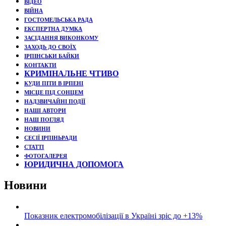
ВІДЕО
ВІЙНА
ГОСТОМЕЛЬСЬКА РАДА
ЕКСПЕРТНА ДУМКА
ЗАСІДАННЯ ВИКОНКОМУ
ЗАХОДЬ ДО СВОЇХ
ІРПІНСЬКИ БАЙКИ
КОНТАКТИ
КРИМІНАЛЬНЕ ЧТИВО
КУДИ ПІТИ В ІРПЕНІ
МІСЦЕ ПІД СОНЦЕМ
НАДЗВИЧАЙНІ ПОДЇЇ
НАШІ АВТОРИ
НАШ ПОГЛЯД
НОВИНИ
СЕСІЇ ІРПІНЬРАДИ
СТАТТІ
ФОТОГАЛЕРЕЯ
ЮРИДИЧНА ДОПОМОГА
Новини
Показник електромобілізації в Україні зріс до +13%