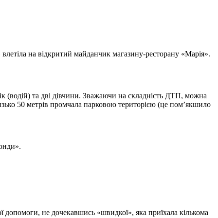
а» влетіла на відкритий майданчик магазину-ресторану «Марія».
вік (водій) та дві дівчини. Зважаючи на складність ДТП, можна
лизько 50 метрів промчала парковою територією (це пом’якшило
онди».
ної допомоги, не дочекавшись «швидкої», яка приїхала кількома