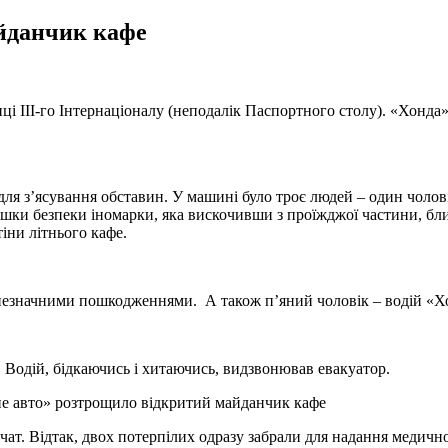
айданчик кафе
иці ІІІ-го Інтернаціоналу (неподалік Паспортного столу). «Хонд
ї для з’ясування обставин. У машині було троє людей – один чоло
душки безпеки іномарки, яка вискочивши з проїжджої частини, б
тіни літнього кафе.
но незначними пошкодженнями. А також п’яний чоловік – водій «Х
 Водій, бідкаючись і хитаючись, видзвонював евакуатор.
івчат. Відтак, двох потерпілих одразу забрали для надання медич