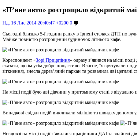
«П’яне авто» розтрощило відкритий м
Нд, 16 Лис 2014 20:40:47 +0200
0
Сьогодні близько 5-ї години ранку в Ірпені сталася ДТП по вул
Майже повністю розтрощений будиночок літнього кафе.
Кореспондент «
Зорі Приірпіння
» одразу з’явився на місці поді
сказати, що їм усім добре пощастило. Власне, їх врятували по
зіткнення), знесла дерев’яний паркан та розвалила дві цегляні с
На місці події було дві дівчини у притомному стані з візуаль
Випадкові свідки подій викликали міліцію та швидку допомогу.
Невдовзі на місці події з’явилися працівники ДАІ та знайомі д