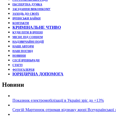
ЕКСПЕРТНА ДУМКА
ЗАСІДАННЯ ВИКОНКОМУ
ЗАХОДЬ ДО СВОЇХ
ІРПІНСЬКИ БАЙКИ
КОНТАКТИ
КРИМІНАЛЬНЕ ЧТИВО
КУДИ ПІТИ В ІРПЕНІ
МІСЦЕ ПІД СОНЦЕМ
НАДЗВИЧАЙНІ ПОДЇЇ
НАШІ АВТОРИ
НАШ ПОГЛЯД
НОВИНИ
СЕСІЇ ІРПІНЬРАДИ
СТАТТІ
ФОТОГАЛЕРЕЯ
ЮРИДИЧНА ДОПОМОГА
Новини
Показник електромобілізації в Україні зріс до +13%
Сергій Мартинюк отримав відзнаку жюрі Всеукраїнської 