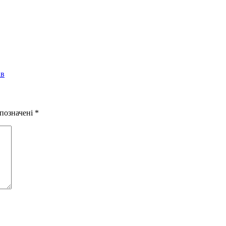
ів
 позначені
*