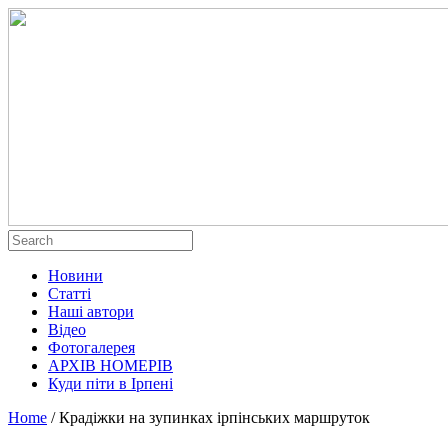
Новини
Статті
Наші автори
Відео
Фотогалерея
АРХІВ НОМЕРІВ
Куди піти в Ірпені
Home
/
Крадіжки на зупинках ірпінських маршруток