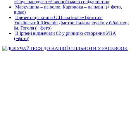
«Слуг народу» з «Європейською солідарністю»
Маркушина – на волю, Карплюка – на нари! (+ фото,
відео)
Презентація книги О.Плаксіної ««Триптих.
Український Шекспір Дмитро Паламарчук»» у бібліотеці
ім. Гоголя (+ фото)
В Ірпені відзначили 82-у річницю створення УПА
(+фото)