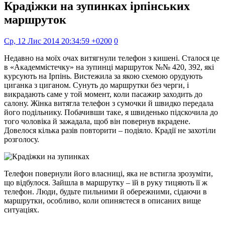
Крадіжки на зупинках ірпінських
маршруток
Ср, 12 Лис 2014 20:34:59 +0200
0
Недавно на моїх очах витягнули телефон з кишені. Сталося це
в «Академмістечку» на зупинці маршруток №№ 420, 392, які
курсують на Ірпінь. Вистежила за якою схемою орудують
циганка з циганом. Сунуть до маршрутки без черги, і
викрадають саме у той момент, коли пасажир заходить до
салону. Жінка витягла телефон з сумочки й швидко передала
його подільнику. Побачивши таке, я швиденько підскочила до
того чоловіка й зажадала, щоб він повернув вкрадене.
Довелося кілька разів повторити – подіяло. Крадії не захотіли
розголосу.
Телефон повернули його власниці, яка не встигла зрозуміти,
що відбулося. Зайшла в маршрутку – їй в руку тицяють її ж
телефон. Люди, будьте пильними й обережними, сідаючи в
маршрутки, особливо, коли опиняєтеся в описаних вище
ситуаціях.