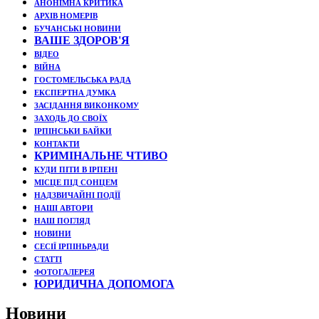
АНОНІМНА КРИТИКА
АРХІВ НОМЕРІВ
БУЧАНСЬКІ НОВИНИ
ВАШЕ ЗДОРОВ'Я
ВІДЕО
ВІЙНА
ГОСТОМЕЛЬСЬКА РАДА
ЕКСПЕРТНА ДУМКА
ЗАСІДАННЯ ВИКОНКОМУ
ЗАХОДЬ ДО СВОЇХ
ІРПІНСЬКИ БАЙКИ
КОНТАКТИ
КРИМІНАЛЬНЕ ЧТИВО
КУДИ ПІТИ В ІРПЕНІ
МІСЦЕ ПІД СОНЦЕМ
НАДЗВИЧАЙНІ ПОДЇЇ
НАШІ АВТОРИ
НАШ ПОГЛЯД
НОВИНИ
СЕСІЇ ІРПІНЬРАДИ
СТАТТІ
ФОТОГАЛЕРЕЯ
ЮРИДИЧНА ДОПОМОГА
Новини