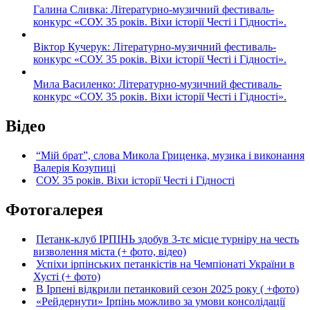
Галина Сливка: Літературно-музичний фестиваль-
конкурс «СОУ. 35 років. Віхи історії Честі і Гідності».
Віктор Кучерук: Літературно-музичний фестиваль-
конкурс «СОУ. 35 років. Віхи історії Честі і Гідності».
Мила Василенко: Літературно-музичний фестиваль-
конкурс «СОУ. 35 років. Віхи історії Честі і Гідності».
Відео
“Мій брат”, слова Микола Гриценка, музика і виконання
Валерія Козупиці
СОУ. 35 років. Віхи історії Честі і Гідності
Фотогалерея
Петанк-клуб ІРПІНЬ здобув 3-тє місце турніру на честь
визволення міста (+ фото, відео)
Успіхи ірпінських петанкістів на Чемпіонаті України в
Хусті (+ фото)
В Ірпені відкрили петанковий сезон 2025 року ( +фото)
«Рейдернути» Ірпінь можливо за умови консолідації