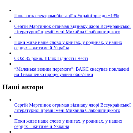
Показник електромобілізації в Україні зріс до +13%
Сергій Мартинюк отримав відзнаку жюрі Всеукраїнської
літературної премії імені Михайла Слабошпицького
Поки живе наше слово у книгах, у родинах, у наших
серцях – житиме й Україна
СОУ. 35 років. Шлях Гідності і Честі
“Маленька велика перемога”: ВАКС скасував покладені
на Тимошенко процесуальні обов’язки
Наші автори
Сергій Мартинюк отримав відзнаку жюрі Всеукраїнської
літературної премії імені Михайла Слабошпицького
Поки живе наше слово у книгах, у родинах, у наших
серцях – житиме й Україна