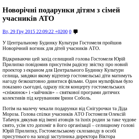
Новорічні подарунки дітям з сімей
учасників АТО
Вт, 29 Гру 2015 22:09:22 +0200
0
У Центральному Будинку Культури Гостомеля пройшов
Новорічний вогник для дітей учасників АТО.
Відкриваючи цей захід селищний голова Гостомеля Юрій
Прилипко повідомив присутнім радісну звістку про новий
проектор з екраном для Центрального Будинку Культури
селища, завдяки якому відтепер гостомельські діти матимуть
нагоду безкоштовно дивитися фільми. Один мультфільм було
показано сьогодні, одразу після концерту гостомельських
«сніжинок» і «зайчиків» – святкової програми дитячих
колективів під керуванням Ірини Соболь.
Потім на малечу чекали подарунки від Снігурочки та Діда
Мороза. Голова спілки учасників АТО Гостомеля Олексій
Табачук дякував від імені атовців та їхніх родин за таке чудове
свято, усім хто допоміг в його організації – селищному голові
Юрій Прилипку, Гостомельському склозаводу в особі
присутнього на заході заступника директора Віктора