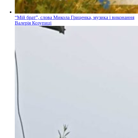
“Мій брат”, слова Микола Гриценка, музика і виконання
Валерія Козупиці