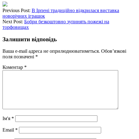
Previous Post:
В Ірпені традиційно відкрилася виставка
новорічних іграшок
Next Post:
Бобри безкоштовно зупинять пожежі на
торфовищах
Залишити відповідь
Ваша e-mail адреса не оприлюднюватиметься.
Обов’язкові
поля позначені
*
Коментар
*
Ім'я
*
Email
*