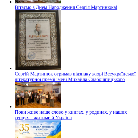
Вітаємо з Днем Народження Сергія Мартинюка!
Сергій Мартинюк отримав відзнаку жюрі Всеукраїнської
літературної премії імені Михайла Слабошпицького
Поки живе наше слово у книгах, у родинах, у наших
серцях – житиме й Україна