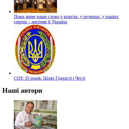
Поки живе наше слово у книгах, у родинах, у наших
серцях – житиме й Україна
СОУ. 35 років. Шлях Гідності і Честі
Наші автори