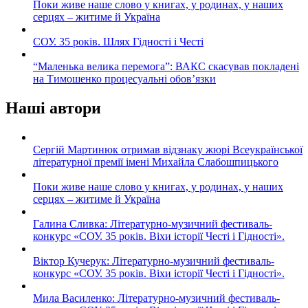
Поки живе наше слово у книгах, у родинах, у наших
серцях – житиме й Україна
СОУ. 35 років. Шлях Гідності і Честі
“Маленька велика перемога”: ВАКС скасував покладені
на Тимошенко процесуальні обов’язки
Наші автори
Сергій Мартинюк отримав відзнаку жюрі Всеукраїнської
літературної премії імені Михайла Слабошпицького
Поки живе наше слово у книгах, у родинах, у наших
серцях – житиме й Україна
Галина Сливка: Літературно-музичний фестиваль-
конкурс «СОУ. 35 років. Віхи історії Честі і Гідності».
Віктор Кучерук: Літературно-музичний фестиваль-
конкурс «СОУ. 35 років. Віхи історії Честі і Гідності».
Мила Василенко: Літературно-музичний фестиваль-