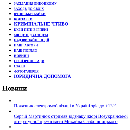
ЗАСІДАННЯ ВИКОНКОМУ
ЗАХОДЬ ДО СВОЇХ
ІРПІНСЬКИ БАЙКИ
КОНТАКТИ
КРИМІНАЛЬНЕ ЧТИВО
КУДИ ПІТИ В ІРПЕНІ
МІСЦЕ ПІД СОНЦЕМ
НАДЗВИЧАЙНІ ПОДЇЇ
НАШІ АВТОРИ
НАШ ПОГЛЯД
НОВИНИ
СЕСІЇ ІРПІНЬРАДИ
СТАТТІ
ФОТОГАЛЕРЕЯ
ЮРИДИЧНА ДОПОМОГА
Новини
Показник електромобілізації в Україні зріс до +13%
Сергій Мартинюк отримав відзнаку жюрі Всеукраїнської
літературної премії імені Михайла Слабошпицького