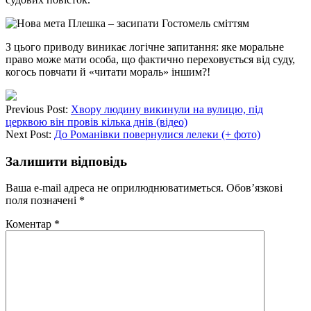
З цього приводу виникає логічне запитання: яке моральне
право може мати особа, що фактично переховується від суду,
когось повчати й «читати мораль» іншим?!
Previous Post:
Хвору людину викинули на вулицю, під
церквою він провів кілька днів (відео)
Next Post:
До Романівки повернулися лелеки (+ фото)
Залишити відповідь
Ваша e-mail адреса не оприлюднюватиметься.
Обов’язкові
поля позначені
*
Коментар
*