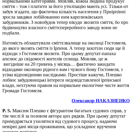
нормальними категоріями. Мовляв, кожна людина продукує
сміття – тож і платити за його утилізацію мають усі. Тільки-от
забув згадати, що фактична кількість населення у Приірпінні
зросла завдяки лобійованню ним карплюківських
забудовників. З новобудов тепер нікуди звозити сміття, бо про
будівництво власного сміттєпереробного заводу вони не
подбали.
Натомість облаштували сміттєзвалище на околиці Гостомеля,
до якого звозять сміття із Ірпеня. А тепер захотіли сюди ще й
відходи з Гостомеля звозити. При цьому депутат-папаха
апелює до свідомості жителів селища. Мовляв, це ж
вигідніше на 20 гривень у місяць… фактично закидати
відходами околицю рідного вам і чужого йому Гостомеля, з
усіма відповідними наслідками. Простіше кажучи, Плешко
лобіює забудовницькі інтереси недовідставленої ірпінської
влади, нехтуючи правом на нормальне екологічне чисте життя
Громади Гостомеля.
Олександр НАКАЗНЕНКО
P. S.
Максим Плешко є фігурантом багатьох судових справ, у
тім числі й за позовом автора цих рядків. При цьому депутат
примудряється ухилятися від судового процесу, надаючи
невірні дані місця проживання, що ускладнює вручення
судових повісток.