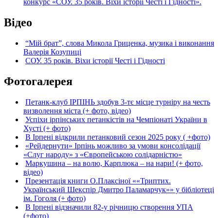
конкурс «СОУ. 35 років. Віхи історії Честі і Гідності».
Відео
“Мій брат”, слова Микола Гриценка, музика і виконання
Валерія Козупиці
СОУ. 35 років. Віхи історії Честі і Гідності
Фотогалерея
Петанк-клуб ІРПІНЬ здобув 3-тє місце турніру на честь
визволення міста (+ фото, відео)
Успіхи ірпінських петанкістів на Чемпіонаті України в
Хусті (+ фото)
В Ірпені відкрили петанковий сезон 2025 року ( +фото)
«Рейдернути» Ірпінь можливо за умови консолідації
«Слуг народу» з «Європейською солідарністю»
Маркушина – на волю, Карплюка – на нари! (+ фото,
відео)
Презентація книги О.Плаксіної ««Триптих.
Український Шекспір Дмитро Паламарчук»» у бібліотеці
ім. Гоголя (+ фото)
В Ірпені відзначили 82-у річницю створення УПА
(+фото)