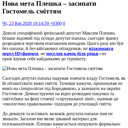
Нова мета Плешка – засипати
Гостомель сміттям
Чт, 23 Кві 2020 19:14:59 +0300
0
Доволі специфічний ірпінський депутат Максим Плешко,
більше відомий під псевдо депутат-папаха, сьогодні зранку
розродився черговим епатажним випадом. Цього разу він був
без папахи, й без військових обладунків, не
віджимався
перед Шуфричем
, не
поселяв качок біля річки
і не
прив’язував себе кайданками до турнікету.
Сьогодні депутат-папаха надумав повчати владу Гостомеля, як
їй облаштувати вивіз сміття. Точніше кажучи, пропонував не
вивіз на спецполігон під Бородянкою, а залишати на окраїні
Гостомеля. Демонструючи на відео розкидані пакунки та
сміттєбаки на фоні стоячої «сортувальної лінії», називав це
«екологічно правильним» підходом до утилізації сміття.
До дивацтв та всіляких заскоків депутата-папахи нам не
звикати. Загалом він являє цікавий матеріал для
психоаналітиків. Плешко намагається оперувати формально