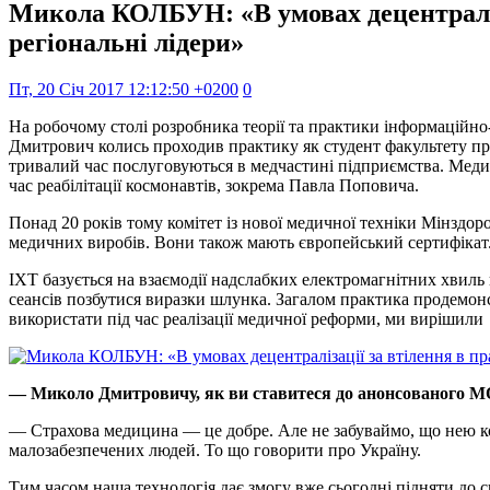
Микола КОЛБУН: «В умовах децентраліза
регіональні лідери»
Пт, 20 Січ 2017 12:12:50 +0200
0
На робочому столі розробника теорії та практики інформаційно
Дмитрович колись проходив практику як студент факультету при
тривалий час послуговуються в медчастині підприємства. Мед
час реабілітації космонавтів, зокрема Павла Поповича.
Понад 20 років тому комітет із нової медичної техніки Мінздор
медичних виробів. Вони також мають європейський сертифікат. 
ІХТ базується на взаємодії надслабких електромагнітних хвиль 
сеансів позбутися виразки шлунка. Загалом практика продемонс
використати під час реалізації медичної реформи, ми виріши
— Миколо Дмитровичу, як ви ставитеся до анонсованого МО
— Страхова медицина — це добре. Але не забуваймо, що нею ко
малозабезпечених людей. То що говорити про Україну.
Тим часом наша технологія дає змогу вже сьогодні підняти до с