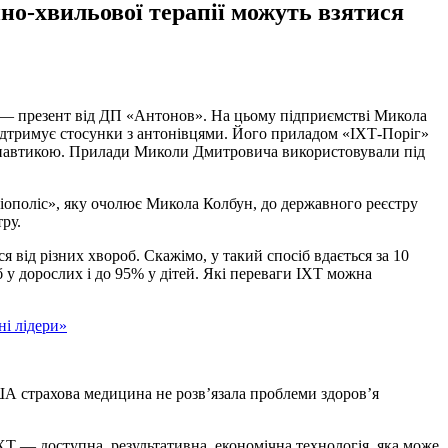
но-хвильової терапії можуть взятися
ра — презент від ДП «Антонов». На цьому підприємстві Микола
підтримує стосунки з антонівцями. Його приладом «ІХТ-Поріг»
монавтикою. Прилади Миколи Дмитровича використовували під
«Біополіс», яку очолює Микола Колбун, до державного реєстру
ру.
 від різних хвороб. Скажімо, у такий спосіб вдається за 10
 у дорослих і до 95% у дітей. Які переваги ІХТ можна
ША страхова медицина не розв’язала проблеми здоров’я
ХТ — доступна, результативна, економічна технологія, яка може