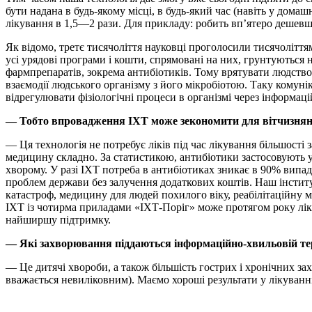
бути надана в будь-якому місці, в будь-який час (навіть у дома
лікування в 1,5—2 рази. Для прикладу: робить вп’ятеро дешев
Як відомо, третє тисячоліття науковці проголосили тисячоліття
усі урядові програми і кошти, спрямовані на них, грунтуються 
фармпрепаратів, зокрема антибіотиків. Тому врятувати людство
взаємодії людського організму з його мікробіотою. Таку комун
відрегулювати фізіологічні процеси в організмі через інформаці
— Тобто впровадження ІХТ може зекономити для вітчизня
— Ця технологія не потребує ліків під час лікування більшості
медицину складно. За статистикою, антибіотики застосовують
хворому. У разі ІХТ потреба в антибіотиках зникає в 90% випа
проблем держави без залучення додаткових коштів. Наш інститу
катастроф, медицину для людей похилого віку, реабілітаційну
ІХТ із чотирма приладами «ІХТ-Поріг» може протягом року ліку
найширшу підтримку.
— Які захворювання піддаються інформаційно-хвильовій те
— Це дитячі хвороби, а також більшість гострих і хронічних за
вважається невиліковним). Маємо хороші результати у лікуванн