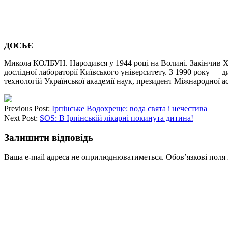
ДОСЬЄ
Микола КОЛБУН. Народився у 1944 році на Волині. Закінчив Хар
дослідної лабораторії Київського університету. З 1990 року —
технологій Української академії наук, президент Міжнародної ас
Previous Post:
Ірпінське Водохреще: вода свята і нечестива
Next Post:
SOS: В Ірпінській лікарні покинута дитина!
Залишити відповідь
Ваша e-mail адреса не оприлюднюватиметься.
Обов’язкові поля