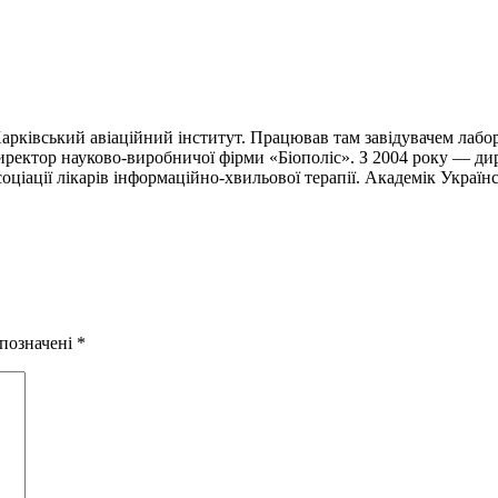
ківський авіаційний інститут. Працював там завідувачем лабора
 директор науково-виробничої фірми «Біополіс». З 2004 року — 
оціації лікарів інформаційно-хвильової терапії. Академік Українс
 позначені
*