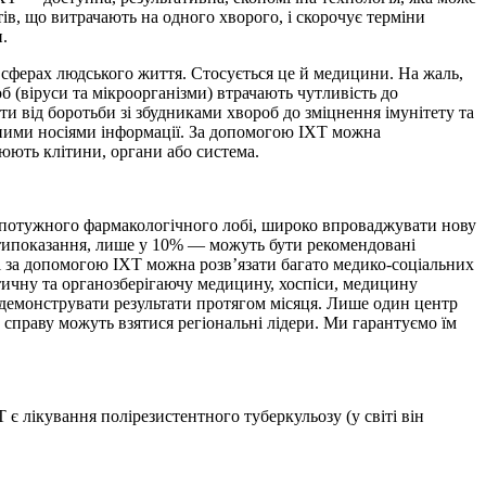
тів, що витрачають на одного хворого, і скорочує терміни
.
іх сферах людського життя. Стосується це й медицини. На жаль,
б (віруси та мікроорганізми) втрачають чутливість до
и від боротьби зі збудниками хвороб до зміцнення імунітету та
одними носіями інформації. За допомогою ІХТ можна
нюють клітини, органи або система.
ій) потужного фармакологічного лобі, широко впроваджувати нову
типоказання, лише у 10% — можуть бути рекомендовані
ні за допомогою ІХТ можна розв’язати багато медико-соціальних
тичну та органозберігаючу медицину, хоспіси, медицину
одемонструвати результати протягом місяця. Лише один центр
 справу можуть взятися регіональні лідери. Ми гарантуємо їм
 є лікування полірезистентного туберкульозу (у світі він