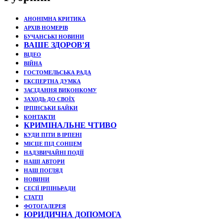
АНОНІМНА КРИТИКА
АРХІВ НОМЕРІВ
БУЧАНСЬКІ НОВИНИ
ВАШЕ ЗДОРОВ'Я
ВІДЕО
ВІЙНА
ГОСТОМЕЛЬСЬКА РАДА
ЕКСПЕРТНА ДУМКА
ЗАСІДАННЯ ВИКОНКОМУ
ЗАХОДЬ ДО СВОЇХ
ІРПІНСЬКИ БАЙКИ
КОНТАКТИ
КРИМІНАЛЬНЕ ЧТИВО
КУДИ ПІТИ В ІРПЕНІ
МІСЦЕ ПІД СОНЦЕМ
НАДЗВИЧАЙНІ ПОДЇЇ
НАШІ АВТОРИ
НАШ ПОГЛЯД
НОВИНИ
СЕСІЇ ІРПІНЬРАДИ
СТАТТІ
ФОТОГАЛЕРЕЯ
ЮРИДИЧНА ДОПОМОГА