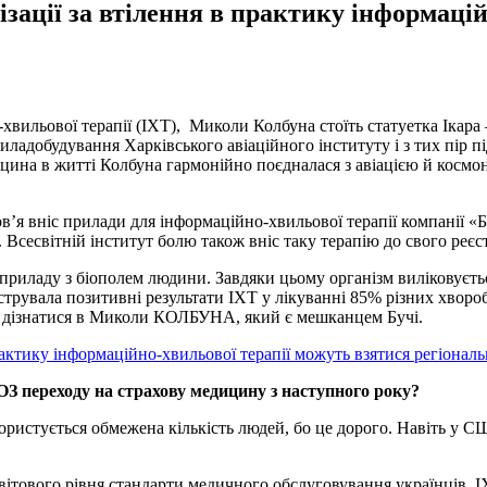
ції за втілення в практику інформацій
-хвильової терапії (ІХТ), Миколи Колбуна стоїть статуетка Іка
ладобудування Харківського авіаційного інституту і з тих пір 
ицина в житті Колбуна гармонійно поєдналася з авіацією й кос
ов’я вніс прилади для інформаційно-хвильової терапії компанії 
Всесвітній інститут болю також вніс таку терапію до свого реєст
приладу з біополем людини. Завдяки цьому організм виліковується
трувала позитивні результати ІХТ у лікуванні 85% різних хвороб
ли дізнатися в Миколи КОЛБУНА, який є мешканцем Бучі.
З переходу на страхову медицину з наступного року?
ристується обмежена кількість людей, бо це дорого. Навіть у С
вітового рівня стандарти медичного обслуговування українців. І