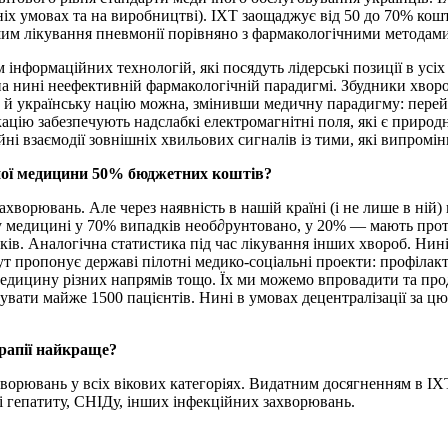
шніх умовах та на виробництві). ІХТ заощаджує від 50 до 70% кош
шим лікування пневмонії порівняно з фармакологічними методами
м інформаційних технологій, які посядуть лідерські позиції в ус
на нині неефективній фармакологічній парадигмі. Збудники хворо
 й українську націю можна, змінивши медичну парадигму: перейт
ікацію забезпечують надслабкі електромагнітні поля, які є прир
йні взаємодії зовнішніх хвильових сигналів із тими, які випромі
ної медицини 50% бюджетних коштів?
 захворювань. Але через наявність в нашій країні (і не лише в н
 у медицині у 70% випадків необ∂рунтовано, у 20% — мають про
дків. Аналогічна статистика під час лікування інших хвороб. Ни
т пропонує державі пілотні медико-соціальні проекти: профілак
 медицину різних напрямів тощо. Їх ми можемо впровадити та пр
вати майже 1500 пацієнтів. Нині в умовах децентралізації за цю
рапії найкраще?
хворювань у всіх вікових категоріях. Видатним досягненням в ІХТ
і гепатиту, СНІДу, інших інфекційних захворювань.