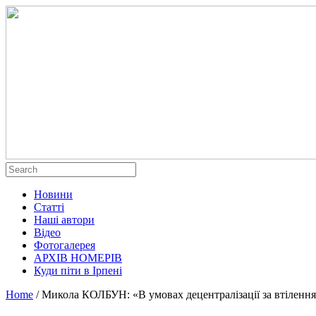
Новини
Статті
Наші автори
Відео
Фотогалерея
АРХІВ НОМЕРІВ
Куди піти в Ірпені
Home
/
Микола КОЛБУН: «В умовах децентралізації за втілення 