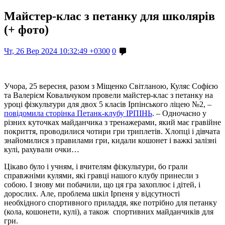
Майстер-клас з петанку для школярів
(+ фото)
Чт, 26 Вер 2024 10:32:49 +0300
0
Учора, 25 вересня, разом з Міщенко Світланою, Куляс Софією
та Валерієм Ковальчуком провели майстер-клас з петанку на
уроці фізкультури для двох 5 класів Ірпінського ліцею №2, –
повідомила сторінка Петанк-клубу ІРПІНЬ
. – Одночасно у
різних куточках майданчика з тренажерами, який має гравійне
покриття, проводилися чотири гри триплетів. Хлопці і дівчата
знайомилися з правилами гри, кидали кошонет і важкі залізні
кулі, рахували очки…
Цікаво було і учням, і вчителям фізкультури, бо грали
справжніми кулями, які гравці нашого клубу принесли з
собою. І знову ми побачили, що ця гра захоплює і дітей, і
дорослих. Але, проблема шкіл Ірпеня у відсутності
необхідного спортивного приладдя, яке потрібно для петанку
(кола, кошонети, кулі), а також спортивних майданчиків для
гри.