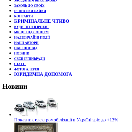
ЗАСІДАННЯ ВИКОНКОМУ
ЗАХОДЬ ДО СВОЇХ
ІРПІНСЬКИ БАЙКИ
КОНТАКТИ
КРИМІНАЛЬНЕ ЧТИВО
КУДИ ПІТИ В ІРПЕНІ
МІСЦЕ ПІД СОНЦЕМ
НАДЗВИЧАЙНІ ПОДЇЇ
НАШІ АВТОРИ
НАШ ПОГЛЯД
НОВИНИ
СЕСІЇ ІРПІНЬРАДИ
СТАТТІ
ФОТОГАЛЕРЕЯ
ЮРИДИЧНА ДОПОМОГА
Новини
Показник електромобілізації в Україні зріс до +13%