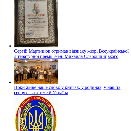
Сергій Мартинюк отримав відзнаку жюрі Всеукраїнської
літературної премії імені Михайла Слабошпицького
Поки живе наше слово у книгах, у родинах, у наших
серцях – житиме й Україна