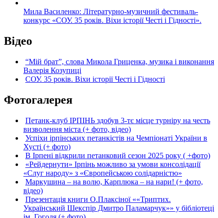
Мила Василенко: Літературно-музичний фестиваль-
конкурс «СОУ. 35 років. Віхи історії Честі і Гідності».
Відео
“Мій брат”, слова Микола Гриценка, музика і виконання
Валерія Козупиці
СОУ. 35 років. Віхи історії Честі і Гідності
Фотогалерея
Петанк-клуб ІРПІНЬ здобув 3-тє місце турніру на честь
визволення міста (+ фото, відео)
Успіхи ірпінських петанкістів на Чемпіонаті України в
Хусті (+ фото)
В Ірпені відкрили петанковий сезон 2025 року ( +фото)
«Рейдернути» Ірпінь можливо за умови консолідації
«Слуг народу» з «Європейською солідарністю»
Маркушина – на волю, Карплюка – на нари! (+ фото,
відео)
Презентація книги О.Плаксіної ««Триптих.
Український Шекспір Дмитро Паламарчук»» у бібліотеці
ім. Гоголя (+ фото)