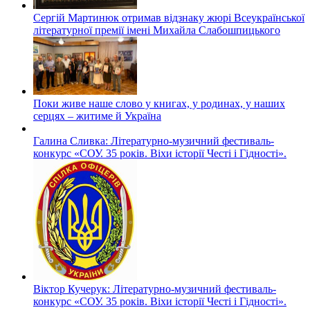
Сергій Мартинюк отримав відзнаку жюрі Всеукраїнської
літературної премії імені Михайла Слабошпицького
Поки живе наше слово у книгах, у родинах, у наших
серцях – житиме й Україна
Галина Сливка: Літературно-музичний фестиваль-
конкурс «СОУ. 35 років. Віхи історії Честі і Гідності».
Віктор Кучерук: Літературно-музичний фестиваль-
конкурс «СОУ. 35 років. Віхи історії Честі і Гідності».