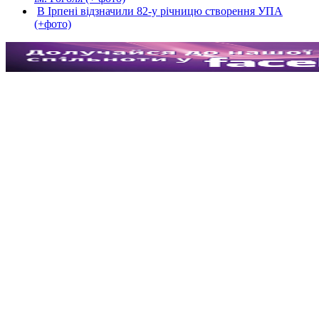
В Ірпені відзначили 82-у річницю створення УПА
(+фото)