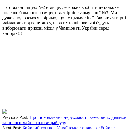
На стадіоні ліцею №2 є місце, де можна зробити петанкове
поле ще більшого розміру, ніж у Ірпінському ліцеї №3. Ми
дуже сподіваємося і віримо, що і у цьому ліцеї з’являться гарні
майданчики для петанку, на яких наші школярі будуть
виборювати призові місця у Чемпіонаті України серед
юніорів!!!
Previous Post:
Про походження нерухомості, земельних ділянок
та іншого майна голови райсуду
Next Post:
Бойовий гопак – Українське лицарське бойове