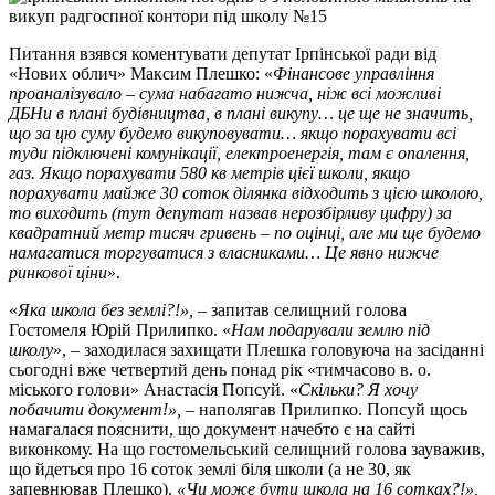
Питання взявся коментувати депутат Ірпінської ради від
«Нових облич» Максим Плешко: «
Фінансове управління
проаналізувало – сума набагато нижча, ніж всі можливі
ДБНи в плані будівництва, в плані викупу… це ще не значить,
що за цю суму будемо викуповувати… якщо порахувати всі
туди підключені комунікації, електроенергія, там є опалення,
газ. Якщо порахувати 580 кв метрів цієї школи, якщо
порахувати майже 30 соток ділянка відходить з цією школою,
то виходить (тут депутат назвав нерозбірливу цифру) за
квадратний метр тисяч гривень – по оцінці, але ми ще будемо
намагатися торгуватися з власниками… Це явно нижче
ринкової ціни
».
«
Яка школа без землі?!»,
– запитав селищний голова
Гостомеля Юрій Прилипко. «
Нам подарували землю під
школу
», – заходилася захищати Плешка головуюча на засіданні
сьогодні вже четвертий день понад рік «тимчасово в. о.
міського голови» Анастасія Попсуй. «
Скільки? Я хочу
побачити документ!»,
– наполягав Прилипко. Попсуй щось
намагалася пояснити, що документ начебто є на сайті
виконкому. На що гостомельський селищний голова зауважив,
що йдеться про 16 соток землі біля школи (а не 30, як
запевнював Плешко).
«Чи може бути школа на 16 сотках?!»,