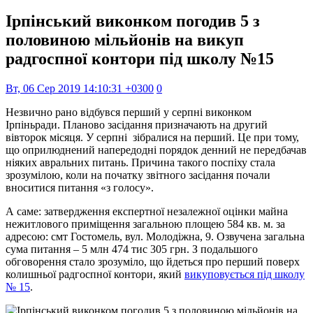
Ірпінський виконком погодив 5 з
половиною мільйонів на викуп
радгоспної контори під школу №15
Вт, 06 Сер 2019 14:10:31 +0300
0
Незвично рано відбувся перший у серпні виконком
Ірпіньради. Планово засідання призначають на другий
вівторок місяця. У серпні зібралися на перший. Це при тому,
що оприлюднений напередодні порядок денний не передбачав
ніяких авральних питань. Причина такого поспіху стала
зрозумілою, коли на початку звітного засідання почали
вноситися питання «з голосу».
А саме: затвердження експертної незалежної оцінки майна
нежитлового приміщення загальною площею 584 кв. м. за
адресою: смт Гостомель, вул. Молодіжна, 9. Озвучена загальна
сума питання – 5 млн 474 тис 305 грн. З подальшого
обговорення стало зрозуміло, що йдеться про перший поверх
колишньої радгоспної контори, який
викуповується під школу
№ 15
.