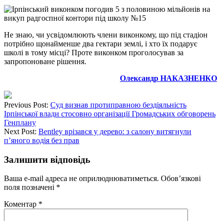
Не знаю, чи усвідомлюють члени виконкому, що під стадіон
потрібно щонайменше два гектари землі, і хто їх подарує
школі в тому місці? Проте виконком проголосував за
запропоноване рішення.
Олександр НАКАЗНЕНКО
Previous Post:
Суд визнав протиправною бездіяльність
Ірпінської влади стосовно організації Громадських обговорень
Генплану
Next Post:
Bentley врізався у дерево: з салону витягнули
п’яного водія без прав
Залишити відповідь
Ваша e-mail адреса не оприлюднюватиметься.
Обов’язкові
поля позначені
*
Коментар
*