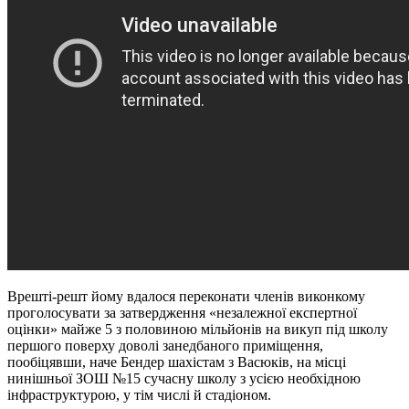
Врешті-решт йому вдалося переконати членів виконкому
проголосувати за затвердження «незалежної експертної
оцінки» майже 5 з половиною мільйонів на викуп під школу
першого поверху доволі занедбаного приміщення,
пообіцявши, наче Бендер шахістам з Васюків, на місці
нинішньої ЗОШ №15 сучасну школу з усією необхідною
інфраструктурою, у тім числі й стадіоном.