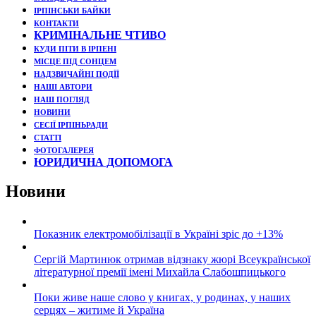
ІРПІНСЬКИ БАЙКИ
КОНТАКТИ
КРИМІНАЛЬНЕ ЧТИВО
КУДИ ПІТИ В ІРПЕНІ
МІСЦЕ ПІД СОНЦЕМ
НАДЗВИЧАЙНІ ПОДЇЇ
НАШІ АВТОРИ
НАШ ПОГЛЯД
НОВИНИ
СЕСІЇ ІРПІНЬРАДИ
СТАТТІ
ФОТОГАЛЕРЕЯ
ЮРИДИЧНА ДОПОМОГА
Новини
Показник електромобілізації в Україні зріс до +13%
Сергій Мартинюк отримав відзнаку жюрі Всеукраїнської
літературної премії імені Михайла Слабошпицького
Поки живе наше слово у книгах, у родинах, у наших
серцях – житиме й Україна