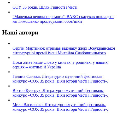
СОУ. 35 років. Шлях Гідності і Честі
“Маленька велика перемога”: ВАКС скасував покладені
на Тимошенко процесуальні обов’язки
Наші автори
Сергій Мартинюк отримав відзнаку жюрі Всеукраїнської
літературної премії імені Михайла Слабошпицького
Поки живе наше слово у книгах, у родинах, у наших
серцях – житиме й Україна
Галина Сливка: Літературно-музичний фестиваль-
конкурс «СОУ. 35 років. Віхи історії Честі і Гідності».
Віктор Кучерук: Літературно-музичний фестиваль-
конкурс «СОУ. 35 років. Віхи історії Честі і Гідності».
Мила Василенко: Літературно-музичний фестиваль-
конкурс «СОУ. 35 років. Віхи історії Честі і Гідності».