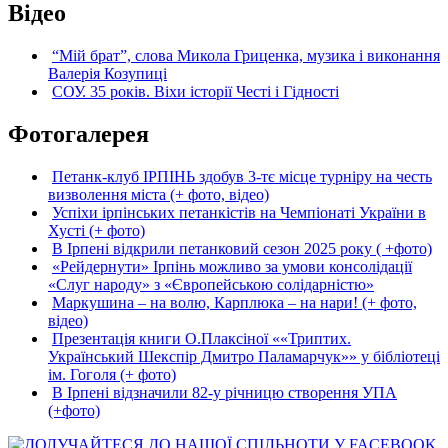
Відео
“Мій брат”, слова Микола Гриценка, музика і виконання
Валерія Козупиці
СОУ. 35 років. Віхи історії Честі і Гідності
Фотогалерея
Петанк-клуб ІРПІНЬ здобув 3-тє місце турніру на честь
визволення міста (+ фото, відео)
Успіхи ірпінських петанкістів на Чемпіонаті України в
Хусті (+ фото)
В Ірпені відкрили петанковий сезон 2025 року ( +фото)
«Рейдернути» Ірпінь можливо за умови консолідації
«Слуг народу» з «Європейською солідарністю»
Маркушина – на волю, Карплюка – на нари! (+ фото,
відео)
Презентація книги О.Плаксіної ««Триптих.
Український Шекспір Дмитро Паламарчук»» у бібліотеці
ім. Гоголя (+ фото)
В Ірпені відзначили 82-у річницю створення УПА
(+фото)