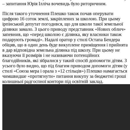
– запитання Юрія Ілліча вочевидь було риторичним.
Після такого уточнення Плешко також почав оперувати
цифрою 16 соток землі, закріплених за школою. При цьому
ірпінський депутат погодився, що для школи такої земельної
ділянки замало. З цього приводу представник «Нових облич»
запевнив, що «перед школою є ділянка, яку власники також
подарують громаді». Надалі оратор у стилі Остапа Бендера
обіцяв, що в один день буде викуплене приміщення і прийнята
в дар відповідна земельна ділянка під школу. При цьому не
вказуючи її розмірів і не називаючи потенційних
благодійників, які зібралися у такий спосіб допомогти дітям. З
усього було видно, що під благим приводом допомоги дітям (у
стилі «Союза мера і орала з «12 стільців») Плешко намагається
чимшвидше «протягнути» питання викупу за бюджетні гроші
колишньої радгоспної контори під освітній заклад.