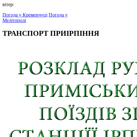
вітер:
Погода у Кременчуці
Погода у
Мелітополі
ТРАНСПОРТ ПРИІРПІННЯ