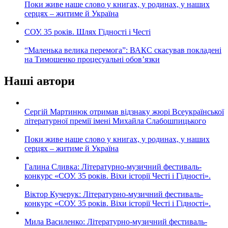
Поки живе наше слово у книгах, у родинах, у наших
серцях – житиме й Україна
СОУ. 35 років. Шлях Гідності і Честі
“Маленька велика перемога”: ВАКС скасував покладені
на Тимошенко процесуальні обов’язки
Наші автори
Сергій Мартинюк отримав відзнаку жюрі Всеукраїнської
літературної премії імені Михайла Слабошпицького
Поки живе наше слово у книгах, у родинах, у наших
серцях – житиме й Україна
Галина Сливка: Літературно-музичний фестиваль-
конкурс «СОУ. 35 років. Віхи історії Честі і Гідності».
Віктор Кучерук: Літературно-музичний фестиваль-
конкурс «СОУ. 35 років. Віхи історії Честі і Гідності».
Мила Василенко: Літературно-музичний фестиваль-