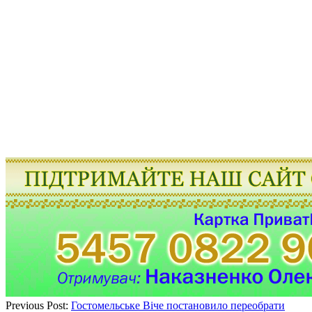
Previous Post:
Гостомельське Віче постановило переобрати