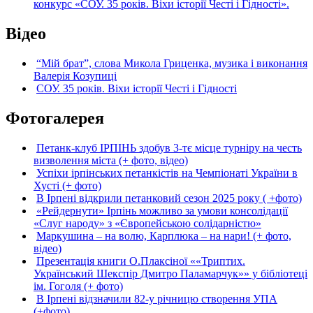
конкурс «СОУ. 35 років. Віхи історії Честі і Гідності».
Відео
“Мій брат”, слова Микола Гриценка, музика і виконання
Валерія Козупиці
СОУ. 35 років. Віхи історії Честі і Гідності
Фотогалерея
Петанк-клуб ІРПІНЬ здобув 3-тє місце турніру на честь
визволення міста (+ фото, відео)
Успіхи ірпінських петанкістів на Чемпіонаті України в
Хусті (+ фото)
В Ірпені відкрили петанковий сезон 2025 року ( +фото)
«Рейдернути» Ірпінь можливо за умови консолідації
«Слуг народу» з «Європейською солідарністю»
Маркушина – на волю, Карплюка – на нари! (+ фото,
відео)
Презентація книги О.Плаксіної ««Триптих.
Український Шекспір Дмитро Паламарчук»» у бібліотеці
ім. Гоголя (+ фото)
В Ірпені відзначили 82-у річницю створення УПА
(+фото)