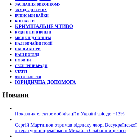
ЗАСІДАННЯ ВИКОНКОМУ
ЗАХОДЬ ДО СВОЇХ
ІРПІНСЬКИ БАЙКИ
КОНТАКТИ
КРИМІНАЛЬНЕ ЧТИВО
КУДИ ПІТИ В ІРПЕНІ
МІСЦЕ ПІД СОНЦЕМ
НАДЗВИЧАЙНІ ПОДЇЇ
НАШІ АВТОРИ
НАШ ПОГЛЯД
НОВИНИ
СЕСІЇ ІРПІНЬРАДИ
СТАТТІ
ФОТОГАЛЕРЕЯ
ЮРИДИЧНА ДОПОМОГА
Новини
Показник електромобілізації в Україні зріс до +13%
Сергій Мартинюк отримав відзнаку жюрі Всеукраїнської
літературної премії імені Михайла Слабошпицького