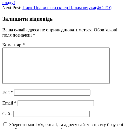
владу!
Next Post:
Парк Правика та сквер Паламарчука(ФОТО)
Залишити відповідь
Ваша e-mail адреса не оприлюднюватиметься.
Обов’язкові
поля позначені
*
Коментар
*
Ім'я
*
Email
*
Сайт
Зберегти моє ім'я, e-mail, та адресу сайту в цьому браузері