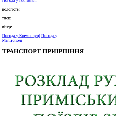
Погода у
Гостомелі
вологість:
тиск:
вітер:
Погода у Кременчуці
Погода у
Мелітополі
ТРАНСПОРТ ПРИІРПІННЯ