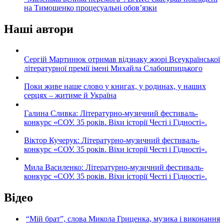
на Тимошенко процесуальні обов’язки
Наші автори
Сергій Мартинюк отримав відзнаку жюрі Всеукраїнської
літературної премії імені Михайла Слабошпицького
Поки живе наше слово у книгах, у родинах, у наших
серцях – житиме й Україна
Галина Сливка: Літературно-музичний фестиваль-
конкурс «СОУ. 35 років. Віхи історії Честі і Гідності».
Віктор Кучерук: Літературно-музичний фестиваль-
конкурс «СОУ. 35 років. Віхи історії Честі і Гідності».
Мила Василенко: Літературно-музичний фестиваль-
конкурс «СОУ. 35 років. Віхи історії Честі і Гідності».
Відео
“Мій брат”, слова Микола Гриценка, музика і виконання