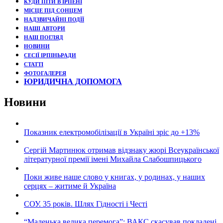
КУДИ ПІТИ В ІРПЕНІ
МІСЦЕ ПІД СОНЦЕМ
НАДЗВИЧАЙНІ ПОДЇЇ
НАШІ АВТОРИ
НАШ ПОГЛЯД
НОВИНИ
СЕСІЇ ІРПІНЬРАДИ
СТАТТІ
ФОТОГАЛЕРЕЯ
ЮРИДИЧНА ДОПОМОГА
Новини
Показник електромобілізації в Україні зріс до +13%
Сергій Мартинюк отримав відзнаку жюрі Всеукраїнської
літературної премії імені Михайла Слабошпицького
Поки живе наше слово у книгах, у родинах, у наших
серцях – житиме й Україна
СОУ. 35 років. Шлях Гідності і Честі
“Маленька велика перемога”: ВАКС скасував покладені