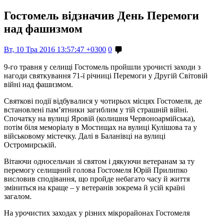
Гостомель відзначив День Перемоги
над фашизмом
Вт, 10 Тра 2016 13:57:47 +0300
0
9-го травня у селищі Гостомель пройшли урочисті заходи з
нагоди святкування 71-ї річниці Перемоги у Другій Світовій
війні над фашизмом.
Святкові події відбувалися у чотирьох місцях Гостомеля, де
встановлені пам’ятники загиблим у тій страшній війні.
Спочатку на вулиці Яровій (колишня Червоноармійська),
потім біля меморіалу в Мостищах на вулиці Кулішова та у
військовому містечку. Далі в Баланівці на вулиці
Остромирській.
Вітаючи односельчан зі святом і дякуючи ветеранам за ту
перемогу селищний голова Гостомеля Юрій Прилипко
висловив сподівання, що пройде небагато часу й життя
зміниться на краще – у ветеранів зокрема й усій країні
загалом.
На урочистих заходах у різних мікрорайонах Гостомеля