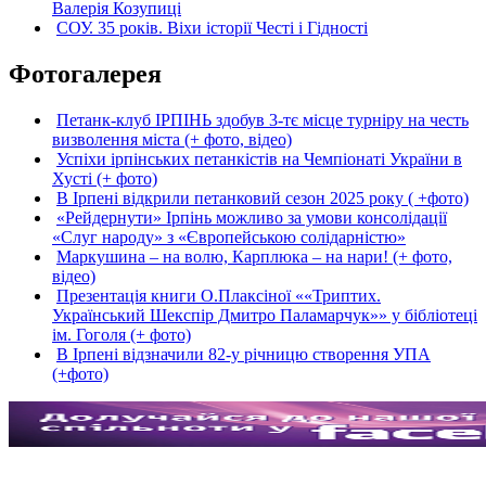
Валерія Козупиці
СОУ. 35 років. Віхи історії Честі і Гідності
Фотогалерея
Петанк-клуб ІРПІНЬ здобув 3-тє місце турніру на честь
визволення міста (+ фото, відео)
Успіхи ірпінських петанкістів на Чемпіонаті України в
Хусті (+ фото)
В Ірпені відкрили петанковий сезон 2025 року ( +фото)
«Рейдернути» Ірпінь можливо за умови консолідації
«Слуг народу» з «Європейською солідарністю»
Маркушина – на волю, Карплюка – на нари! (+ фото,
відео)
Презентація книги О.Плаксіної ««Триптих.
Український Шекспір Дмитро Паламарчук»» у бібліотеці
ім. Гоголя (+ фото)
В Ірпені відзначили 82-у річницю створення УПА
(+фото)