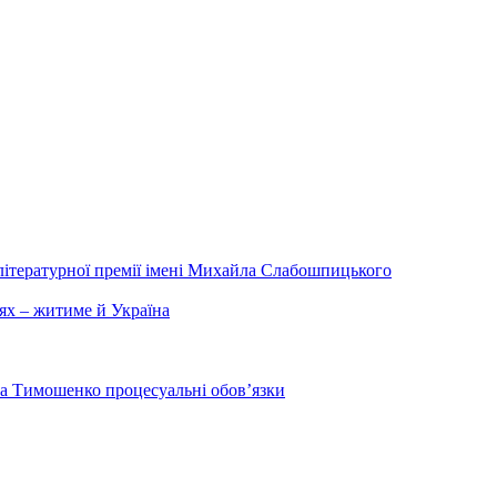
літературної премії імені Михайла Слабошпицького
ях – житиме й Україна
на Тимошенко процесуальні обов’язки