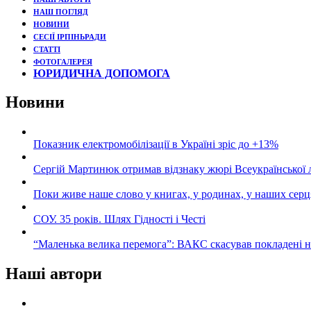
НАШ ПОГЛЯД
НОВИНИ
СЕСІЇ ІРПІНЬРАДИ
СТАТТІ
ФОТОГАЛЕРЕЯ
ЮРИДИЧНА ДОПОМОГА
Новини
Показник електромобілізації в Україні зріс до +13%
Сергій Мартинюк отримав відзнаку жюрі Всеукраїнської 
Поки живе наше слово у книгах, у родинах, у наших серц
СОУ. 35 років. Шлях Гідності і Честі
“Маленька велика перемога”: ВАКС скасував покладені 
Наші автори