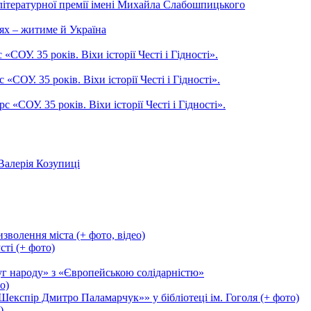
літературної премії імені Михайла Слабошпицького
ях – житиме й Україна
ОУ. 35 років. Віхи історії Честі і Гідності».
СОУ. 35 років. Віхи історії Честі і Гідності».
СОУ. 35 років. Віхи історії Честі і Гідності».
Валерія Козупиці
зволення міста (+ фото, відео)
сті (+ фото)
уг народу» з «Європейською солідарністю»
о)
експір Дмитро Паламарчук»» у бібліотеці ім. Гоголя (+ фото)
)