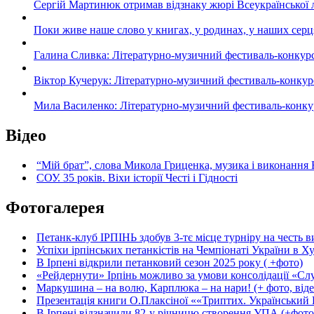
Сергій Мартинюк отримав відзнаку жюрі Всеукраїнської 
Поки живе наше слово у книгах, у родинах, у наших серц
Галина Сливка: Літературно-музичний фестиваль-конкурс «С
Віктор Кучерук: Літературно-музичний фестиваль-конкурс «
Мила Василенко: Літературно-музичний фестиваль-конкурс «
Відео
“Мій брат”, слова Микола Гриценка, музика і виконання 
СОУ. 35 років. Віхи історії Честі і Гідності
Фотогалерея
Петанк-клуб ІРПІНЬ здобув 3-тє місце турніру на честь ви
Успіхи ірпінських петанкістів на Чемпіонаті України в Ху
В Ірпені відкрили петанковий сезон 2025 року ( +фото)
«Рейдернути» Ірпінь можливо за умови консолідації «Сл
Маркушина – на волю, Карплюка – на нари! (+ фото, віде
Презентація книги О.Плаксіної ««Триптих. Український Ш
В Ірпені відзначили 82-у річницю створення УПА (+фото