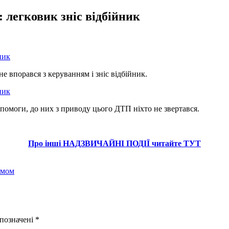
 легковик зніс відбійник
не впорався з керуванням і зніс відбійник.
опомоги, до них з приводу цього ДТП ніхто не звертався.
Про інші НАДЗВИЧАЙНІ ПОДІЇ читайте ТУТ
рмом
 позначені
*