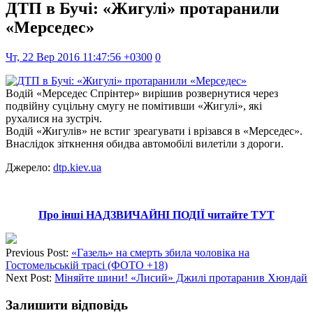
ДТП в Бучі: «Жигулі» протаранили
«Мерседес»
Чт, 22 Вер 2016 11:47:56 +0300
0
Водій «Мерседес Спрінтер» вирішив розвернутися через
подвійну суцільну смугу не помітивши «Жигулі», які
рухалися на зустріч.
Водій «Жигулів» не встиг зреагувати і врізався в «Мерседес».
Внаслідок зіткнення обидва автомобілі вилетіли з дороги.
Джерело:
dtp.kiev.ua
Про інші НАДЗВИЧАЙНІ ПОДІЇ читайте ТУТ
Previous Post:
«Газель» на смерть збила чоловіка на
Гостомельській трасі (ФОТО +18)
Next Post:
Міняйте шини! «Лисий» Джилі протаранив Хюндай
Залишити відповідь