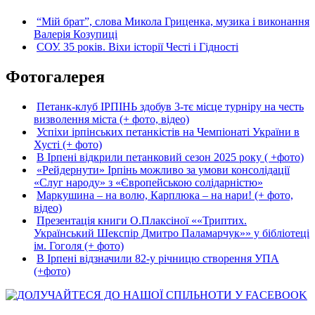
“Мій брат”, слова Микола Гриценка, музика і виконання
Валерія Козупиці
СОУ. 35 років. Віхи історії Честі і Гідності
Фотогалерея
Петанк-клуб ІРПІНЬ здобув 3-тє місце турніру на честь
визволення міста (+ фото, відео)
Успіхи ірпінських петанкістів на Чемпіонаті України в
Хусті (+ фото)
В Ірпені відкрили петанковий сезон 2025 року ( +фото)
«Рейдернути» Ірпінь можливо за умови консолідації
«Слуг народу» з «Європейською солідарністю»
Маркушина – на волю, Карплюка – на нари! (+ фото,
відео)
Презентація книги О.Плаксіної ««Триптих.
Український Шекспір Дмитро Паламарчук»» у бібліотеці
ім. Гоголя (+ фото)
В Ірпені відзначили 82-у річницю створення УПА
(+фото)