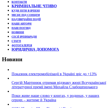
КОНТАКТИ
КРИМІНАЛЬНЕ ЧТИВО
КУДИ ПІТИ В ІРПЕНІ
МІСЦЕ ПІД СОНЦЕМ
НАДЗВИЧАЙНІ ПОДЇЇ
НАШІ АВТОРИ
НАШ ПОГЛЯД
НОВИНИ
СЕСІЇ ІРПІНЬРАДИ
СТАТТІ
ФОТОГАЛЕРЕЯ
ЮРИДИЧНА ДОПОМОГА
Новини
Показник електромобілізації в Україні зріс до +13%
Сергій Мартинюк отримав відзнаку жюрі Всеукраїнської
літературної премії імені Михайла Слабошпицького
Поки живе наше слово у книгах, у родинах, у наших
серцях – житиме й Україна