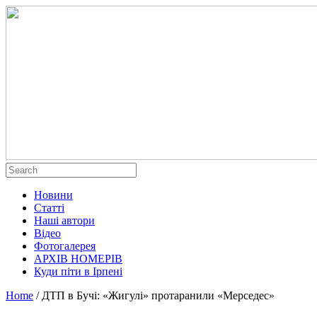
Новини
Статті
Наші автори
Відео
Фотогалерея
АРХІВ НОМЕРІВ
Куди піти в Ірпені
Home
/
ДТП в Бучі: «Жигулі» протаранили «Мерседес»