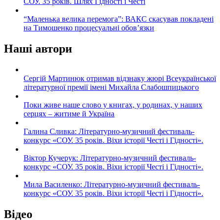
СОУ. 35 років. Шлях Гідності і Честі
“Маленька велика перемога”: ВАКС скасував покладені
на Тимошенко процесуальні обов’язки
Наші автори
Сергій Мартинюк отримав відзнаку жюрі Всеукраїнської
літературної премії імені Михайла Слабошпицького
Поки живе наше слово у книгах, у родинах, у наших
серцях – житиме й Україна
Галина Сливка: Літературно-музичний фестиваль-
конкурс «СОУ. 35 років. Віхи історії Честі і Гідності».
Віктор Кучерук: Літературно-музичний фестиваль-
конкурс «СОУ. 35 років. Віхи історії Честі і Гідності».
Мила Василенко: Літературно-музичний фестиваль-
конкурс «СОУ. 35 років. Віхи історії Честі і Гідності».
Відео