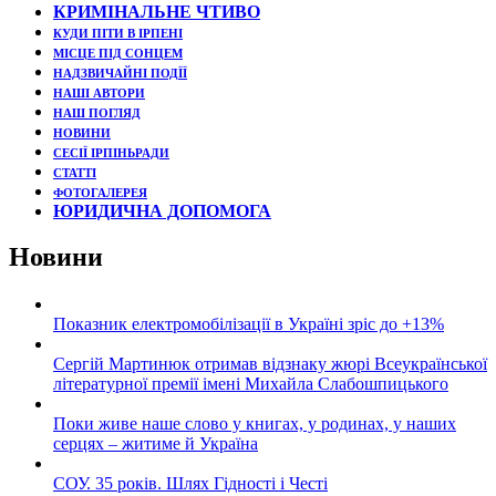
КРИМІНАЛЬНЕ ЧТИВО
КУДИ ПІТИ В ІРПЕНІ
МІСЦЕ ПІД СОНЦЕМ
НАДЗВИЧАЙНІ ПОДЇЇ
НАШІ АВТОРИ
НАШ ПОГЛЯД
НОВИНИ
СЕСІЇ ІРПІНЬРАДИ
СТАТТІ
ФОТОГАЛЕРЕЯ
ЮРИДИЧНА ДОПОМОГА
Новини
Показник електромобілізації в Україні зріс до +13%
Сергій Мартинюк отримав відзнаку жюрі Всеукраїнської
літературної премії імені Михайла Слабошпицького
Поки живе наше слово у книгах, у родинах, у наших
серцях – житиме й Україна
СОУ. 35 років. Шлях Гідності і Честі