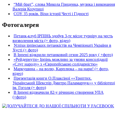
“Мій брат”, слова Микола Гриценка, музика і виконання
Валерія Козупиці
СОУ. 35 років. Віхи історії Честі і Гідності
Фотогалерея
Петанк-клуб ІРПІНЬ здобув 3-тє місце турніру на честь
визволення міста (+ фото, відео)
Успіхи ірпінських петанкістів на Чемпіонаті України в
Хусті (+ фото)
В Ірпені відкрили петанковий сезон 2025 року ( +фото)
«Рейдернути» Ірпінь можливо за умови консолідації
«Слуг народу» з «Європейською солідарністю»
Маркушина – на волю, Карплюка – на нари! (+ фото,
відео)
Презентація книги О.Плаксіної ««Триптих.
Український Шекспір Дмитро Паламарчук»» у бібліотеці
ім. Гоголя (+ фото)
В Ірпені відзначили 82-у річницю створення УПА
(+фото)