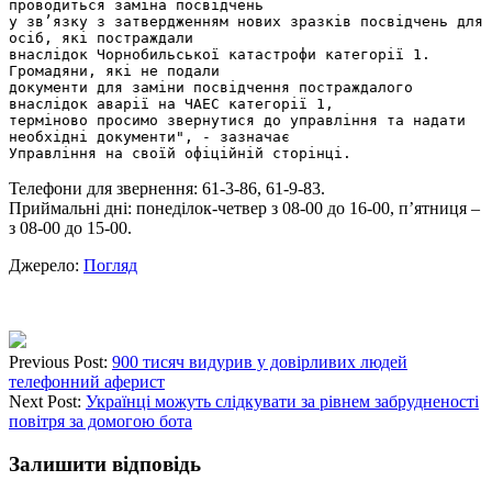
проводиться заміна посвідчень 

у зв’язку з затвердженням нових зразків посвідчень для 
осіб, які постраждали

внаслідок Чорнобильської катастрофи категорії 1. 
Громадяни, які не подали

документи для заміни посвідчення постраждалого 
внаслідок аварії на ЧАЕС категорії 1, 

терміново просимо звернутися до управління та надати 
необхідні документи", - зазначає 

Управління на своїй офіційній сторінці.
Телефони для звернення: 61-3-86, 61-9-83.
Приймальні дні: понеділок-четвер з 08-00 до 16-00, п’ятниця –
з 08-00 до 15-00.
Джерело:
Погляд
Previous Post:
900 тисяч видурив у довірливих людей
телефонний аферист
Next Post:
Українці можуть слідкувати за рівнем забрудненості
повітря за домогою бота
Залишити відповідь