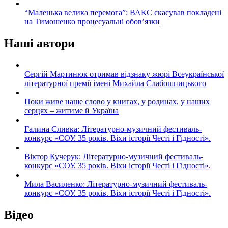
“Маленька велика перемога”: ВАКС скасував покладені
на Тимошенко процесуальні обов’язки
Наші автори
Сергій Мартинюк отримав відзнаку жюрі Всеукраїнської
літературної премії імені Михайла Слабошпицького
Поки живе наше слово у книгах, у родинах, у наших
серцях – житиме й Україна
Галина Сливка: Літературно-музичний фестиваль-
конкурс «СОУ. 35 років. Віхи історії Честі і Гідності».
Віктор Кучерук: Літературно-музичний фестиваль-
конкурс «СОУ. 35 років. Віхи історії Честі і Гідності».
Мила Василенко: Літературно-музичний фестиваль-
конкурс «СОУ. 35 років. Віхи історії Честі і Гідності».
Відео