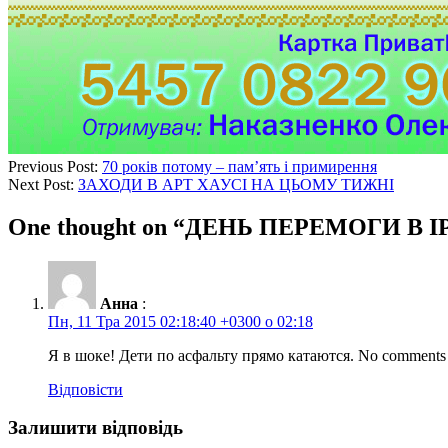
Previous Post:
70 років потому – пам’ять і примирення
Next Post:
ЗАХОДИ В АРТ ХАУСІ НА ЦЬОМУ ТИЖНІ
One thought on “
ДЕНЬ ПЕРЕМОГИ В І
Анна
:
Пн, 11 Тра 2015 02:18:40 +0300 о 02:18
Я в шоке! Дети по асфальту прямо катаются. No comments
Відповісти
Залишити відповідь