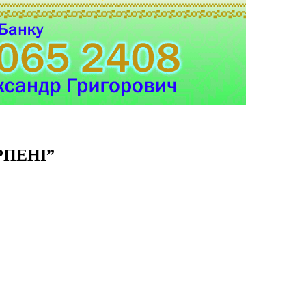
РПЕНІ
”