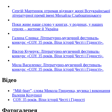
Сергій Мартинюк отримав відзнаку жюрі Всеукраїнської
літературної премії імені Михайла Слабошпицького
Поки живе наше слово у книгах, у родинах, у наших
серцях – житиме й Україна
Галина Сливка: Літературно-музичний фестиваль-
конкурс «СОУ. 35 років. Віхи історії Честі і Гідності».
Віктор Кучерук: Літературно-музичний фестиваль-
конкурс «СОУ. 35 років. Віхи історії Честі і Гідності».
Мила Василенко: Літературно-музичний фестиваль-
конкурс «СОУ. 35 років. Віхи історії Честі і Гідності».
Відео
“Мій брат”, слова Микола Гриценка, музика і виконання
Валерія Козупиці
СОУ. 35 років. Віхи історії Честі і Гідності
Фотогалерея