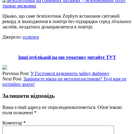
Цікаво, що саме безпілотник Zephyrs встановив світовий
рекорд зі знаходження в повітрі без підзарядки серед літальних
засобів, нездатних дозаправлятися в повітрі.
Джерело:
ecotown
Інші публікації на цю тематику читайте ТУТ
Previous Post:
У Гостомелі відкриють чайну фабрику
Next Post:
Замінюєте вікна на металопластикові? Тоді вам це
потрібно знати!
Залишити відповідь
Ваша e-mail адреса не оприлюднюватиметься.
Обов’язкові
поля позначені
*
Коментар
*