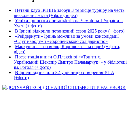
Петанк-клуб ІРПІНЬ здобув 3-тє місце турніру на честь
визволення міста (+ фото, відео)
Успіхи ірпінських петанкістів на Чемпіонаті України в
Хусті (+ фото)
В Ірпені відкрили петанковий сезон 2025 року ( +фото)
«Рейдернути» Ірпінь можливо за умови консолідації
«Слуг народу» з «Європейською солідарністю»
Маркушина – на волю, Карплюка – на нари! (+ фото,
відео)
Презентація книги О.Плаксіної ««Триптих.
Український Шекспір Дмитро Паламарчук»» у бібліотеці
ім. Гоголя (+ фото)
В Ірпені відзначили 82-у річницю створення УПА
(+фото)