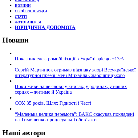
НАШ ПОГЛЯД
НОВИНИ
СЕСІЇ ІРПІНЬРАДИ
СТАТТІ
ФОТОГАЛЕРЕЯ
ЮРИДИЧНА ДОПОМОГА
Новини
Показник електромобілізації в Україні зріс до +13%
Сергій Мартинюк отримав відзнаку жюрі Всеукраїнської
літературної премії імені Михайла Слабошпицького
Поки живе наше слово у книгах, у родинах, у наших
серцях – житиме й Україна
СОУ. 35 років. Шлях Гідності і Честі
“Маленька велика перемога”: ВАКС скасував покладені
на Тимошенко процесуальні обов’язки
Наші автори