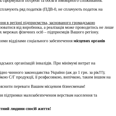
ість сформувати потреби та обсяги ймовірного споживання.
не сплачують ряд податків (ПДВ-0, не сплачують податок на
ння в регіоні підприємства, заснованого громадською
снюватися від виробника, а реалізація може проводитись не лише
х мережах фізичних осіб – підприємців Вашого регіону.
дними відділами соціального забезпечення
місцевих органів
ських організацій інвалідів. При мінімумі витрат на
но чинного законодавства України (аж до 1 грн. за рік!!!);
ою С/Г продукції, її розфасовкою, випічкою, таким іншим на
з’яснити переваги Вашим місцевим бізнесменам!
ння підтримки малозабезпеченим верствам населення та
ятний людини спосіб життя!