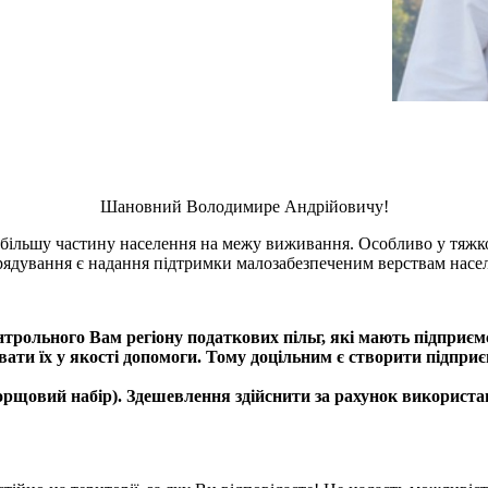
Шановний Володимире Андрійовичу!
и більшу частину населення на межу виживання. Особливо у тяж
рядування є надання підтримки малозабезпеченим верствам насел
рольного Вам регіону податкових пільг, які мають підприємст
ти їх у якості допомоги. Тому доцільним є створити підприєм
орщовий набір). Здешевлення здійснити за рахунок використан