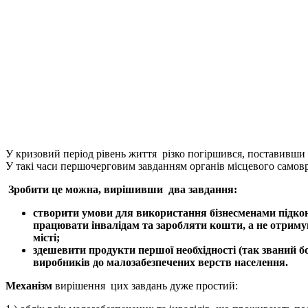
У кризовий період рівень життя різко погіршився, поставивш
У такі часи першочерговим завданням органів місцевого самов
Зробити це можна, вирішивши два завдання:
створити умови для використання бізнесменами підконт
працювати інвалідам та заробляти кошти, а не отримува
місті;
здешевити продукти першої необхідності (так званий б
виробників до малозабезпечених верств населення.
Механізм
вирішення цих завдань дуже простий: