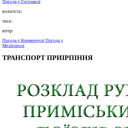
Погода у
Гостомелі
вологість:
тиск:
вітер:
Погода у Кременчуці
Погода у
Мелітополі
ТРАНСПОРТ ПРИІРПІННЯ