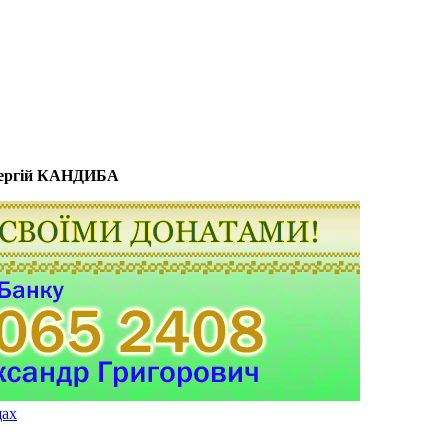
ергій КАНДИБА
щах