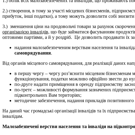
1.) облік всіх малозабезпечених та інвалідів, що проживають п
2.) створення, в тому за участі місцевих бізнесменів, підприєм
прибуток, інші податки), а тому можуть дозволити собі знизит
3.) зменшення ціни на продовольчі товари за рахунок скороче
організацією інвалідів,
що буде займатися фасуванням продуктів,
оптовими партіями, а й у роздріб. Це дозволить продавати їх 
надання малозабезпеченим верствам населення та інвалід
самоврядування
.
Від органів місцевого самоврядування, для реалізації даних н
в першу чергу – чергу роз’яснити місцевим бізнесменам 
функціонування, податки можливо офіційно звести до н
по-друге надати приміщення в оренду підприємству заснова
по-третє – можливості формування зазначених підприємс
підконтрольних Вам територіях;
методичне забезпечення, надання прикладів позитивного 
На даний час громадські організації інвалідів та їх підприєм
інвалідам.
Малозабезпечені верстви населення та інваліди на підконт