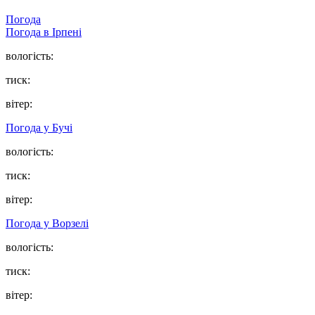
Погода
Погода в
Ірпені
вологість:
тиск:
вітер:
Погода у
Бучі
вологість:
тиск:
вітер:
Погода у
Ворзелі
вологість:
тиск:
вітер: