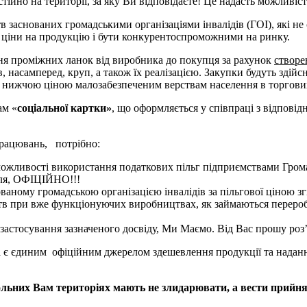
остійно на території, за яку Ви відповідаєте! Це надасть можлив
ств заснованих громадськими організаціями інвалідів (ГОІ), які 
и ціни на продукцію і бути конкурентоспроможними на ринку.
ння проміжних ланок від виробника до покупця за рахунок
створе
 насамперед, круп, а також їх реалізацією. Закупки будуть здій
за нижчою ціною малозабезпеченим верствам населення в торгови
ам «
соціальної картки»
, що оформляється у співпраці з відпові
апрацювань, потрібно:
можливості використання податкових пільг підприємствами Громад
уля, ОФІЦІЙНО!!!
ному громадською організацією інвалідів за пільгової ціною згід
тв при вже функціонуючих виробництвах, як займаються переробк
застосування зазначеного досвіду, Ми Маємо. Від Вас прошу ро
ства є єдиним офіційним джерелом здешевлення продукції та нада
рольних Вам територіях мають не злидарювати, а вести прийн