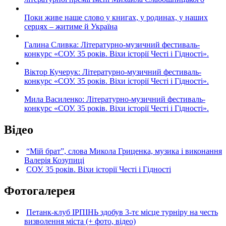
Поки живе наше слово у книгах, у родинах, у наших
серцях – житиме й Україна
Галина Сливка: Літературно-музичний фестиваль-
конкурс «СОУ. 35 років. Віхи історії Честі і Гідності».
Віктор Кучерук: Літературно-музичний фестиваль-
конкурс «СОУ. 35 років. Віхи історії Честі і Гідності».
Мила Василенко: Літературно-музичний фестиваль-
конкурс «СОУ. 35 років. Віхи історії Честі і Гідності».
Відео
“Мій брат”, слова Микола Гриценка, музика і виконання
Валерія Козупиці
СОУ. 35 років. Віхи історії Честі і Гідності
Фотогалерея
Петанк-клуб ІРПІНЬ здобув 3-тє місце турніру на честь
визволення міста (+ фото, відео)