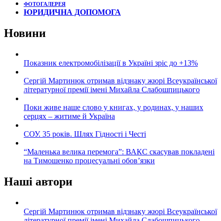
ФОТОГАЛЕРЕЯ
ЮРИДИЧНА ДОПОМОГА
Новини
Показник електромобілізації в Україні зріс до +13%
Сергій Мартинюк отримав відзнаку жюрі Всеукраїнської
літературної премії імені Михайла Слабошпицького
Поки живе наше слово у книгах, у родинах, у наших
серцях – житиме й Україна
СОУ. 35 років. Шлях Гідності і Честі
“Маленька велика перемога”: ВАКС скасував покладені
на Тимошенко процесуальні обов’язки
Наші автори
Сергій Мартинюк отримав відзнаку жюрі Всеукраїнської
літературної премії імені Михайла Слабошпицького