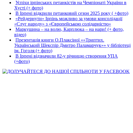
Успіхи ірпінських петанкістів на Чемпіонаті України в
Хусті (+ фото)
В Ірпені відкрили петанковий сезон 2025 року ( +фото)
«Рейдернути» Ірпінь можливо за умови консолідації
«Слуг народу» з «Європейською солідарністю»
Маркушина – на волю, Карплюка – на нари! (+ фото,
відео)
Презентація книги О.Плаксіної ««Триптих.
Український Шекспір Дмитро Паламарчук»» у бібліотеці
ім. Гоголя (+ фото)
В Ірпені відзначили 82-у річницю створення УПА
(+фото)