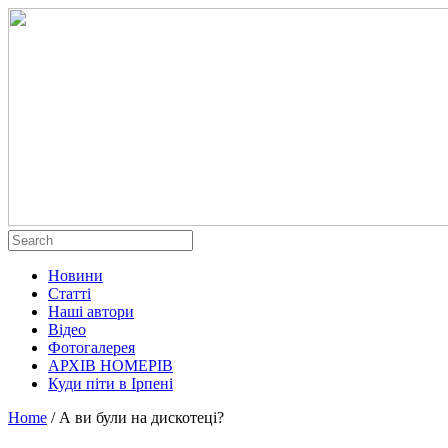
Новини
Статті
Наші автори
Відео
Фотогалерея
АРХІВ НОМЕРІВ
Куди піти в Ірпені
Home
/
А ви були на дискотеці?