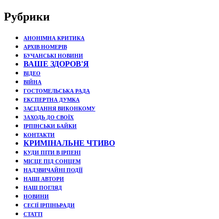
Рубрики
АНОНІМНА КРИТИКА
АРХІВ НОМЕРІВ
БУЧАНСЬКІ НОВИНИ
ВАШЕ ЗДОРОВ'Я
ВІДЕО
ВІЙНА
ГОСТОМЕЛЬСЬКА РАДА
ЕКСПЕРТНА ДУМКА
ЗАСІДАННЯ ВИКОНКОМУ
ЗАХОДЬ ДО СВОЇХ
ІРПІНСЬКИ БАЙКИ
КОНТАКТИ
КРИМІНАЛЬНЕ ЧТИВО
КУДИ ПІТИ В ІРПЕНІ
МІСЦЕ ПІД СОНЦЕМ
НАДЗВИЧАЙНІ ПОДЇЇ
НАШІ АВТОРИ
НАШ ПОГЛЯД
НОВИНИ
СЕСІЇ ІРПІНЬРАДИ
СТАТТІ