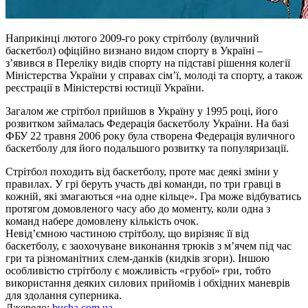
Наприкінці лютого 2009-го року стрітболу (вуличний
баскетбол) офіційно визнано видом спорту в Україні –
з’явився в Переліку видів спорту на підставі рішення колегії
Міністерства України у справах сім’ї, молоді та спорту, а також
реєстрації в Міністерстві юстиції України.
Загалом же стрітбол прийшов в Україну у 1995 році, його
розвитком займалась Федерація баскетболу України. На базі
ФБУ 22 травня 2006 року була створена Федерація вуличного
баскетболу для його подальшого розвитку та популяризації.
Стрітбол походить від баскетболу, проте має деякі зміни у
правилах. У грі беруть участь дві команди, по три гравці в
кожній, які змагаються «на одне кільце». Гра може відбуватись
протягом домовленого часу або до моменту, коли одна з
команд набере домовлену кількість очок.
Невід’ємною частиною стрітболу, що вирізняє її від
баскетболу, є заохочуване виконання трюків з м’ячем під час
гри та різноманітних слем-данків (кидків згори). Іншою
особливістю стрітболу є можливість «грубої» гри, тобто
використання деяких силових прийомів і обхідних маневрів
для здолання суперника.
Джерело:
bucha.com.ua