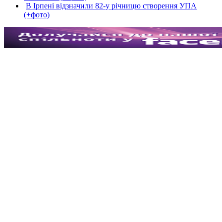
В Ірпені відзначили 82-у річницю створення УПА
(+фото)