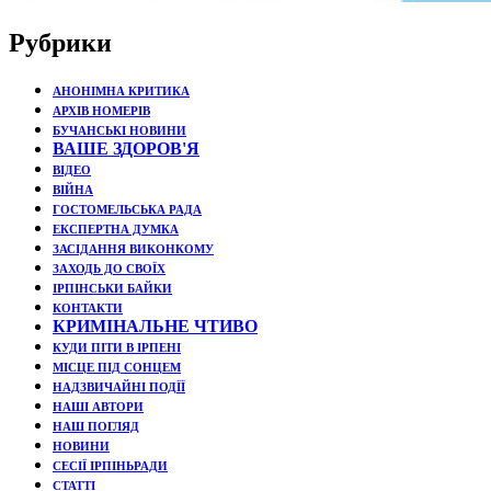
Рубрики
АНОНІМНА КРИТИКА
АРХІВ НОМЕРІВ
БУЧАНСЬКІ НОВИНИ
ВАШЕ ЗДОРОВ'Я
ВІДЕО
ВІЙНА
ГОСТОМЕЛЬСЬКА РАДА
ЕКСПЕРТНА ДУМКА
ЗАСІДАННЯ ВИКОНКОМУ
ЗАХОДЬ ДО СВОЇХ
ІРПІНСЬКИ БАЙКИ
КОНТАКТИ
КРИМІНАЛЬНЕ ЧТИВО
КУДИ ПІТИ В ІРПЕНІ
МІСЦЕ ПІД СОНЦЕМ
НАДЗВИЧАЙНІ ПОДЇЇ
НАШІ АВТОРИ
НАШ ПОГЛЯД
НОВИНИ
СЕСІЇ ІРПІНЬРАДИ
СТАТТІ