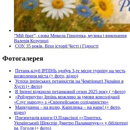
“Мій брат”, слова Микола Гриценка, музика і виконання
Валерія Козупиці
СОУ. 35 років. Віхи історії Честі і Гідності
Фотогалерея
Петанк-клуб ІРПІНЬ здобув 3-тє місце турніру на честь
визволення міста (+ фото, відео)
Успіхи ірпінських петанкістів на Чемпіонаті України в
Хусті (+ фото)
В Ірпені відкрили петанковий сезон 2025 року ( +фото)
«Рейдернути» Ірпінь можливо за умови консолідації
«Слуг народу» з «Європейською солідарністю»
Маркушина – на волю, Карплюка – на нари! (+ фото,
відео)
Презентація книги О.Плаксіної ««Триптих.
Український Шекспір Дмитро Паламарчук»» у бібліотеці
ім. Гоголя (+ фото)